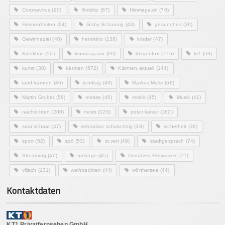
Coronavirus
(90)
filmblitz
(87)
filmmagazin
(76)
Filmneuheiten
(64)
Gaby Schaunig
(43)
gesundheit
(36)
Gewinnspiel
(40)
heimkino
(138)
kinder
(47)
Kinofilme
(50)
kinomagazin
(69)
klagenfurt
(776)
kt1
(53)
kunst
(38)
kärnten
(672)
Kärnten aktuell
(144)
land kärnten
(46)
landtag
(49)
Markus Malle
(68)
Martin Gruber
(58)
messe
(40)
mmkk
(45)
Musik
(41)
nachrichten
(280)
news
(126)
peter kaiser
(162)
sara schaar
(47)
sebastian schuschnig
(38)
sicherheit
(36)
sport
(52)
spö
(53)
st.veit
(49)
stadtgespräch
(74)
Streaming
(47)
umfrage
(45)
Unnützes Filmwissen
(77)
villach
(131)
weihnachten
(44)
wörthersee
(44)
Kontaktdaten
KT1 Privatfernsehen GmbH