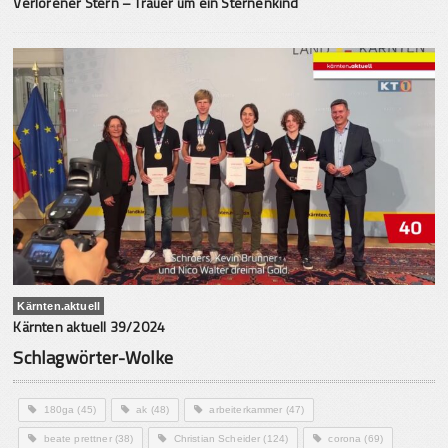
Verlorener Stern – Trauer um ein Sternenkind
Kärnten.aktuell
Kärnten aktuell 39/2024
Schlagwörter-Wolke
180ga
(45)
ak
(48)
arbeiterkammer
(47)
beate prettner
(38)
Christian Scheider
(124)
corona
(69)