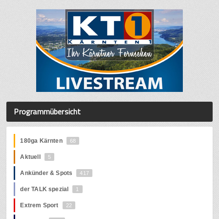
Programmübersicht
180ga Kärnten
68
Aktuell
5
Ankünder & Spots
417
der TALK spezial
1
Extrem Sport
22