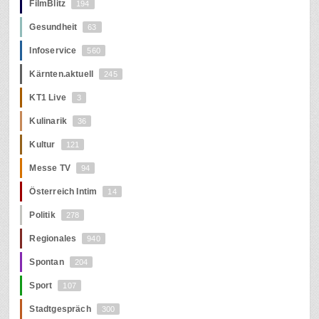
FilmBlitz
194
Gesundheit
63
Infoservice
560
Kärnten.aktuell
245
KT1 Live
3
Kulinarik
36
Kultur
121
Messe TV
94
Österreich Intim
14
Politik
278
Regionales
940
Spontan
204
Sport
107
Stadtgespräch
300