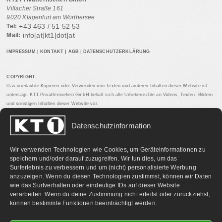
Villacher Straße 161
9020 Klagenfurt am Wörthersee
+43 463 / 51 52 53
Tel:
info[at]kt1[dot]at
Mail:
IMPRESSUM
|
KONTAKT
|
AGB
|
DATENSCHUTZERKLÄRUNG
COPYRIGHT:
Das unerlaubte Kopieren oder Verwenden von Texten und anderen Inhalten dieser Website ist
untersagt. KT1 Privatfernsehen GmbH behält sich alle Urheberrechte an Videos, Texten, Bildern
und sonstigen Inhalten dieser Website vor.
Datenschutzinformation
PARTNERLINKS:
Wir verwenden Technologien wie Cookies, um Geräteinformationen zu
speichern und/oder darauf zuzugreifen. Wir tun dies, um das
Surferlebnis zu verbessern und um (nicht) personalisierte Werbung
anzuzeigen. Wenn du diesen Technologien zustimmst, können wir Daten
wie das Surfverhalten oder eindeutige IDs auf dieser Website
verarbeiten. Wenn du deine Zustimmung nicht erteilst oder zurückziehst,
können bestimmte Funktionen beeinträchtigt werden.