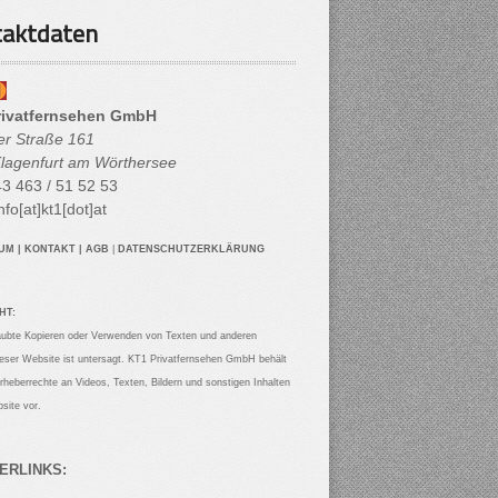
aktdaten
rivatfernsehen GmbH
her Straße 161
lagenfurt am Wörthersee
3 463 / 51 52 53
nfo[at]kt1[dot]at
SUM
|
KONTAKT
|
AGB
|
DATENSCHUTZERKLÄRUNG
HT:
aubte Kopieren oder Verwenden von Texten und anderen
ieser Website ist untersagt. KT1 Privatfernsehen GmbH behält
Urheberrechte an Videos, Texten, Bildern und sonstigen Inhalten
site vor.
ERLINKS: