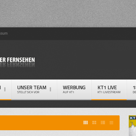
ssum
M
UNSER TEAM
WERBUNG
KT1 LIVE
1
STELLT SICH VOR
AUF KT1
KT1 LIVESTREAM
D