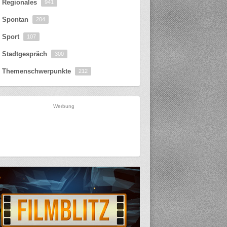
Regionales
941
Spontan
204
Sport
107
Stadtgespräch
300
Themenschwerpunkte
212
Werbung