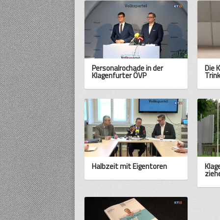
Personalrochade in der
Die 
Klagenfurter ÖVP
Trin
Halbzeit mit Eigentoren
Klage
zieh