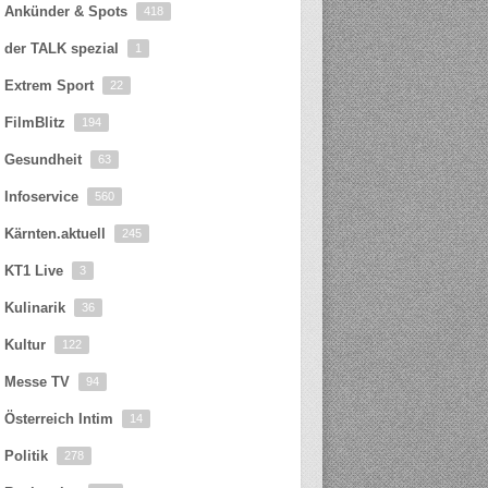
Ankünder & Spots
418
der TALK spezial
1
Extrem Sport
22
FilmBlitz
194
Gesundheit
63
Infoservice
560
Kärnten.aktuell
245
KT1 Live
3
Kulinarik
36
Kultur
122
Messe TV
94
Österreich Intim
14
Politik
278