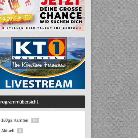
rogrammübersicht
180ga Kärnten
68
Aktuell
6