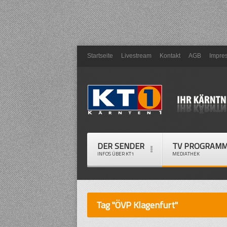
Startseite
Livestream
Kontakt
AGB
Impre
DER SENDER
TV PROGRAM
INFOS ÜBER KT1
MEDIATHEK
Tag "ÖVP Klagenfurt"