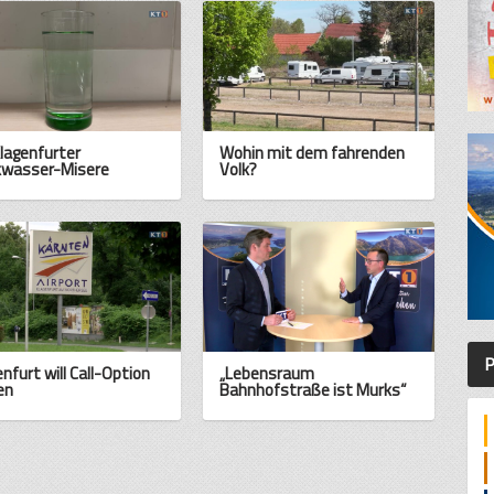
Klagenfurter
Wohin mit dem fahrenden
kwasser-Misere
Volk?
P
nfurt will Call-Option
„Lebensraum
en
Bahnhofstraße ist Murks“