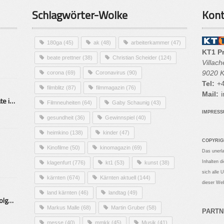
Schlagwörter-Wolke
Kont
180ga
(45)
ak
(48)
arbeiterkammer
(47)
KT1 P
beate prettner
(38)
Christian Scheider
(124)
Villac
9020 K
corona
(69)
Coronavirus
(90)
Tel:
+4
filmblitz
(87)
filmmagazin
(76)
Mail:
i
Alarmierende Selbstmordrate in Kärnten
Filmneuheiten
(64)
Gaby Schaunig
(43)
IMPRES
gesundheit
(36)
Gewinnspiel
(40)
heimkino
(138)
kinder
(47)
COPYRIG
Kinofilme
(50)
kinomagazin
(69)
Das unerl
Inhalten d
klagenfurt
(776)
kt1
(53)
kunst
(38)
sich alle 
kärnten
(674)
Kärnten aktuell
(144)
dieser Web
land kärnten
(46)
landtag
(49)
Mittelstand – Fit fürs Land Folge 9- Konditor
Markus Malle
(68)
Martin Gruber
(58)
PARTN
messe
(40)
mmkk
(45)
Musik
(41)