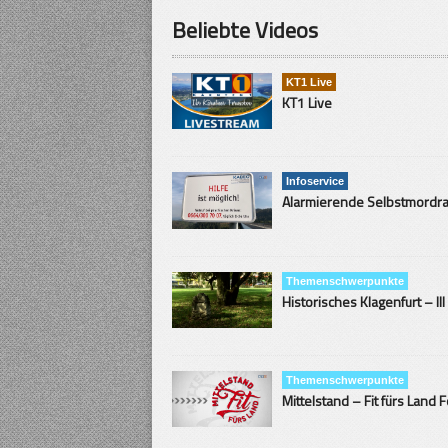
Beliebte Videos
KT1 Live
KT1 Live
Infoservice
Themenschwerpunkte
Historisches Klagenfurt – III
Themenschwerpunkte