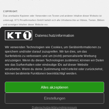
COPYRIGHT:
Das unerlaubte Kopieren oder Verwenden von Texten und anderen Inhalten dieser Website ist
untersagt. KT1 Privatfernsehen GmbH behält sich alle Urheberrechte an Videos, Texten, Bildern
und sonstigen Inhalten dieser Website vor.
Datenschutzinformation
PARTNERLINKS:
Wir verwenden Technologien wie Cookies, um Geräteinformationen zu
speichern und/oder darauf zuzugreifen. Wir tun dies, um das
Surferlebnis zu verbessern und um (nicht) personalisierte Werbung
anzuzeigen. Wenn du diesen Technologien zustimmst, können wir Daten
wie das Surfverhalten oder eindeutige IDs auf dieser Website
verarbeiten. Wenn du deine Zustimmung nicht erteilst oder zurückziehst,
können bestimmte Funktionen beeinträchtigt werden.
Alles akzeptieren
Einstellungen
©
2026 KT1 Privatfernsehen - Alle Rechte vorbehalten.
Homepage & Webbetreuung DF-Media.at
Datenschutzerklärung
Impressum