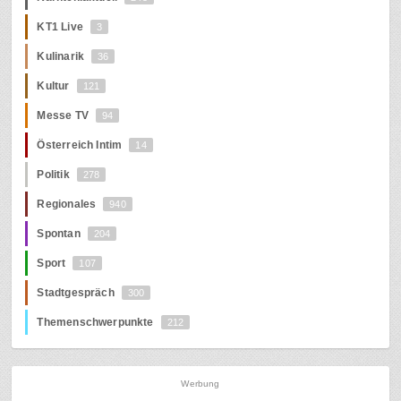
KT1 Live
3
Kulinarik
36
Kultur
121
Messe TV
94
Österreich Intim
14
Politik
278
Regionales
940
Spontan
204
Sport
107
Stadtgespräch
300
Themenschwerpunkte
212
Werbung