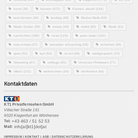
kunst
(38)
kärnten
(672)
Kärnten aktuell
(144)
land kärnten
(46)
landtag
(49)
Markus Malle
(68)
Martin Gruber
(58)
messe
(40)
mmkk
(45)
Musik
(41)
nachrichten
(280)
news
(126)
peter kaiser
(162)
sara schaar
(47)
sebastian schuschnig
(38)
sicherheit
(36)
sport
(52)
spö
(53)
st.veit
(49)
stadtgespräch
(74)
Streaming
(47)
umfrage
(45)
Unnützes Filmwissen
(77)
villach
(131)
weihnachten
(44)
wörthersee
(44)
Kontaktdaten
KT1 Privatfernsehen GmbH
Villacher Straße 161
9020 Klagenfurt am Wörthersee
+43 463 / 51 52 53
Tel:
info[at]kt1[dot]at
Mail:
IMPRESSUM
|
KONTAKT
|
AGB
|
DATENSCHUTZERKLÄRUNG