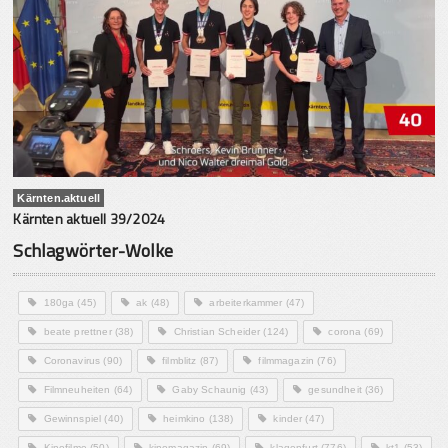
Kärnten.aktuell
Kärnten aktuell 39/2024
Schlagwörter-Wolke
180ga
(45)
ak
(48)
arbeiterkammer
(47)
beate prettner
(38)
Christian Scheider
(124)
corona
(69)
Coronavirus
(90)
filmblitz
(87)
filmmagazin
(76)
Filmneuheiten
(64)
Gaby Schaunig
(43)
gesundheit
(36)
Gewinnspiel
(40)
heimkino
(138)
kinder
(47)
Kinofilme
(50)
kinomagazin
(69)
klagenfurt
(776)
kt1
(53)