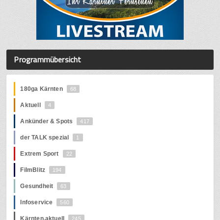
Programmübersicht
180ga Kärnten
68
Aktuell
4
Ankünder & Spots
417
der TALK spezial
1
Extrem Sport
22
FilmBlitz
194
Gesundheit
63
Infoservice
560
Kärnten.aktuell
245