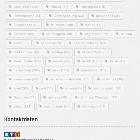
Coronavirus
(90)
filmblitz
(87)
filmmagazin
(76)
Filmneuheiten
(64)
Gaby Schaunig
(43)
gesundheit
(36)
Gewinnspiel
(40)
heimkino
(138)
kinder
(47)
Kinofilme
(50)
kinomagazin
(69)
klagenfurt
(776)
kt1
(53)
kunst
(38)
kärnten
(675)
Kärnten aktuell
(144)
land kärnten
(46)
landtag
(49)
Markus Malle
(68)
Martin Gruber
(58)
messe
(40)
mmkk
(45)
Musik
(41)
nachrichten
(280)
news
(126)
peter kaiser
(162)
sara schaar
(47)
sebastian schuschnig
(38)
sicherheit
(36)
sport
(52)
spö
(53)
st.veit
(49)
stadtgespräch
(74)
Streaming
(47)
umfrage
(45)
Unnützes Filmwissen
(77)
villach
(132)
weihnachten
(44)
wörthersee
(44)
Kontaktdaten