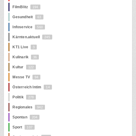
FilmBlitz
194
Gesundheit
63
Infoservice
560
Kärnten.aktuell
245
KT1 Live
3
Kulinarik
36
Kultur
122
Messe TV
94
Österreich Intim
14
Politik
278
Regionales
942
Spontan
204
Sport
107