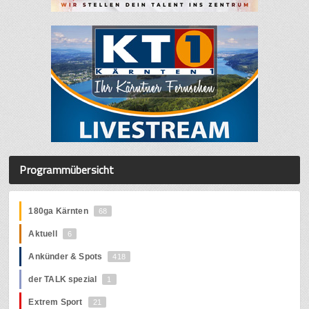
Programmübersicht
180ga Kärnten
68
Aktuell
6
Ankünder & Spots
418
der TALK spezial
1
Extrem Sport
21