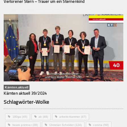
Verlorener Stern – Trauer um ein Sternenkind
Kärnten.aktuell
Kärnten aktuell 39/2024
Schlagwörter-Wolke
180ga
(45)
ak
(48)
arbeiterkammer
(47)
beate prettner
(38)
Christian Scheider
(124)
corona
(69)