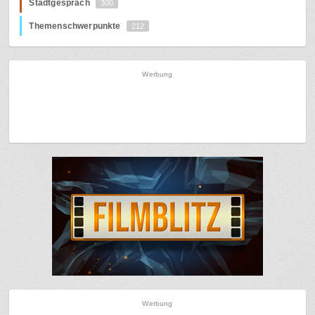
Stadtgespräch
300
Themenschwerpunkte
212
Werbung
Werbung