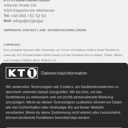
KT1 Privatfernsehen GmbH
Villacher Straße 161
9020 Klagenfurt am Wörthersee
+43 463 / 51 52 53
Tel:
info[at]kt1[dot]at
Mail:
IMPRESSUM
|
KONTAKT
|
AGB
|
DATENSCHUTZERKLÄRUNG
COPYRIGHT:
Das unerlaubte Kopieren oder Verwenden von Texten und anderen Inhalten dieser Website ist
untersagt. KT1 Privatfernsehen GmbH behält sich alle Urheberrechte an Videos, Texten, Bildern
und sonstigen Inhalten dieser Website vor.
Datenschutzinformation
PARTNERLINKS:
Wir verwenden Technologien wie Cookies, um Geräteinformationen zu
speichern und/oder darauf zuzugreifen. Wir tun dies, um das
Surferlebnis zu verbessern und um (nicht) personalisierte Werbung
anzuzeigen. Wenn du diesen Technologien zustimmst, können wir Daten
wie das Surfverhalten oder eindeutige IDs auf dieser Website
verarbeiten. Wenn du deine Zustimmung nicht erteilst oder zurückziehst,
können bestimmte Funktionen beeinträchtigt werden.