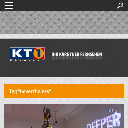
Tag "nevertheless"