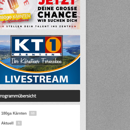
rogrammübersicht
180ga Kärnten
68
Aktuell
6