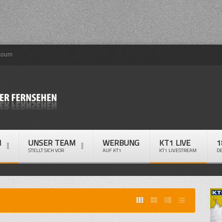
ssum
M
UNSER TEAM
WERBUNG
KT1 LIVE
1
STELLT SICH VOR
AUF KT1
KT1 LIVESTREAM
D