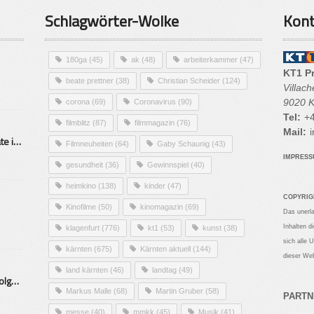
Schlagwörter-Wolke
Kont
180ga
(45)
ak
(48)
arbeiterkammer
(47)
KT1 P
beate prettner
(38)
Christian Scheider
(124)
Villac
9020 K
corona
(69)
Coronavirus
(90)
Tel:
+4
filmblitz
(87)
filmmagazin
(76)
Mail:
i
Alarmierende Selbstmordrate in Kärnten
Filmneuheiten
(64)
Gaby Schaunig
(43)
IMPRES
gesundheit
(36)
Gewinnspiel
(40)
heimkino
(138)
kinder
(47)
COPYRIG
Kinofilme
(50)
kinomagazin
(69)
Das unerl
Inhalten d
klagenfurt
(776)
kt1
(53)
kunst
(38)
sich alle 
kärnten
(675)
Kärnten aktuell
(144)
dieser Web
land kärnten
(46)
landtag
(49)
Mittelstand – Fit fürs Land Folge 9- Konditor
Markus Malle
(68)
Martin Gruber
(58)
PARTN
messe
(40)
mmkk
(45)
Musik
(41)