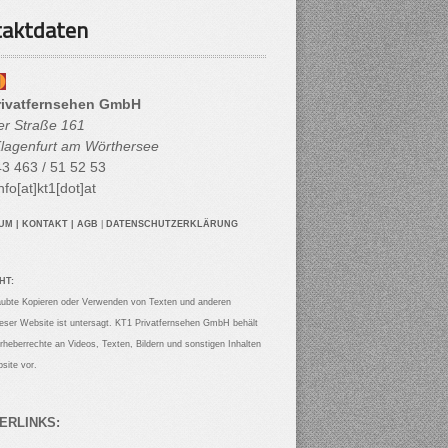
aktdaten
rivatfernsehen GmbH
her Straße 161
lagenfurt am Wörthersee
3 463 / 51 52 53
nfo[at]kt1[dot]at
SUM
|
KONTAKT
|
AGB
|
DATENSCHUTZERKLÄRUNG
HT:
aubte Kopieren oder Verwenden von Texten und anderen
ieser Website ist untersagt. KT1 Privatfernsehen GmbH behält
Urheberrechte an Videos, Texten, Bildern und sonstigen Inhalten
site vor.
ERLINKS: