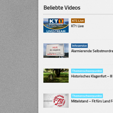
Beliebte Videos
KT1 Live
KT1 Live
Infoservice
Themenschwerpunkte
Historisches Klagenfurt – III
Themenschwerpunkte