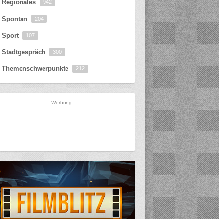
Regionales
942
Spontan
204
Sport
107
Stadtgespräch
300
Themenschwerpunkte
212
Werbung