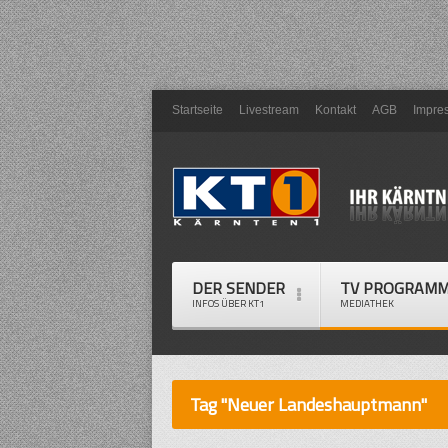
Startseite
Livestream
Kontakt
AGB
Impre
DER SENDER
TV PROGRAM
INFOS ÜBER KT1
MEDIATHEK
Tag "Neuer Landeshauptmann"