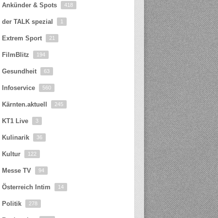
Ankünder & Spots
418
der TALK spezial
1
Extrem Sport
21
FilmBlitz
194
Gesundheit
63
Infoservice
560
Kärnten.aktuell
245
KT1 Live
3
Kulinarik
36
Kultur
122
Messe TV
94
Österreich Intim
14
Politik
278