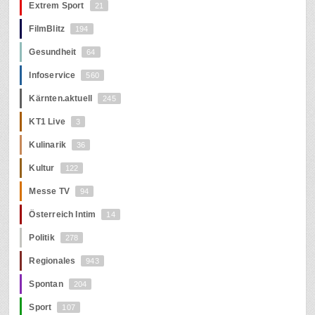
Extrem Sport
21
FilmBlitz
194
Gesundheit
64
Infoservice
560
Kärnten.aktuell
245
KT1 Live
3
Kulinarik
36
Kultur
122
Messe TV
94
Österreich Intim
14
Politik
278
Regionales
943
Spontan
204
Sport
107