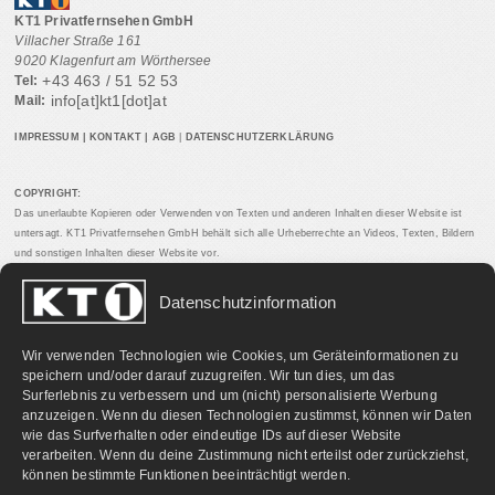
KT1 Privatfernsehen GmbH
Villacher Straße 161
9020 Klagenfurt am Wörthersee
+43 463 / 51 52 53
Tel:
info[at]kt1[dot]at
Mail:
IMPRESSUM
|
KONTAKT
|
AGB
|
DATENSCHUTZERKLÄRUNG
COPYRIGHT:
Das unerlaubte Kopieren oder Verwenden von Texten und anderen Inhalten dieser Website ist
untersagt. KT1 Privatfernsehen GmbH behält sich alle Urheberrechte an Videos, Texten, Bildern
und sonstigen Inhalten dieser Website vor.
Datenschutzinformation
PARTNERLINKS:
Wir verwenden Technologien wie Cookies, um Geräteinformationen zu
speichern und/oder darauf zuzugreifen. Wir tun dies, um das
Surferlebnis zu verbessern und um (nicht) personalisierte Werbung
anzuzeigen. Wenn du diesen Technologien zustimmst, können wir Daten
wie das Surfverhalten oder eindeutige IDs auf dieser Website
verarbeiten. Wenn du deine Zustimmung nicht erteilst oder zurückziehst,
können bestimmte Funktionen beeinträchtigt werden.