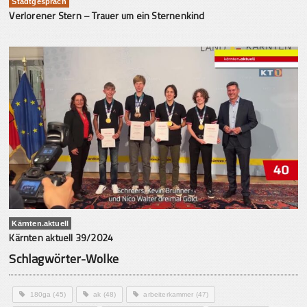
Stadtgespräch
Verlorener Stern – Trauer um ein Sternenkind
Kärnten.aktuell
Kärnten aktuell 39/2024
Schlagwörter-Wolke
180ga
(45)
ak
(48)
arbeiterkammer
(47)