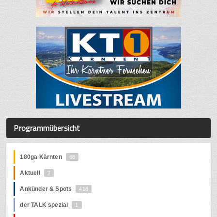
Programmübersicht
180ga Kärnten
68
Aktuell
7
Ankünder & Spots
418
der TALK spezial
1