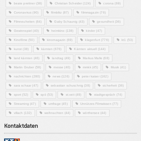
beate prettner
(38)
Christian Scheider
(124)
corona
(69)
Coronavirus
(90)
filmblitz
(87)
filmmagazin
(76)
Filmneuheiten
(64)
Gaby Schaunig
(43)
gesundheit
(36)
Gewinnspiel
(40)
heimkino
(138)
kinder
(47)
Kinofilme
(50)
kinomagazin
(69)
klagenfurt
(776)
kt1
(53)
kunst
(38)
kärnten
(676)
Kärnten aktuell
(144)
land kärnten
(46)
landtag
(49)
Markus Malle
(68)
Martin Gruber
(58)
messe
(40)
mmkk
(45)
Musik
(41)
nachrichten
(280)
news
(126)
peter kaiser
(162)
sara schaar
(47)
sebastian schuschnig
(38)
sicherheit
(36)
sport
(52)
spö
(53)
st.veit
(49)
stadtgespräch
(74)
Streaming
(47)
umfrage
(45)
Unnützes Filmwissen
(77)
villach
(132)
weihnachten
(44)
wörthersee
(44)
Kontaktdaten