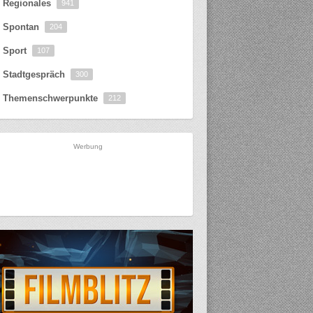
Regionales
941
Spontan
204
Sport
107
Stadtgespräch
300
Themenschwerpunkte
212
Werbung