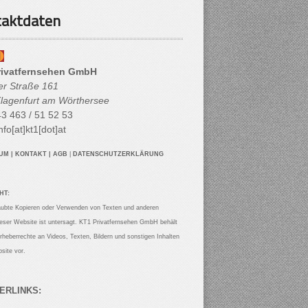
aktdaten
rivatfernsehen GmbH
her Straße 161
lagenfurt am Wörthersee
3 463 / 51 52 53
nfo[at]kt1[dot]at
SUM
|
KONTAKT
|
AGB
|
DATENSCHUTZERKLÄRUNG
HT:
aubte Kopieren oder Verwenden von Texten und anderen
ieser Website ist untersagt. KT1 Privatfernsehen GmbH behält
Urheberrechte an Videos, Texten, Bildern und sonstigen Inhalten
site vor.
ERLINKS: