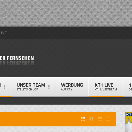
ssum
M
UNSER TEAM
WERBUNG
KT1 LIVE
1
STELLT SICH VOR
AUF KT1
KT1 LIVESTREAM
D