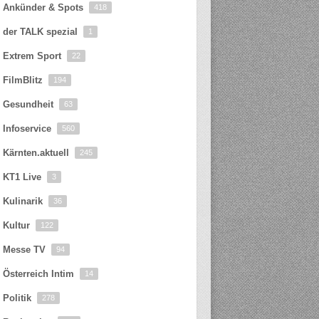
Ankünder & Spots
418
der TALK spezial
1
Extrem Sport
22
FilmBlitz
194
Gesundheit
63
Infoservice
560
Kärnten.aktuell
245
KT1 Live
3
Kulinarik
36
Kultur
122
Messe TV
94
Österreich Intim
14
Politik
278