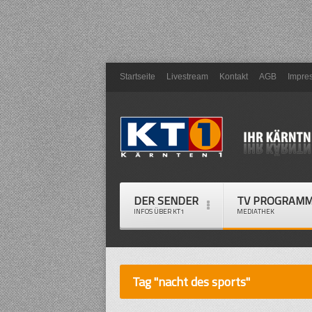
Startseite
Livestream
Kontakt
AGB
Impre
DER SENDER
TV PROGRAM
INFOS ÜBER KT1
MEDIATHEK
Tag "nacht des sports"