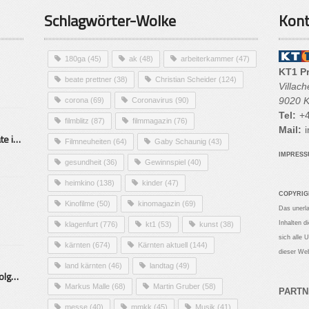
Schlagwörter-Wolke
Kont
180ga
(45)
ak
(48)
arbeiterkammer
(47)
KT1 P
beate prettner
(38)
Christian Scheider
(124)
Villac
9020 K
corona
(69)
Coronavirus
(90)
Tel:
+4
filmblitz
(87)
filmmagazin
(76)
Mail:
i
Alarmierende Selbstmordrate in Kärnten
Filmneuheiten
(64)
Gaby Schaunig
(43)
IMPRES
gesundheit
(36)
Gewinnspiel
(40)
heimkino
(138)
kinder
(47)
COPYRIG
Kinofilme
(50)
kinomagazin
(69)
Das unerl
Inhalten d
klagenfurt
(776)
kt1
(53)
kunst
(38)
sich alle 
kärnten
(674)
Kärnten aktuell
(144)
dieser Web
land kärnten
(46)
landtag
(49)
Mittelstand – Fit fürs Land Folge 9- Konditor
Markus Malle
(68)
Martin Gruber
(58)
PARTN
messe
(40)
mmkk
(45)
Musik
(41)