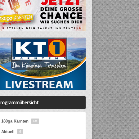
rogrammübersicht
180ga Kärnten
68
Aktuell
6