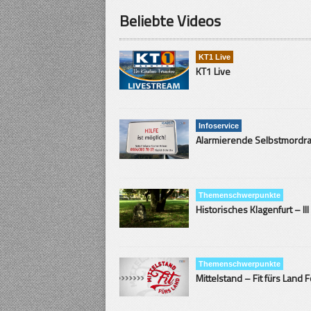
Beliebte Videos
KT1 Live
KT1 Live
Infoservice
Themenschwerpunkte
Historisches Klagenfurt – III
Themenschwerpunkte