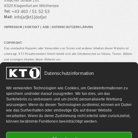
Villacher Straße 161
9020 Klagenfurt am Wörthersee
+43 463 / 51 52 53
Tel:
info[at]kt1[dot]at
Mail:
IMPRESSUM
|
KONTAKT
|
AGB
|
DATENSCHUTZERKLÄRUNG
COPYRIGHT:
Das unerlaubte Kopieren oder Verwenden von Texten und anderen Inhalten dieser Website ist
untersagt. KT1 Privatfernsehen GmbH behält sich alle Urheberrechte an Videos, Texten, Bildern
und sonstigen Inhalten dieser Website vor.
Datenschutzinformation
PARTNERLINKS:
Wir verwenden Technologien wie Cookies, um Geräteinformationen zu
speichern und/oder darauf zuzugreifen. Wir tun dies, um das
Surferlebnis zu verbessern und um (nicht) personalisierte Werbung
anzuzeigen. Wenn du diesen Technologien zustimmst, können wir Daten
wie das Surfverhalten oder eindeutige IDs auf dieser Website
verarbeiten. Wenn du deine Zustimmung nicht erteilst oder zurückziehst,
können bestimmte Funktionen beeinträchtigt werden.