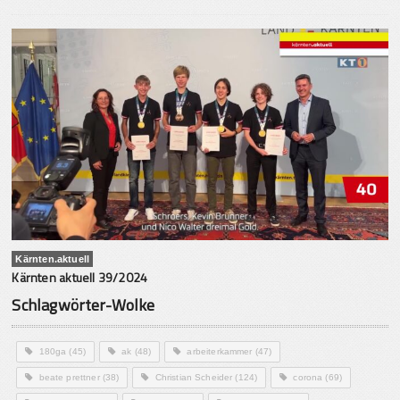
Kärnten.aktuell
Kärnten aktuell 39/2024
Schlagwörter-Wolke
180ga
(45)
ak
(48)
arbeiterkammer
(47)
beate prettner
(38)
Christian Scheider
(124)
corona
(69)