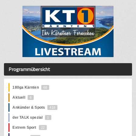
Programmübersicht
180ga Kärnten
68
Aktuell
6
Ankünder & Spots
418
der TALK spezial
1
Extrem Sport
22