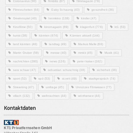
Coronavirus
(90)
filmblitz
(87)
filmmagazin
(76)
Filmneuheiten
(64)
Gaby Schaunig
(43)
gesundheit
(36)
Gewinnspiel
(40)
heimkino
(138)
kinder
(47)
Kinofilme
(50)
kinomagazin
(69)
klagenfurt
(776)
kt1
(53)
kunst
(38)
kärnten
(674)
Kärnten aktuell
(144)
land kärnten
(46)
landtag
(49)
Markus Malle
(68)
Martin Gruber
(58)
messe
(40)
mmkk
(45)
Musik
(41)
nachrichten
(280)
news
(126)
peter kaiser
(162)
sara schaar
(47)
sebastian schuschnig
(38)
sicherheit
(36)
sport
(52)
spö
(53)
st.veit
(49)
stadtgespräch
(74)
Streaming
(47)
umfrage
(45)
Unnützes Filmwissen
(77)
villach
(132)
weihnachten
(44)
wörthersee
(44)
Kontaktdaten
KT1 Privatfernsehen GmbH