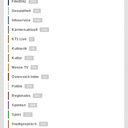
FilmBlitz
194
Gesundheit
63
Infoservice
560
Kärnten.aktuell
245
KT1 Live
3
Kulinarik
36
Kultur
122
Messe TV
94
Österreich Intim
14
Politik
278
Regionales
941
Spontan
204
Sport
107
Stadtgespräch
300