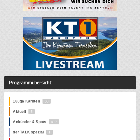
Programmübersicht
180ga Kärnten
68
Aktuell
5
Ankünder & Spots
417
der TALK spezial
1