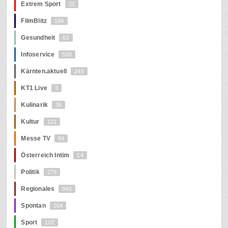
Extrem Sport
22
FilmBlitz
194
Gesundheit
63
Infoservice
560
Kärnten.aktuell
245
KT1 Live
3
Kulinarik
36
Kultur
121
Messe TV
94
Österreich Intim
14
Politik
278
Regionales
940
Spontan
204
Sport
107