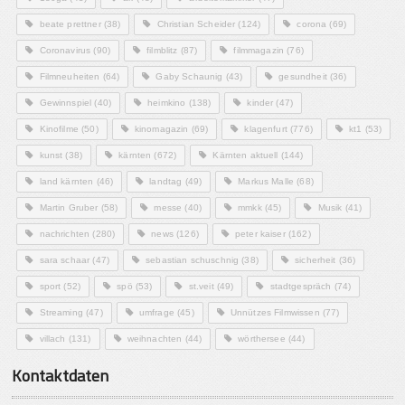
beate prettner
(38)
Christian Scheider
(124)
corona
(69)
Coronavirus
(90)
filmblitz
(87)
filmmagazin
(76)
Filmneuheiten
(64)
Gaby Schaunig
(43)
gesundheit
(36)
Gewinnspiel
(40)
heimkino
(138)
kinder
(47)
Kinofilme
(50)
kinomagazin
(69)
klagenfurt
(776)
kt1
(53)
kunst
(38)
kärnten
(672)
Kärnten aktuell
(144)
land kärnten
(46)
landtag
(49)
Markus Malle
(68)
Martin Gruber
(58)
messe
(40)
mmkk
(45)
Musik
(41)
nachrichten
(280)
news
(126)
peter kaiser
(162)
sara schaar
(47)
sebastian schuschnig
(38)
sicherheit
(36)
sport
(52)
spö
(53)
st.veit
(49)
stadtgespräch
(74)
Streaming
(47)
umfrage
(45)
Unnützes Filmwissen
(77)
villach
(131)
weihnachten
(44)
wörthersee
(44)
Kontaktdaten