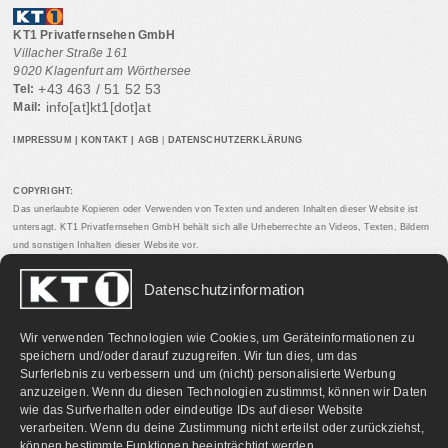
KT1 Privatfernsehen GmbH
Villacher Straße 161
9020 Klagenfurt am Wörthersee
+43 463 / 51 52 53
Tel:
info[at]kt1[dot]at
Mail:
IMPRESSUM
|
KONTAKT
|
AGB
|
DATENSCHUTZERKLÄRUNG
COPYRIGHT:
Das unerlaubte Kopieren oder Verwenden von Texten und anderen Inhalten dieser Website ist
untersagt. KT1 Privatfernsehen GmbH behält sich alle Urheberrechte an Videos, Texten, Bildern
und sonstigen Inhalten dieser Website vor.
Datenschutzinformation
PARTNERLINKS:
Wir verwenden Technologien wie Cookies, um Geräteinformationen zu
speichern und/oder darauf zuzugreifen. Wir tun dies, um das
Surferlebnis zu verbessern und um (nicht) personalisierte Werbung
anzuzeigen. Wenn du diesen Technologien zustimmst, können wir Daten
wie das Surfverhalten oder eindeutige IDs auf dieser Website
verarbeiten. Wenn du deine Zustimmung nicht erteilst oder zurückziehst,
können bestimmte Funktionen beeinträchtigt werden.