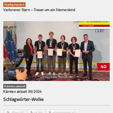
Stadtgespräch
Verlorener Stern – Trauer um ein Sternenkind
Kärnten.aktuell
Kärnten aktuell 39/2024
Schlagwörter-Wolke
180ga
(45)
ak
(48)
arbeiterkammer
(47)