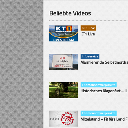
Beliebte Videos
KT1 Live
KT1 Live
Infoservice
Themenschwerpunkte
Historisches Klagenfurt – III
Themenschwerpunkte