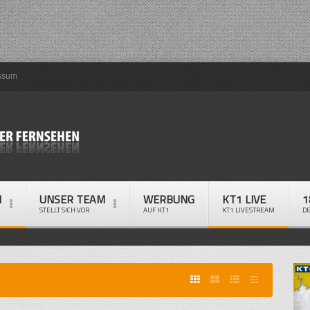
ssum
M
UNSER TEAM
WERBUNG
KT1 LIVE
1
STELLT SICH VOR
AUF KT1
KT1 LIVESTREAM
D