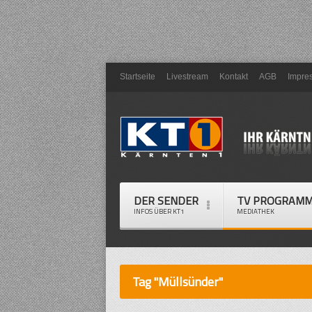
Startseite
Livestream
Kontakt
AGB
Impre
DER SENDER
TV PROGRAM
INFOS ÜBER KT1
MEDIATHEK
Tag "Müllsünder"