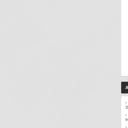
A
3
I