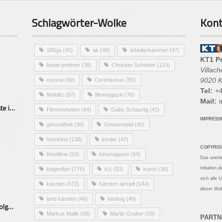
Schlagwörter-Wolke
Kont
180ga
(45)
ak
(48)
arbeiterkammer
(47)
KT1 P
beate prettner
(38)
Christian Scheider
(124)
Villac
9020 K
corona
(69)
Coronavirus
(90)
Tel:
+4
filmblitz
(87)
filmmagazin
(76)
Mail:
i
Alarmierende Selbstmordrate in Kärnten
Filmneuheiten
(64)
Gaby Schaunig
(43)
IMPRES
gesundheit
(36)
Gewinnspiel
(40)
heimkino
(138)
kinder
(47)
COPYRIG
Kinofilme
(50)
kinomagazin
(69)
Das unerl
Inhalten d
klagenfurt
(776)
kt1
(53)
kunst
(38)
sich alle 
kärnten
(672)
Kärnten aktuell
(144)
dieser Web
land kärnten
(46)
landtag
(49)
Mittelstand – Fit fürs Land Folge 9- Konditor
Markus Malle
(68)
Martin Gruber
(58)
PARTN