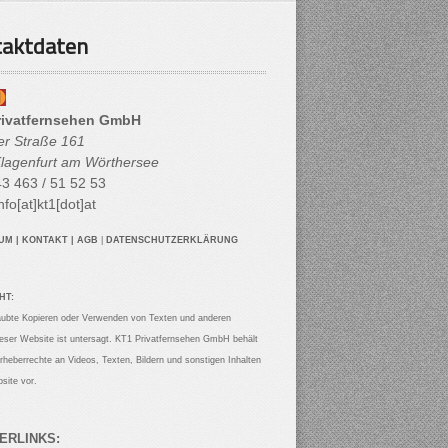
aktdaten
rivatfernsehen GmbH
her Straße 161
lagenfurt am Wörthersee
3 463 / 51 52 53
nfo[at]kt1[dot]at
SUM
|
KONTAKT
|
AGB
|
DATENSCHUTZERKLÄRUNG
HT:
aubte Kopieren oder Verwenden von Texten und anderen
ieser Website ist untersagt. KT1 Privatfernsehen GmbH behält
Urheberrechte an Videos, Texten, Bildern und sonstigen Inhalten
site vor.
ERLINKS: