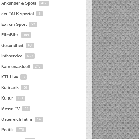
Ankünder & Spots
417
der TALK spezial
1
Extrem Sport
22
FilmBlitz
194
Gesundheit
63
Infoservice
560
Kärnten.aktuell
245
KT1 Live
3
Kulinarik
36
Kultur
121
Messe TV
94
Österreich Intim
14
Politik
278