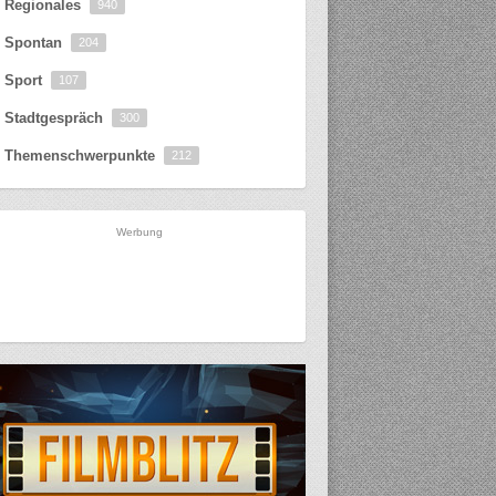
Regionales
940
Spontan
204
Sport
107
Stadtgespräch
300
Themenschwerpunkte
212
Werbung