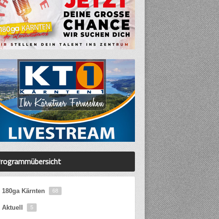
rogrammübersicht
180ga Kärnten
68
Aktuell
5