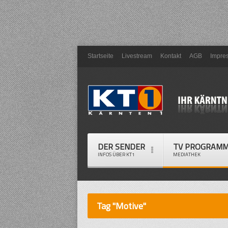
Startseite
Livestream
Kontakt
AGB
Impre
DER SENDER
TV PROGRAM
INFOS ÜBER KT1
MEDIATHEK
Tag "Motive"