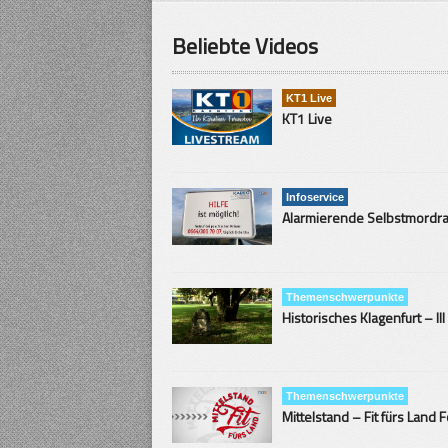
Beliebte Videos
KT1 Live
KT1 Live
Infoservice
Themenschwerpunkte
Historisches Klagenfurt – III
Themenschwerpunkte