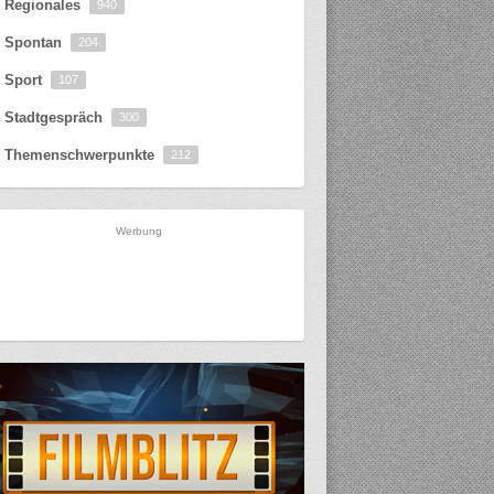
Regionales
940
Spontan
204
Sport
107
Stadtgespräch
300
Themenschwerpunkte
212
Werbung