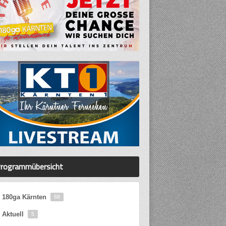
rogrammübersicht
180ga Kärnten
68
Aktuell
5