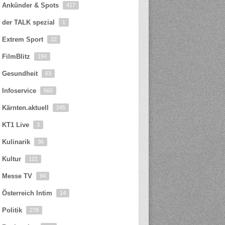
Ankünder & Spots
417
der TALK spezial
1
Extrem Sport
22
FilmBlitz
194
Gesundheit
63
Infoservice
560
Kärnten.aktuell
245
KT1 Live
3
Kulinarik
36
Kultur
121
Messe TV
94
Österreich Intim
14
Politik
278