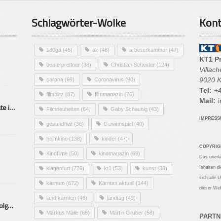
Schlagwörter-Wolke
Kont
180ga
(45)
ak
(48)
arbeiterkammer
(47)
KT1 P
beate prettner
(38)
Christian Scheider
(124)
Villac
9020 K
corona
(69)
Coronavirus
(90)
Tel:
+4
filmblitz
(87)
filmmagazin
(76)
Mail:
i
Alarmierende Selbstmordrate in Kärnten
Filmneuheiten
(64)
Gaby Schaunig
(43)
IMPRES
gesundheit
(36)
Gewinnspiel
(40)
heimkino
(138)
kinder
(47)
COPYRIG
Kinofilme
(50)
kinomagazin
(69)
Das unerl
Inhalten d
klagenfurt
(776)
kt1
(53)
kunst
(38)
sich alle 
kärnten
(672)
Kärnten aktuell
(144)
dieser Web
land kärnten
(46)
landtag
(49)
Mittelstand – Fit fürs Land Folge 9- Konditor
Markus Malle
(68)
Martin Gruber
(58)
PARTN