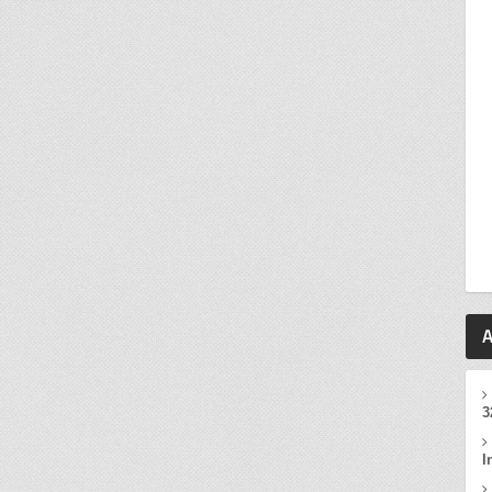
A
3
I