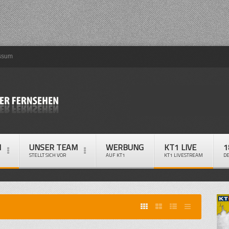
ssum
M
UNSER TEAM
WERBUNG
KT1 LIVE
1
STELLT SICH VOR
AUF KT1
KT1 LIVESTREAM
D