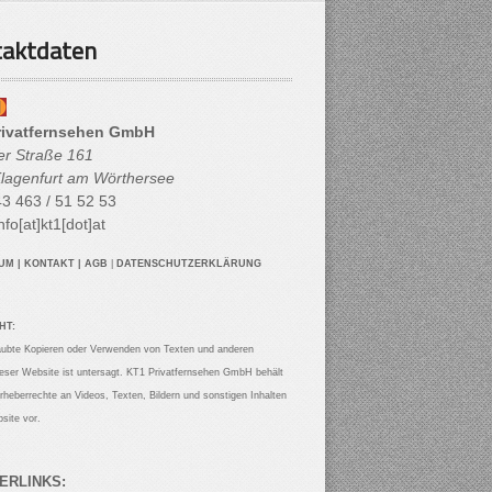
aktdaten
rivatfernsehen GmbH
her Straße 161
lagenfurt am Wörthersee
3 463 / 51 52 53
nfo[at]kt1[dot]at
SUM
|
KONTAKT
|
AGB
|
DATENSCHUTZERKLÄRUNG
HT:
aubte Kopieren oder Verwenden von Texten und anderen
ieser Website ist untersagt. KT1 Privatfernsehen GmbH behält
Urheberrechte an Videos, Texten, Bildern und sonstigen Inhalten
site vor.
ERLINKS: