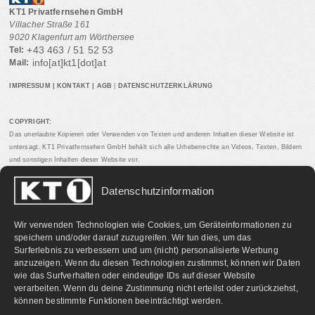
KT1 Privatfernsehen GmbH
Villacher Straße 161
9020 Klagenfurt am Wörthersee
+43 463 / 51 52 53
Tel:
info[at]kt1[dot]at
Mail:
IMPRESSUM
|
KONTAKT
|
AGB
|
DATENSCHUTZERKLÄRUNG
COPYRIGHT:
Das unerlaubte Kopieren oder Verwenden von Texten und anderen Inhalten dieser Website ist
untersagt. KT1 Privatfernsehen GmbH behält sich alle Urheberrechte an Videos, Texten, Bildern
und sonstigen Inhalten dieser Website vor.
Datenschutzinformation
PARTNERLINKS:
Wir verwenden Technologien wie Cookies, um Geräteinformationen zu
speichern und/oder darauf zuzugreifen. Wir tun dies, um das
Surferlebnis zu verbessern und um (nicht) personalisierte Werbung
anzuzeigen. Wenn du diesen Technologien zustimmst, können wir Daten
wie das Surfverhalten oder eindeutige IDs auf dieser Website
verarbeiten. Wenn du deine Zustimmung nicht erteilst oder zurückziehst,
können bestimmte Funktionen beeinträchtigt werden.