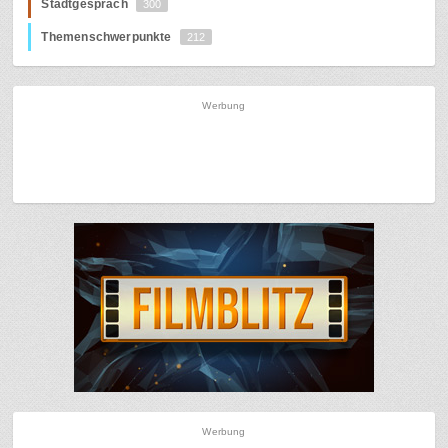
Stadtgespräch
300
Themenschwerpunkte
212
Werbung
Werbung