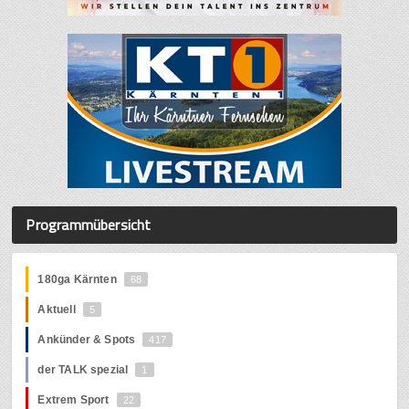
Programmübersicht
180ga Kärnten
68
Aktuell
5
Ankünder & Spots
417
der TALK spezial
1
Extrem Sport
22