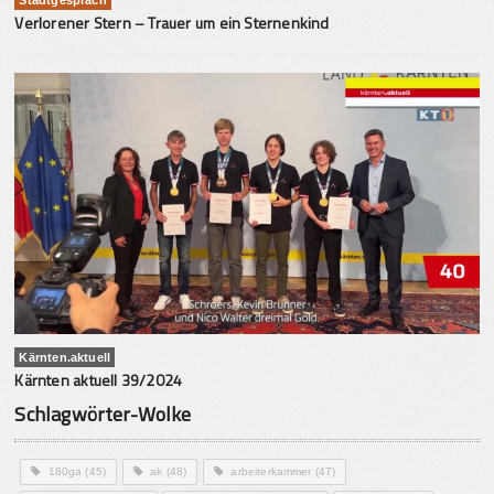
Verlorener Stern – Trauer um ein Sternenkind
Kärnten.aktuell
Kärnten aktuell 39/2024
Schlagwörter-Wolke
180ga
(45)
ak
(48)
arbeiterkammer
(47)