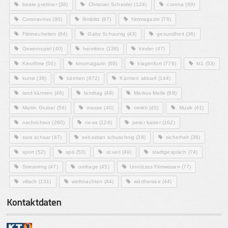
beate prettner
(38)
Christian Scheider
(124)
corona
(69)
Coronavirus
(90)
filmblitz
(87)
filmmagazin
(76)
Filmneuheiten
(64)
Gaby Schaunig
(43)
gesundheit
(36)
Gewinnspiel
(40)
heimkino
(138)
kinder
(47)
Kinofilme
(50)
kinomagazin
(69)
klagenfurt
(776)
kt1
(53)
kunst
(38)
kärnten
(672)
Kärnten aktuell
(144)
land kärnten
(46)
landtag
(49)
Markus Malle
(68)
Martin Gruber
(58)
messe
(40)
mmkk
(45)
Musik
(41)
nachrichten
(280)
news
(126)
peter kaiser
(162)
sara schaar
(47)
sebastian schuschnig
(38)
sicherheit
(36)
sport
(52)
spö
(53)
st.veit
(49)
stadtgespräch
(74)
Streaming
(47)
umfrage
(45)
Unnützes Filmwissen
(77)
villach
(131)
weihnachten
(44)
wörthersee
(44)
Kontaktdaten