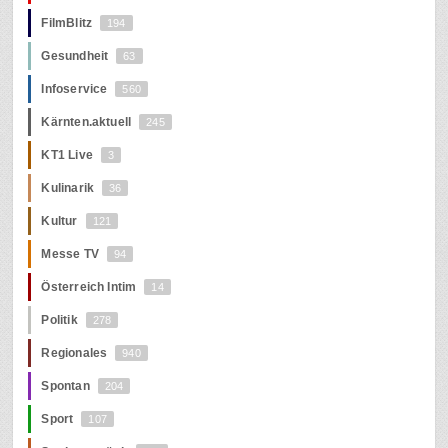
FilmBlitz
194
Gesundheit
63
Infoservice
560
Kärnten.aktuell
245
KT1 Live
3
Kulinarik
36
Kultur
121
Messe TV
94
Österreich Intim
14
Politik
278
Regionales
940
Spontan
204
Sport
107