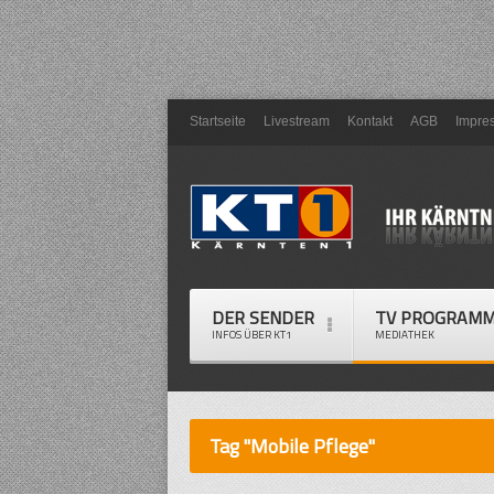
Startseite
Livestream
Kontakt
AGB
Impre
DER SENDER
TV PROGRAM
INFOS ÜBER KT1
MEDIATHEK
Tag "Mobile Pflege"