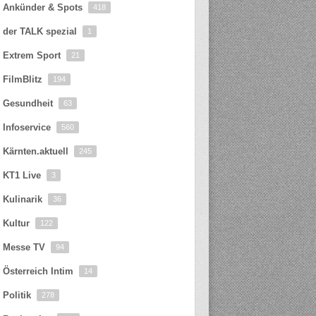
Ankünder & Spots
418
der TALK spezial
1
Extrem Sport
21
FilmBlitz
194
Gesundheit
63
Infoservice
560
Kärnten.aktuell
245
KT1 Live
3
Kulinarik
36
Kultur
122
Messe TV
94
Österreich Intim
14
Politik
278