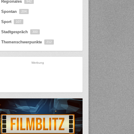
Regionales
942
Spontan
204
Sport
107
Stadtgespräch
300
Themenschwerpunkte
212
Werbung