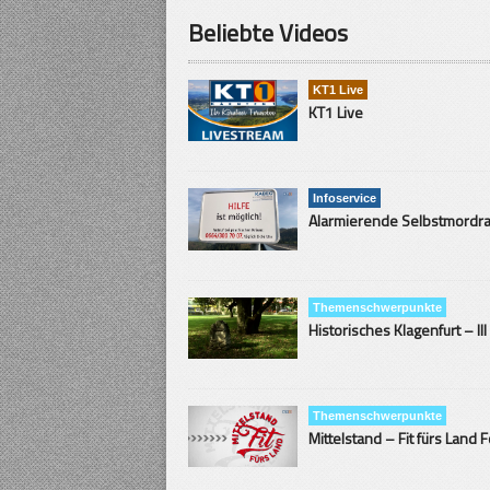
Beliebte Videos
KT1 Live
KT1 Live
Infoservice
Themenschwerpunkte
Historisches Klagenfurt – III
Themenschwerpunkte