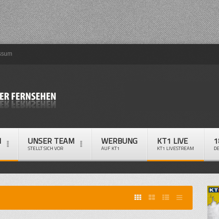
ssum
M
UNSER TEAM
WERBUNG
KT1 LIVE
1
STELLT SICH VOR
AUF KT1
KT1 LIVESTREAM
D