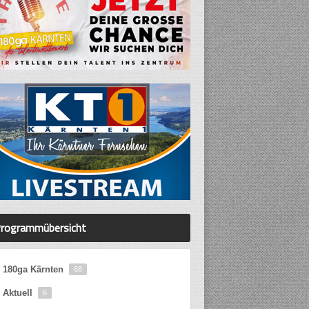
rogrammübersicht
180ga Kärnten
68
Aktuell
6