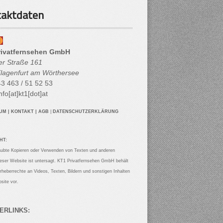
aktdaten
rivatfernsehen GmbH
her Straße 161
lagenfurt am Wörthersee
3 463 / 51 52 53
nfo[at]kt1[dot]at
SUM
|
KONTAKT
|
AGB
|
DATENSCHUTZERKLÄRUNG
HT:
aubte Kopieren oder Verwenden von Texten und anderen
ieser Website ist untersagt. KT1 Privatfernsehen GmbH behält
Urheberrechte an Videos, Texten, Bildern und sonstigen Inhalten
site vor.
ERLINKS: