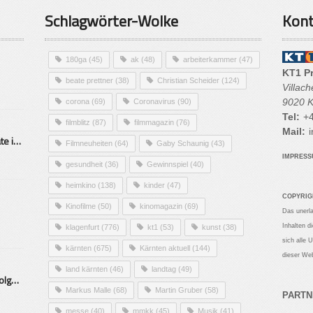
Schlagwörter-Wolke
Kont
180ga
(45)
ak
(48)
arbeiterkammer
(47)
KT1 P
beate prettner
(38)
Christian Scheider
(124)
Villac
9020 K
corona
(69)
Coronavirus
(90)
Tel:
+4
filmblitz
(87)
filmmagazin
(76)
Mail:
i
Alarmierende Selbstmordrate in Kärnten
Filmneuheiten
(64)
Gaby Schaunig
(43)
IMPRES
gesundheit
(36)
Gewinnspiel
(40)
heimkino
(138)
kinder
(47)
COPYRIG
Kinofilme
(50)
kinomagazin
(69)
Das unerl
Inhalten d
klagenfurt
(776)
kt1
(53)
kunst
(38)
sich alle 
kärnten
(675)
Kärnten aktuell
(144)
dieser Web
land kärnten
(46)
landtag
(49)
Mittelstand – Fit fürs Land Folge 9- Konditor
Markus Malle
(68)
Martin Gruber
(58)
PARTN
messe
(40)
mmkk
(45)
Musik
(41)