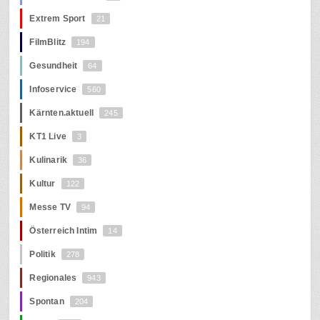
Extrem Sport
21
FilmBlitz
194
Gesundheit
64
Infoservice
560
Kärnten.aktuell
245
KT1 Live
3
Kulinarik
36
Kultur
122
Messe TV
94
Österreich Intim
14
Politik
278
Regionales
943
Spontan
204