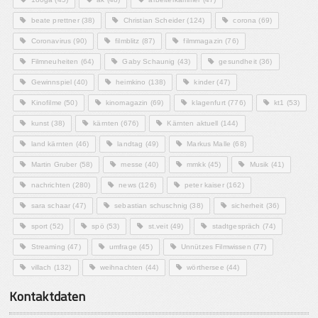
beate prettner
(38)
Christian Scheider
(124)
corona
(69)
Coronavirus
(90)
filmblitz
(87)
filmmagazin
(76)
Filmneuheiten
(64)
Gaby Schaunig
(43)
gesundheit
(36)
Gewinnspiel
(40)
heimkino
(138)
kinder
(47)
Kinofilme
(50)
kinomagazin
(69)
klagenfurt
(776)
kt1
(53)
kunst
(38)
kärnten
(676)
Kärnten aktuell
(144)
land kärnten
(46)
landtag
(49)
Markus Malle
(68)
Martin Gruber
(58)
messe
(40)
mmkk
(45)
Musik
(41)
nachrichten
(280)
news
(126)
peter kaiser
(162)
sara schaar
(47)
sebastian schuschnig
(38)
sicherheit
(36)
sport
(52)
spö
(53)
st.veit
(49)
stadtgespräch
(74)
Streaming
(47)
umfrage
(45)
Unnützes Filmwissen
(77)
villach
(132)
weihnachten
(44)
wörthersee
(44)
Kontaktdaten