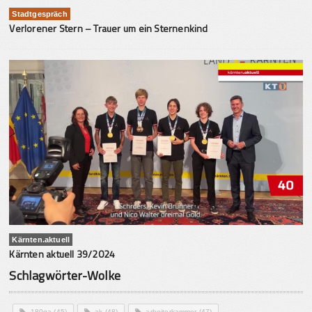
Stadtgespräch
Verlorener Stern – Trauer um ein Sternenkind
Kärnten.aktuell
Kärnten aktuell 39/2024
Schlagwörter-Wolke
180ga
(45)
ak
(48)
arbeiterkammer
(47)