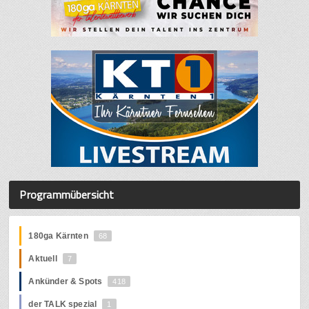
Programmübersicht
180ga Kärnten
68
Aktuell
7
Ankünder & Spots
418
der TALK spezial
1