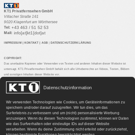
KT1 Privatfernsehen GmbH
Villacher Straße 161
9020 Klagenfurt am Wörthersee
+43 463 / 51 52 53
Tel:
info[at]kt1[dot]at
Mail:
IMPRESSUM
|
KONTAKT
|
AGB
|
DATENSCHUTZERKLÄRUNG
COPYRIGHT:
Das unerlaubte Kopieren oder Verwenden von Texten und anderen Inhalten dieser Website ist
untersagt. KT1 Privatfernsehen GmbH behält sich alle Urheberrechte an Videos, Texten, Bildern
und sonstigen Inhalten dieser Website vor.
Datenschutzinformation
PARTNERLINKS:
Wir verwenden Technologien wie Cookies, um Geräteinformationen zu
speichern und/oder darauf zuzugreifen. Wir tun dies, um das
Surferlebnis zu verbessern und um (nicht) personalisierte Werbung
anzuzeigen. Wenn du diesen Technologien zustimmst, können wir Daten
wie das Surfverhalten oder eindeutige IDs auf dieser Website
verarbeiten. Wenn du deine Zustimmung nicht erteilst oder zurückziehst,
können bestimmte Funktionen beeinträchtigt werden.