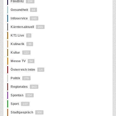
FilmBlitz
194
Gesundheit
64
Infoservice
560
Kärnten.aktuell
245
KT1 Live
3
Kulinarik
36
Kultur
122
Messe TV
94
Österreich Intim
14
Politik
278
Regionales
943
Spontan
204
Sport
107
Stadtgespräch
300