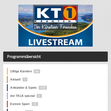
Programmübersicht
180ga Kärnten
68
Aktuell
7
Ankünder & Spots
418
der TALK spezial
1
Extrem Sport
21