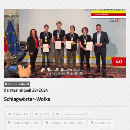
Kärnten.aktuell
Kärnten aktuell 39/2024
Schlagwörter-Wolke
180ga
(45)
ak
(48)
arbeiterkammer
(47)
beate prettner
(38)
Christian Scheider
(124)
corona
(69)