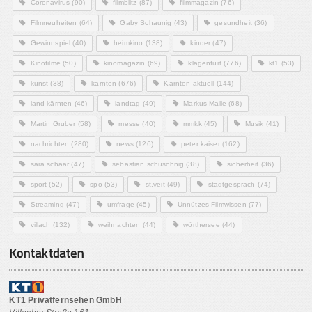
Coronavirus
(90)
filmblitz
(87)
filmmagazin
(76)
Filmneuheiten
(64)
Gaby Schaunig
(43)
gesundheit
(36)
Gewinnspiel
(40)
heimkino
(138)
kinder
(47)
Kinofilme
(50)
kinomagazin
(69)
klagenfurt
(776)
kt1
(53)
kunst
(38)
kärnten
(676)
Kärnten aktuell
(144)
land kärnten
(46)
landtag
(49)
Markus Malle
(68)
Martin Gruber
(58)
messe
(40)
mmkk
(45)
Musik
(41)
nachrichten
(280)
news
(126)
peter kaiser
(162)
sara schaar
(47)
sebastian schuschnig
(38)
sicherheit
(36)
sport
(52)
spö
(53)
st.veit
(49)
stadtgespräch
(74)
Streaming
(47)
umfrage
(45)
Unnützes Filmwissen
(77)
villach
(132)
weihnachten
(44)
wörthersee
(44)
Kontaktdaten
KT1 Privatfernsehen GmbH