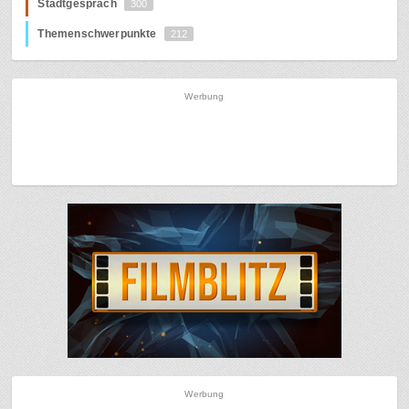
Stadtgespräch
300
Themenschwerpunkte
212
Werbung
Werbung