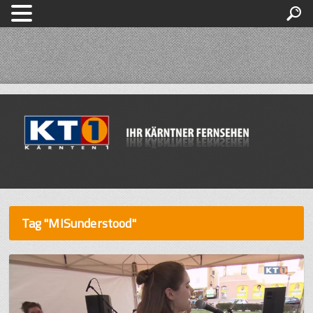
Tag "MISunderstood"