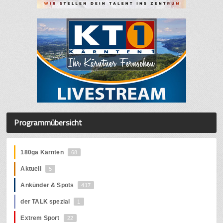
Programmübersicht
180ga Kärnten
68
Aktuell
5
Ankünder & Spots
417
der TALK spezial
1
Extrem Sport
22