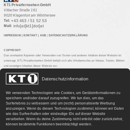
KT1 Privatfernsehen GmbH
Villacher Straße 161
9020 Klagenfurt am Wörthersee
+43 463 / 51 52 53
Tel:
info[at]kt1[dot]at
Mail:
IMPRESSUM
|
KONTAKT
|
AGB
|
DATENSCHUTZERKLÄRUNG
COPYRIGHT:
Das unerlaubte Kopieren oder Verwenden von Texten und anderen Inhalten dieser Website ist
untersagt. KT1 Privatfernsehen GmbH behält sich alle Urheberrechte an Videos, Texten, Bildern
und sonstigen Inhalten dieser Website vor.
Datenschutzinformation
PARTNERLINKS:
Wir verwenden Technologien wie Cookies, um Geräteinformationen zu
speichern und/oder darauf zuzugreifen. Wir tun dies, um das
Surferlebnis zu verbessern und um (nicht) personalisierte Werbung
anzuzeigen. Wenn du diesen Technologien zustimmst, können wir Daten
wie das Surfverhalten oder eindeutige IDs auf dieser Website
verarbeiten. Wenn du deine Zustimmung nicht erteilst oder zurückziehst,
können bestimmte Funktionen beeinträchtigt werden.