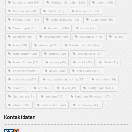
beate prettner
(38)
Christian Scheider
(124)
corona
(69)
Coronavirus
(90)
filmblitz
(87)
filmmagazin
(76)
Filmneuheiten
(64)
Gaby Schaunig
(43)
gesundheit
(36)
Gewinnspiel
(40)
heimkino
(138)
kinder
(47)
Kinofilme
(50)
kinomagazin
(69)
klagenfurt
(776)
kt1
(53)
kunst
(38)
kärnten
(672)
Kärnten aktuell
(144)
land kärnten
(46)
landtag
(49)
Markus Malle
(68)
Martin Gruber
(58)
messe
(40)
mmkk
(45)
Musik
(41)
nachrichten
(280)
news
(126)
peter kaiser
(162)
sara schaar
(47)
sebastian schuschnig
(38)
sicherheit
(36)
sport
(52)
spö
(53)
st.veit
(49)
stadtgespräch
(74)
Streaming
(47)
umfrage
(45)
Unnützes Filmwissen
(77)
villach
(131)
weihnachten
(44)
wörthersee
(44)
Kontaktdaten