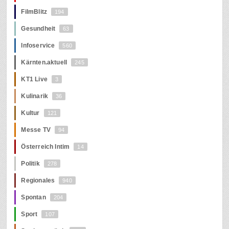
FilmBlitz
194
Gesundheit
63
Infoservice
560
Kärnten.aktuell
245
KT1 Live
3
Kulinarik
36
Kultur
121
Messe TV
94
Österreich Intim
14
Politik
278
Regionales
940
Spontan
204
Sport
107