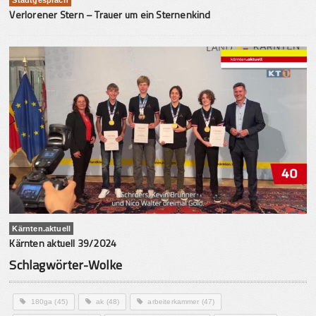
Verlorener Stern – Trauer um ein Sternenkind
Kärnten.aktuell
Kärnten aktuell 39/2024
Schlagwörter-Wolke
180ga
(45)
ak
(48)
arbeiterkammer
(47)