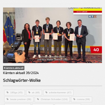
Kärnten.aktuell
Kärnten aktuell 39/2024
Schlagwörter-Wolke
180ga
(45)
ak
(48)
arbeiterkammer
(47)
beate prettner
(38)
Christian Scheider
(124)
corona
(69)