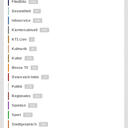
FilmBlitz
194
Gesundheit
63
Infoservice
560
Kärnten.aktuell
245
KT1 Live
3
Kulinarik
36
Kultur
122
Messe TV
94
Österreich Intim
14
Politik
278
Regionales
942
Spontan
204
Sport
107
Stadtgespräch
300