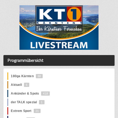
Programmübersicht
180ga Kärnten
68
Aktuell
6
Ankünder & Spots
418
der TALK spezial
1
Extrem Sport
21