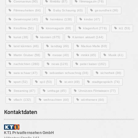
Coronavirus
(90)
filmblitz
(87)
filmmagazin
(76)
Filmneuheiten
(64)
Gaby Schaunig
(43)
gesundheit
(36)
Gewinnspiel
(40)
heimkino
(138)
kinder
(47)
Kinofilme
(50)
kinomagazin
(69)
klagenfurt
(776)
kt1
(53)
kunst
(38)
kärnten
(675)
Kärnten aktuell
(144)
land kärnten
(46)
landtag
(49)
Markus Malle
(68)
Martin Gruber
(58)
messe
(40)
mmkk
(45)
Musik
(41)
nachrichten
(280)
news
(126)
peter kaiser
(162)
sara schaar
(47)
sebastian schuschnig
(38)
sicherheit
(36)
sport
(52)
spö
(53)
st.veit
(49)
stadtgespräch
(74)
Streaming
(47)
umfrage
(45)
Unnützes Filmwissen
(77)
villach
(132)
weihnachten
(44)
wörthersee
(44)
Kontaktdaten
KT1 Privatfernsehen GmbH