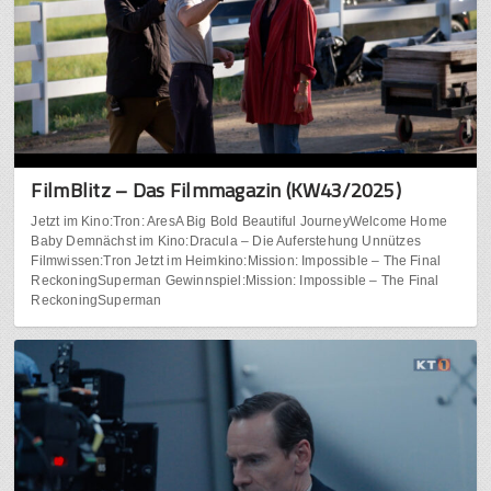
FilmBlitz – Das Filmmagazin (KW43/2025)
Jetzt im Kino:Tron: AresA Big Bold Beautiful JourneyWelcome Home
Baby Demnächst im Kino:Dracula – Die Auferstehung Unnützes
Filmwissen:Tron Jetzt im Heimkino:Mission: Impossible – The Final
ReckoningSuperman Gewinnspiel:Mission: Impossible – The Final
ReckoningSuperman