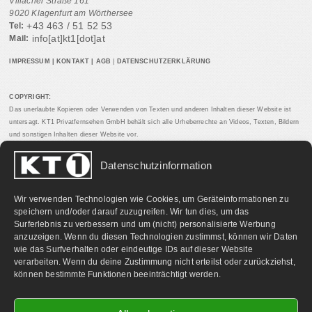
Villacher Straße 161
9020 Klagenfurt am Wörthersee
+43 463 / 51 52 53
Tel:
info[at]kt1[dot]at
Mail:
IMPRESSUM
|
KONTAKT
|
AGB
|
DATENSCHUTZERKLÄRUNG
COPYRIGHT:
Das unerlaubte Kopieren oder Verwenden von Texten und anderen Inhalten dieser Website ist
untersagt. KT1 Privatfernsehen GmbH behält sich alle Urheberrechte an Videos, Texten, Bildern
und sonstigen Inhalten dieser Website vor.
Datenschutzinformation
PARTNERLINKS:
Wir verwenden Technologien wie Cookies, um Geräteinformationen zu
speichern und/oder darauf zuzugreifen. Wir tun dies, um das
Surferlebnis zu verbessern und um (nicht) personalisierte Werbung
anzuzeigen. Wenn du diesen Technologien zustimmst, können wir Daten
wie das Surfverhalten oder eindeutige IDs auf dieser Website
verarbeiten. Wenn du deine Zustimmung nicht erteilst oder zurückziehst,
können bestimmte Funktionen beeinträchtigt werden.