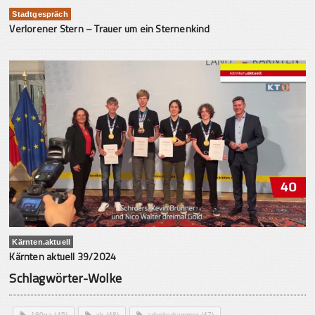
Stadtgespräch
Verlorener Stern – Trauer um ein Sternenkind
Kärnten.aktuell
Kärnten aktuell 39/2024
Schlagwörter-Wolke
180ga
(45)
ak
(48)
arbeiterkammer
(47)