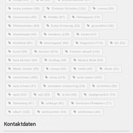
beate prettner
(38)
Christian Scheider
(124)
corona
(69)
Coronavirus
(90)
filmblitz
(87)
filmmagazin
(76)
Filmneuheiten
(64)
Gaby Schaunig
(43)
gesundheit
(36)
Gewinnspiel
(40)
heimkino
(138)
kinder
(47)
Kinofilme
(50)
kinomagazin
(69)
klagenfurt
(776)
kt1
(53)
kunst
(38)
kärnten
(674)
Kärnten aktuell
(144)
land kärnten
(46)
landtag
(49)
Markus Malle
(68)
Martin Gruber
(58)
messe
(40)
mmkk
(45)
Musik
(41)
nachrichten
(280)
news
(126)
peter kaiser
(162)
sara schaar
(47)
sebastian schuschnig
(38)
sicherheit
(36)
sport
(52)
spö
(53)
st.veit
(49)
stadtgespräch
(74)
Streaming
(47)
umfrage
(45)
Unnützes Filmwissen
(77)
villach
(132)
weihnachten
(44)
wörthersee
(44)
Kontaktdaten