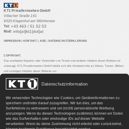
KT1 Privatfernsehen GmbH
Villacher Straße 161
9020 Klagenfurt am Wörthersee
+43 463 / 51 52 53
Tel:
info[at]kt1[dot]at
Mail:
IMPRESSUM
|
KONTAKT
|
AGB
|
DATENSCHUTZERKLÄRUNG
COPYRIGHT:
Das unerlaubte Kopieren oder Verwenden von Texten und anderen Inhalten dieser Website ist
untersagt. KT1 Privatfernsehen GmbH behält sich alle Urheberrechte an Videos, Texten, Bildern
und sonstigen Inhalten dieser Website vor.
Datenschutzinformation
PARTNERLINKS:
Wir verwenden Technologien wie Cookies, um Geräteinformationen zu
speichern und/oder darauf zuzugreifen. Wir tun dies, um das
Surferlebnis zu verbessern und um (nicht) personalisierte Werbung
anzuzeigen. Wenn du diesen Technologien zustimmst, können wir Daten
wie das Surfverhalten oder eindeutige IDs auf dieser Website
verarbeiten. Wenn du deine Zustimmung nicht erteilst oder zurückziehst,