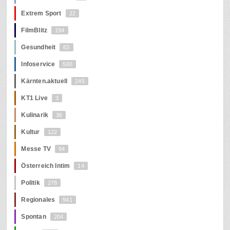
Extrem Sport
22
FilmBlitz
194
Gesundheit
63
Infoservice
560
Kärnten.aktuell
245
KT1 Live
3
Kulinarik
36
Kultur
122
Messe TV
94
Österreich Intim
14
Politik
278
Regionales
941
Spontan
204