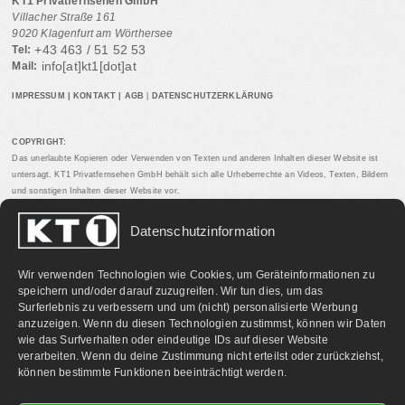
KT1 Privatfernsehen GmbH
Villacher Straße 161
9020 Klagenfurt am Wörthersee
+43 463 / 51 52 53
Tel:
info[at]kt1[dot]at
Mail:
IMPRESSUM
|
KONTAKT
|
AGB
|
DATENSCHUTZERKLÄRUNG
COPYRIGHT:
Das unerlaubte Kopieren oder Verwenden von Texten und anderen Inhalten dieser Website ist
untersagt. KT1 Privatfernsehen GmbH behält sich alle Urheberrechte an Videos, Texten, Bildern
und sonstigen Inhalten dieser Website vor.
Datenschutzinformation
PARTNERLINKS:
Wir verwenden Technologien wie Cookies, um Geräteinformationen zu
speichern und/oder darauf zuzugreifen. Wir tun dies, um das
Surferlebnis zu verbessern und um (nicht) personalisierte Werbung
anzuzeigen. Wenn du diesen Technologien zustimmst, können wir Daten
wie das Surfverhalten oder eindeutige IDs auf dieser Website
verarbeiten. Wenn du deine Zustimmung nicht erteilst oder zurückziehst,
können bestimmte Funktionen beeinträchtigt werden.