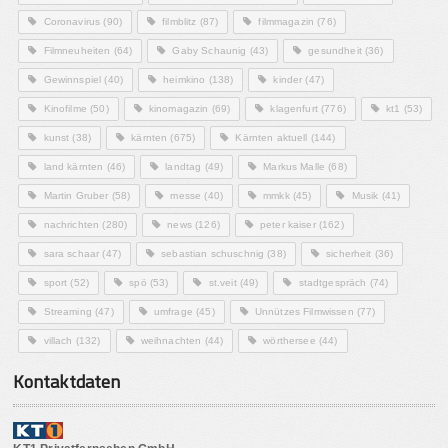
Coronavirus
(90)
filmblitz
(87)
filmmagazin
(76)
Filmneuheiten
(64)
Gaby Schaunig
(43)
gesundheit
(36)
Gewinnspiel
(40)
heimkino
(138)
kinder
(47)
Kinofilme
(50)
kinomagazin
(69)
klagenfurt
(776)
kt1
(53)
kunst
(38)
kärnten
(675)
Kärnten aktuell
(144)
land kärnten
(46)
landtag
(49)
Markus Malle
(68)
Martin Gruber
(58)
messe
(40)
mmkk
(45)
Musik
(41)
nachrichten
(280)
news
(126)
peter kaiser
(162)
sara schaar
(47)
sebastian schuschnig
(38)
sicherheit
(36)
sport
(52)
spö
(53)
st.veit
(49)
stadtgespräch
(74)
Streaming
(47)
umfrage
(45)
Unnützes Filmwissen
(77)
villach
(132)
weihnachten
(44)
wörthersee
(44)
Kontaktdaten