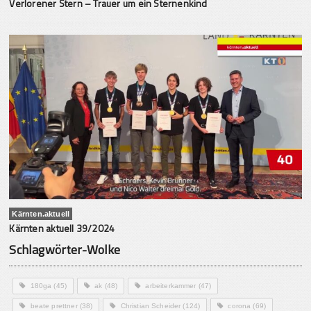
Verlorener Stern – Trauer um ein Sternenkind
Kärnten.aktuell
Kärnten aktuell 39/2024
Schlagwörter-Wolke
180ga
(45)
ak
(48)
arbeiterkammer
(47)
beate prettner
(38)
Christian Scheider
(124)
corona
(69)