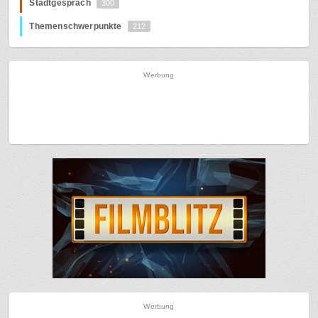
Stadtgespräch
300
Themenschwerpunkte
212
Werbung
Werbung