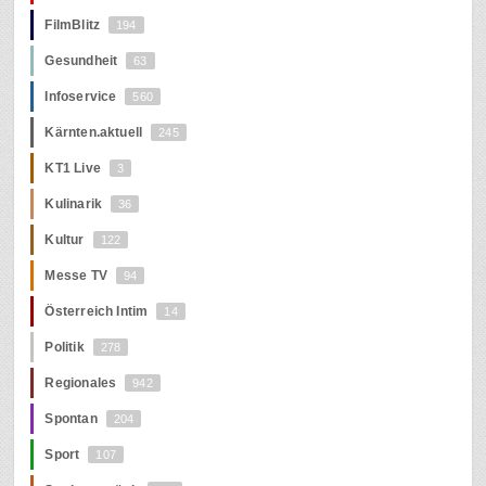
FilmBlitz
194
Gesundheit
63
Infoservice
560
Kärnten.aktuell
245
KT1 Live
3
Kulinarik
36
Kultur
122
Messe TV
94
Österreich Intim
14
Politik
278
Regionales
942
Spontan
204
Sport
107