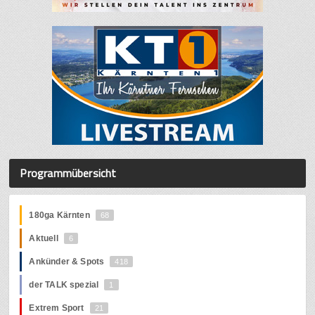
Programmübersicht
180ga Kärnten
68
Aktuell
6
Ankünder & Spots
418
der TALK spezial
1
Extrem Sport
21