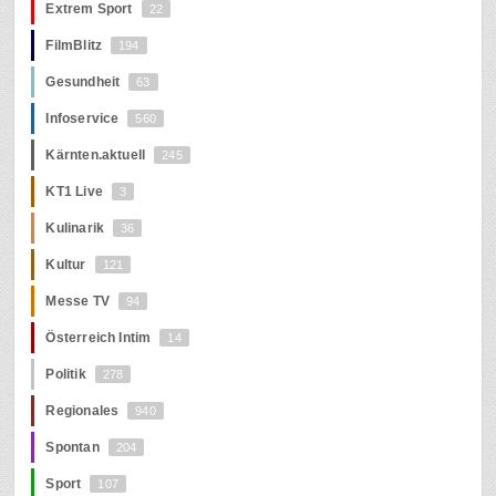
Extrem Sport
22
FilmBlitz
194
Gesundheit
63
Infoservice
560
Kärnten.aktuell
245
KT1 Live
3
Kulinarik
36
Kultur
121
Messe TV
94
Österreich Intim
14
Politik
278
Regionales
940
Spontan
204
Sport
107