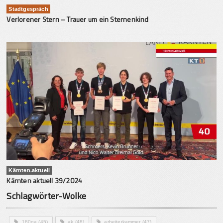
Stadtgespräch
Verlorener Stern – Trauer um ein Sternenkind
Kärnten.aktuell
Kärnten aktuell 39/2024
Schlagwörter-Wolke
180ga
(45)
ak
(48)
arbeiterkammer
(47)