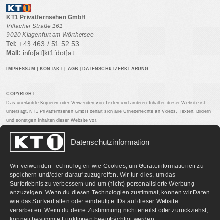
KT1 Privatfernsehen GmbH
Villacher Straße 161
9020 Klagenfurt am Wörthersee
+43 463 / 51 52 53
Tel:
info[at]kt1[dot]at
Mail:
IMPRESSUM
|
KONTAKT
|
AGB
|
DATENSCHUTZERKLÄRUNG
COPYRIGHT:
Das unerlaubte Kopieren oder Verwenden von Texten und anderen Inhalten dieser Website ist
untersagt. KT1 Privatfernsehen GmbH behält sich alle Urheberrechte an Videos, Texten, Bildern
und sonstigen Inhalten dieser Website vor.
Datenschutzinformation
PARTNERLINKS:
Wir verwenden Technologien wie Cookies, um Geräteinformationen zu
speichern und/oder darauf zuzugreifen. Wir tun dies, um das
Surferlebnis zu verbessern und um (nicht) personalisierte Werbung
anzuzeigen. Wenn du diesen Technologien zustimmst, können wir Daten
wie das Surfverhalten oder eindeutige IDs auf dieser Website
verarbeiten. Wenn du deine Zustimmung nicht erteilst oder zurückziehst,
können bestimmte Funktionen beeinträchtigt werden.