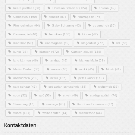
beate prettner
(38)
Christian Scheider
(124)
corona
(69)
Coronavirus
(90)
filmblitz
(87)
filmmagazin
(76)
Filmneuheiten
(64)
Gaby Schaunig
(43)
gesundheit
(36)
Gewinnspiel
(40)
heimkino
(138)
kinder
(47)
Kinofilme
(50)
kinomagazin
(69)
klagenfurt
(776)
kt1
(53)
kunst
(38)
kärnten
(672)
Kärnten aktuell
(144)
land kärnten
(46)
landtag
(49)
Markus Malle
(68)
Martin Gruber
(58)
messe
(40)
mmkk
(45)
Musik
(41)
nachrichten
(280)
news
(126)
peter kaiser
(162)
sara schaar
(47)
sebastian schuschnig
(38)
sicherheit
(36)
sport
(52)
spö
(53)
st.veit
(49)
stadtgespräch
(74)
Streaming
(47)
umfrage
(45)
Unnützes Filmwissen
(77)
villach
(131)
weihnachten
(44)
wörthersee
(44)
Kontaktdaten