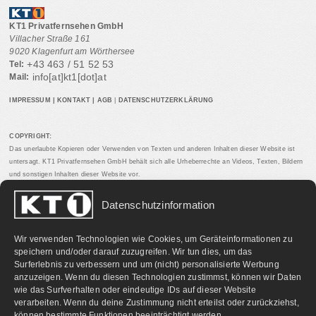
KT1 Privatfernsehen GmbH
Villacher Straße 161
9020 Klagenfurt am Wörthersee
+43 463 / 51 52 53
Tel:
info[at]kt1[dot]at
Mail:
IMPRESSUM
|
KONTAKT
|
AGB
|
DATENSCHUTZERKLÄRUNG
COPYRIGHT:
Das unerlaubte Kopieren oder Verwenden von Texten und anderen Inhalten dieser Website ist
untersagt. KT1 Privatfernsehen GmbH behält sich alle Urheberrechte an Videos, Texten, Bildern
und sonstigen Inhalten dieser Website vor.
Datenschutzinformation
PARTNERLINKS:
Wir verwenden Technologien wie Cookies, um Geräteinformationen zu
speichern und/oder darauf zuzugreifen. Wir tun dies, um das
Surferlebnis zu verbessern und um (nicht) personalisierte Werbung
anzuzeigen. Wenn du diesen Technologien zustimmst, können wir Daten
wie das Surfverhalten oder eindeutige IDs auf dieser Website
verarbeiten. Wenn du deine Zustimmung nicht erteilst oder zurückziehst,
können bestimmte Funktionen beeinträchtigt werden.