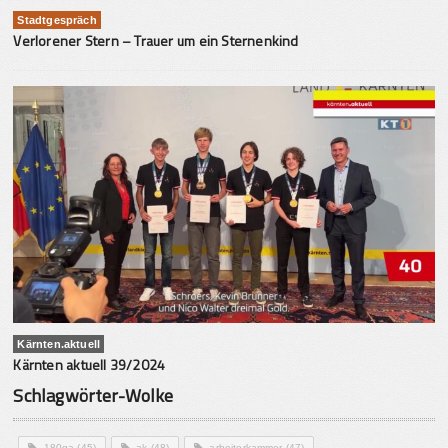
Stadtgespräch
Verlorener Stern – Trauer um ein Sternenkind
Kärnten.aktuell
Kärnten aktuell 39/2024
Schlagwörter-Wolke
180ga
(45)
ak
(48)
arbeiterkammer
(47)