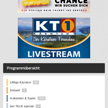
Programmübersicht
180ga Kärnten
68
Aktuell
7
Ankünder & Spots
418
der TALK spezial
1