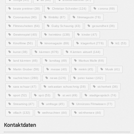
beate prettner
(38)
Christian Scheider
(124)
corona
(69)
Coronavirus
(90)
filmblitz
(87)
filmmagazin
(76)
Filmneuheiten
(64)
Gaby Schaunig
(43)
gesundheit
(36)
Gewinnspiel
(40)
heimkino
(138)
kinder
(47)
Kinofilme
(50)
kinomagazin
(69)
klagenfurt
(776)
kt1
(53)
kunst
(38)
kärnten
(676)
Kärnten aktuell
(144)
land kärnten
(46)
landtag
(49)
Markus Malle
(68)
Martin Gruber
(58)
messe
(40)
mmkk
(45)
Musik
(41)
nachrichten
(280)
news
(126)
peter kaiser
(162)
sara schaar
(47)
sebastian schuschnig
(38)
sicherheit
(36)
sport
(52)
spö
(53)
st.veit
(49)
stadtgespräch
(74)
Streaming
(47)
umfrage
(45)
Unnützes Filmwissen
(77)
villach
(132)
weihnachten
(44)
wörthersee
(44)
Kontaktdaten