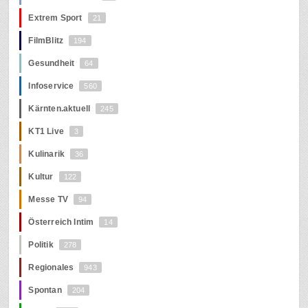
Extrem Sport
21
FilmBlitz
194
Gesundheit
64
Infoservice
560
Kärnten.aktuell
245
KT1 Live
3
Kulinarik
36
Kultur
122
Messe TV
94
Österreich Intim
14
Politik
278
Regionales
943
Spontan
204