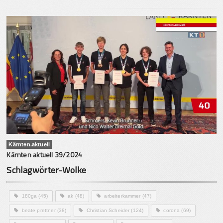
Kärnten.aktuell
Kärnten aktuell 39/2024
Schlagwörter-Wolke
180ga
(45)
ak
(48)
arbeiterkammer
(47)
beate prettner
(38)
Christian Scheider
(124)
corona
(69)