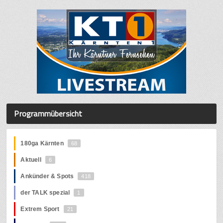
Programmübersicht
180ga Kärnten
68
Aktuell
6
Ankünder & Spots
418
der TALK spezial
1
Extrem Sport
21