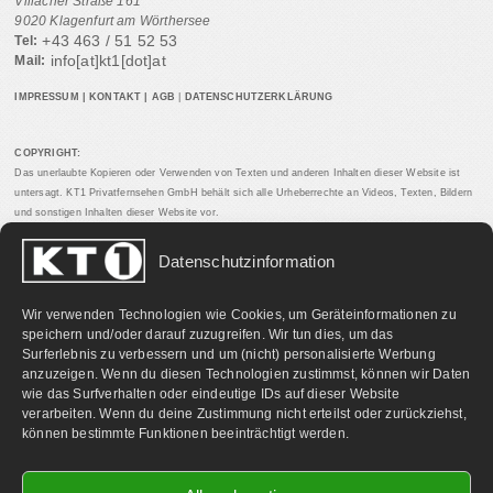
Villacher Straße 161
9020 Klagenfurt am Wörthersee
+43 463 / 51 52 53
Tel:
info[at]kt1[dot]at
Mail:
IMPRESSUM
|
KONTAKT
|
AGB
|
DATENSCHUTZERKLÄRUNG
COPYRIGHT:
Das unerlaubte Kopieren oder Verwenden von Texten und anderen Inhalten dieser Website ist
untersagt. KT1 Privatfernsehen GmbH behält sich alle Urheberrechte an Videos, Texten, Bildern
und sonstigen Inhalten dieser Website vor.
Datenschutzinformation
PARTNERLINKS:
Wir verwenden Technologien wie Cookies, um Geräteinformationen zu
speichern und/oder darauf zuzugreifen. Wir tun dies, um das
Surferlebnis zu verbessern und um (nicht) personalisierte Werbung
anzuzeigen. Wenn du diesen Technologien zustimmst, können wir Daten
wie das Surfverhalten oder eindeutige IDs auf dieser Website
verarbeiten. Wenn du deine Zustimmung nicht erteilst oder zurückziehst,
können bestimmte Funktionen beeinträchtigt werden.