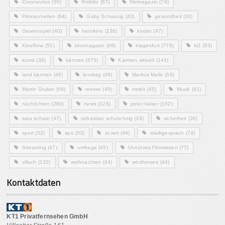
Coronavirus
(90)
filmblitz
(87)
filmmagazin
(76)
Filmneuheiten
(64)
Gaby Schaunig
(43)
gesundheit
(36)
Gewinnspiel
(40)
heimkino
(138)
kinder
(47)
Kinofilme
(50)
kinomagazin
(69)
klagenfurt
(776)
kt1
(53)
kunst
(38)
kärnten
(675)
Kärnten aktuell
(144)
land kärnten
(46)
landtag
(49)
Markus Malle
(68)
Martin Gruber
(58)
messe
(40)
mmkk
(45)
Musik
(41)
nachrichten
(280)
news
(126)
peter kaiser
(162)
sara schaar
(47)
sebastian schuschnig
(38)
sicherheit
(36)
sport
(52)
spö
(53)
st.veit
(49)
stadtgespräch
(74)
Streaming
(47)
umfrage
(45)
Unnützes Filmwissen
(77)
villach
(132)
weihnachten
(44)
wörthersee
(44)
Kontaktdaten
KT1 Privatfernsehen GmbH