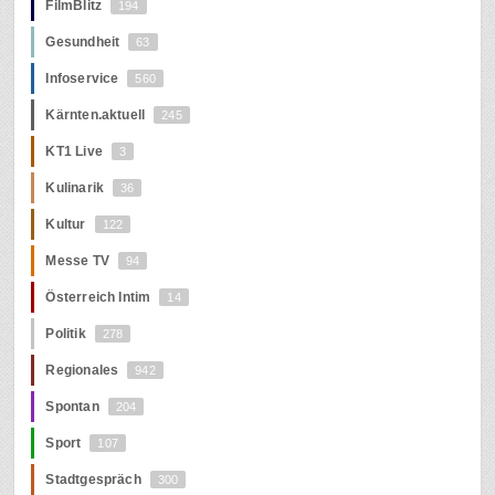
FilmBlitz
194
Gesundheit
63
Infoservice
560
Kärnten.aktuell
245
KT1 Live
3
Kulinarik
36
Kultur
122
Messe TV
94
Österreich Intim
14
Politik
278
Regionales
942
Spontan
204
Sport
107
Stadtgespräch
300