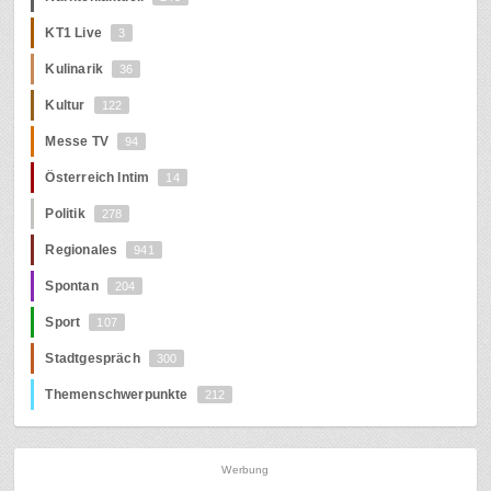
KT1 Live
3
Kulinarik
36
Kultur
122
Messe TV
94
Österreich Intim
14
Politik
278
Regionales
941
Spontan
204
Sport
107
Stadtgespräch
300
Themenschwerpunkte
212
Werbung