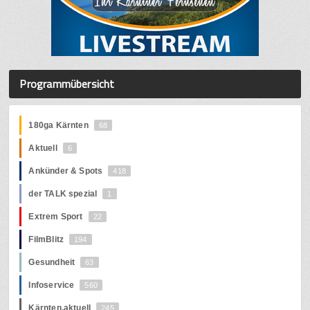
Programmübersicht
180ga Kärnten
68
Aktuell
6
Ankünder & Spots
418
der TALK spezial
1
Extrem Sport
22
FilmBlitz
194
Gesundheit
63
Infoservice
560
Kärnten.aktuell
245