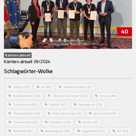
Kärnten.aktuell
Kärnten aktuell 39/2024
Schlagwörter-Wolke
180ga
(45)
ak
(48)
arbeiterkammer
(47)
beate prettner
(38)
Christian Scheider
(124)
corona
(69)
Coronavirus
(90)
filmblitz
(87)
filmmagazin
(76)
Filmneuheiten
(64)
Gaby Schaunig
(43)
gesundheit
(36)
Gewinnspiel
(40)
heimkino
(138)
kinder
(47)
Kinofilme
(50)
kinomagazin
(69)
klagenfurt
(776)
kt1
(53)