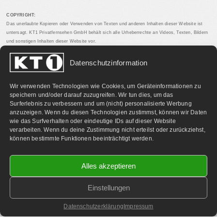
COPYRIGHT:
Das unerlaubte Kopieren oder Verwenden von Texten und anderen Inhalten dieser Website ist
untersagt. KT1 Privatfernsehen GmbH behält sich alle Urheberrechte an Videos, Texten, Bildern
und sonstigen Inhalten dieser Website vor.
Datenschutzinformation
PARTNERLINKS:
Wir verwenden Technologien wie Cookies, um Geräteinformationen zu
speichern und/oder darauf zuzugreifen. Wir tun dies, um das
Surferlebnis zu verbessern und um (nicht) personalisierte Werbung
anzuzeigen. Wenn du diesen Technologien zustimmst, können wir Daten
wie das Surfverhalten oder eindeutige IDs auf dieser Website
verarbeiten. Wenn du deine Zustimmung nicht erteilst oder zurückziehst,
können bestimmte Funktionen beeinträchtigt werden.
Alles akzeptieren
Einstellungen
©
2026 KT1 Privatfernsehen - Alle Rechte vorbehalten.
Homepage & Webbetreuung DF-Media.at
Datenschutzerklärung
Impressum