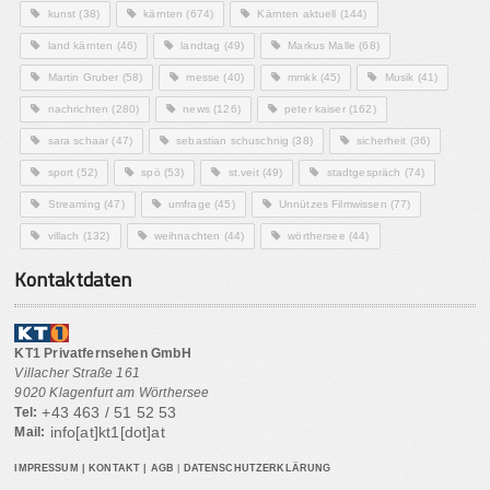
kunst
(38)
kärnten
(674)
Kärnten aktuell
(144)
land kärnten
(46)
landtag
(49)
Markus Malle
(68)
Martin Gruber
(58)
messe
(40)
mmkk
(45)
Musik
(41)
nachrichten
(280)
news
(126)
peter kaiser
(162)
sara schaar
(47)
sebastian schuschnig
(38)
sicherheit
(36)
sport
(52)
spö
(53)
st.veit
(49)
stadtgespräch
(74)
Streaming
(47)
umfrage
(45)
Unnützes Filmwissen
(77)
villach
(132)
weihnachten
(44)
wörthersee
(44)
Kontaktdaten
KT1 Privatfernsehen GmbH
Villacher Straße 161
9020 Klagenfurt am Wörthersee
+43 463 / 51 52 53
Tel:
info[at]kt1[dot]at
Mail:
IMPRESSUM
|
KONTAKT
|
AGB
|
DATENSCHUTZERKLÄRUNG