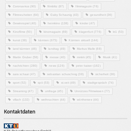
Coronavirus
(90)
filmblitz
(87)
filmmagazin
(76)
Filmneuheiten
(64)
Gaby Schaunig
(43)
gesundheit
(36)
Gewinnspiel
(40)
heimkino
(138)
kinder
(47)
Kinofilme
(50)
kinomagazin
(69)
klagenfurt
(776)
kt1
(53)
kunst
(38)
kärnten
(675)
Kärnten aktuell
(144)
land kärnten
(46)
landtag
(49)
Markus Malle
(68)
Martin Gruber
(58)
messe
(40)
mmkk
(45)
Musik
(41)
nachrichten
(280)
news
(126)
peter kaiser
(162)
sara schaar
(47)
sebastian schuschnig
(38)
sicherheit
(36)
sport
(52)
spö
(53)
st.veit
(49)
stadtgespräch
(74)
Streaming
(47)
umfrage
(45)
Unnützes Filmwissen
(77)
villach
(132)
weihnachten
(44)
wörthersee
(44)
Kontaktdaten