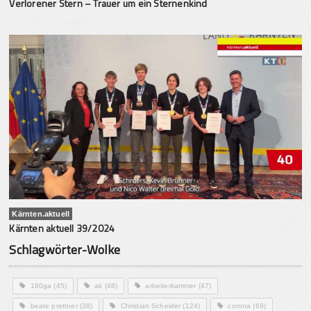
Verlorener Stern – Trauer um ein Sternenkind
Kärnten.aktuell
Kärnten aktuell 39/2024
Schlagwörter-Wolke
180ga
(45)
ak
(48)
arbeiterkammer
(47)
beate prettner
(38)
Christian Scheider
(124)
corona
(69)