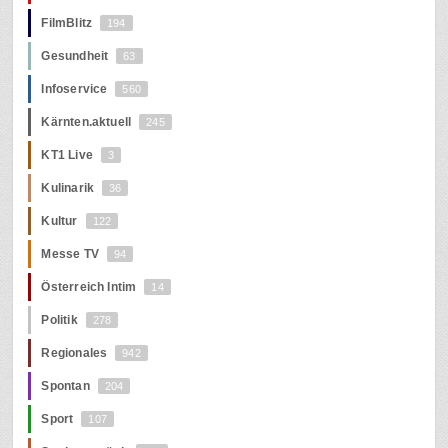
FilmBlitz
194
Gesundheit
63
Infoservice
560
Kärnten.aktuell
245
KT1 Live
3
Kulinarik
36
Kultur
122
Messe TV
94
Österreich Intim
14
Politik
278
Regionales
942
Spontan
204
Sport
107