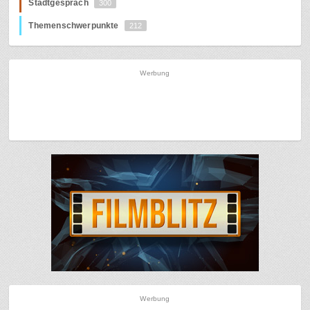
Stadtgespräch
300
Themenschwerpunkte
212
Werbung
Werbung