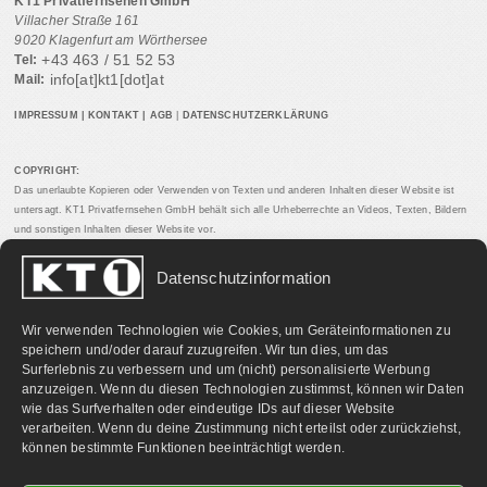
KT1 Privatfernsehen GmbH
Villacher Straße 161
9020 Klagenfurt am Wörthersee
+43 463 / 51 52 53
Tel:
info[at]kt1[dot]at
Mail:
IMPRESSUM
|
KONTAKT
|
AGB
|
DATENSCHUTZERKLÄRUNG
COPYRIGHT:
Das unerlaubte Kopieren oder Verwenden von Texten und anderen Inhalten dieser Website ist
untersagt. KT1 Privatfernsehen GmbH behält sich alle Urheberrechte an Videos, Texten, Bildern
und sonstigen Inhalten dieser Website vor.
Datenschutzinformation
PARTNERLINKS:
Wir verwenden Technologien wie Cookies, um Geräteinformationen zu
speichern und/oder darauf zuzugreifen. Wir tun dies, um das
Surferlebnis zu verbessern und um (nicht) personalisierte Werbung
anzuzeigen. Wenn du diesen Technologien zustimmst, können wir Daten
wie das Surfverhalten oder eindeutige IDs auf dieser Website
verarbeiten. Wenn du deine Zustimmung nicht erteilst oder zurückziehst,
können bestimmte Funktionen beeinträchtigt werden.