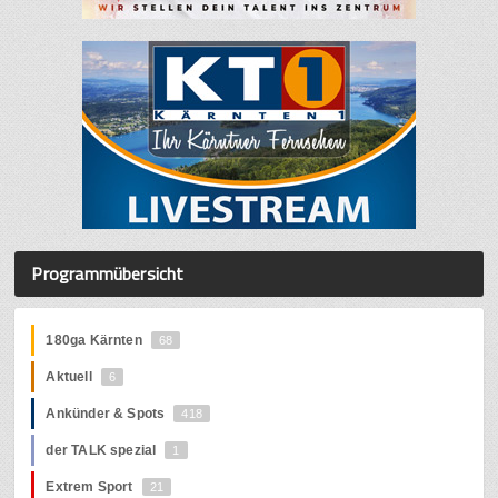
Programmübersicht
180ga Kärnten
68
Aktuell
6
Ankünder & Spots
418
der TALK spezial
1
Extrem Sport
21