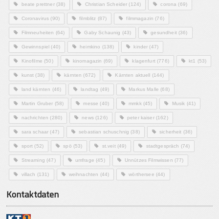
beate prettner
(38)
Christian Scheider
(124)
corona
(69)
Coronavirus
(90)
filmblitz
(87)
filmmagazin
(76)
Filmneuheiten
(64)
Gaby Schaunig
(43)
gesundheit
(36)
Gewinnspiel
(40)
heimkino
(138)
kinder
(47)
Kinofilme
(50)
kinomagazin
(69)
klagenfurt
(776)
kt1
(53)
kunst
(38)
kärnten
(672)
Kärnten aktuell
(144)
land kärnten
(46)
landtag
(49)
Markus Malle
(68)
Martin Gruber
(58)
messe
(40)
mmkk
(45)
Musik
(41)
nachrichten
(280)
news
(126)
peter kaiser
(162)
sara schaar
(47)
sebastian schuschnig
(38)
sicherheit
(36)
sport
(52)
spö
(53)
st.veit
(49)
stadtgespräch
(74)
Streaming
(47)
umfrage
(45)
Unnützes Filmwissen
(77)
villach
(131)
weihnachten
(44)
wörthersee
(44)
Kontaktdaten