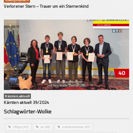
Verlorener Stern – Trauer um ein Sternenkind
Kärnten.aktuell
Kärnten aktuell 39/2024
Schlagwörter-Wolke
180ga
(45)
ak
(48)
arbeiterkammer
(47)