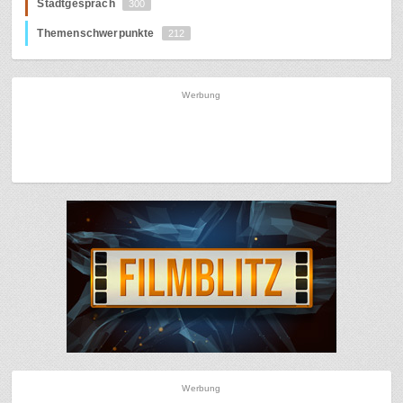
Stadtgespräch
300
Themenschwerpunkte
212
Werbung
Werbung