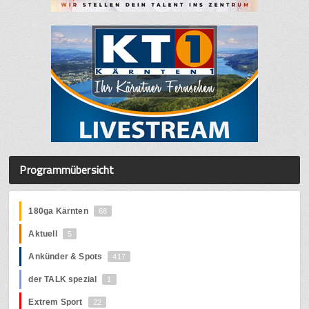
Programmübersicht
180ga Kärnten
68
Aktuell
5
Ankünder & Spots
417
der TALK spezial
1
Extrem Sport
22