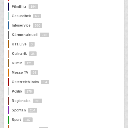
FilmBlitz
194
Gesundheit
63
Infoservice
560
Kärnten.aktuell
245
KT1 Live
3
Kulinarik
36
Kultur
121
Messe TV
94
Österreich Intim
14
Politik
278
Regionales
940
Spontan
204
Sport
107