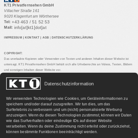
KT1 Privatfernsehen GmbH
Villacher Straße 161
9020 Klagenfurt am Wörthersee
+43 463 / 51 52 53
Tel:
info[at]kt1[dot]at
Mail:
IMPRESSUM
|
KONTAKT
|
AGB
|
DATENSCHUTZERKLÄRUNG
COPYRIGHT:
Das unerlaubte Kopieren oder Verwenden von Texten und anderen Inhalten dieser Website ist
untersagt. KT1 Privatfernsehen GmbH behält sich alle Urheberrechte an Videos, Texten, Bildern
und sonstigen Inhalten dieser Website vor.
Datenschutzinformation
PARTNERLINKS:
Wir verwenden Technologien wie Cookies, um Geräteinformationen zu
speichern und/oder darauf zuzugreifen. Wir tun dies, um das
Surferlebnis zu verbessern und um (nicht) personalisierte Werbung
anzuzeigen. Wenn du diesen Technologien zustimmst, können wir Daten
wie das Surfverhalten oder eindeutige IDs auf dieser Website
verarbeiten. Wenn du deine Zustimmung nicht erteilst oder zurückziehst,
können bestimmte Funktionen beeinträchtigt werden.