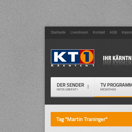
Startseite
Livestream
Kontakt
AGB
Impre
DER SENDER
TV PROGRAM
INFOS ÜBER KT1
MEDIATHEK
Tag "Martin Traninger"