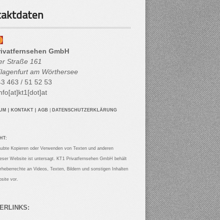
aktdaten
rivatfernsehen GmbH
her Straße 161
lagenfurt am Wörthersee
3 463 / 51 52 53
nfo[at]kt1[dot]at
SUM
|
KONTAKT
|
AGB
|
DATENSCHUTZERKLÄRUNG
HT:
aubte Kopieren oder Verwenden von Texten und anderen
ieser Website ist untersagt. KT1 Privatfernsehen GmbH behält
Urheberrechte an Videos, Texten, Bildern und sonstigen Inhalten
site vor.
ERLINKS: