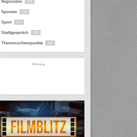
Regionales
941
Spontan
204
Sport
107
Stadtgespräch
300
Themenschwerpunkte
212
Werbung