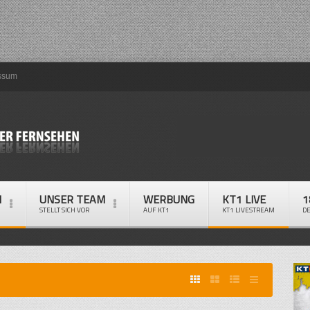
ssum
M
UNSER TEAM
WERBUNG
KT1 LIVE
1
STELLT SICH VOR
AUF KT1
KT1 LIVESTREAM
D