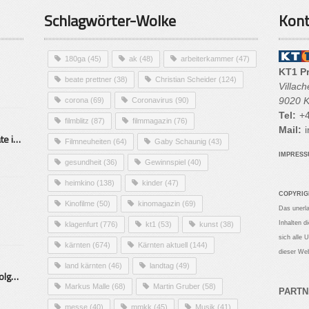
Schlagwörter-Wolke
Kont
180ga
(45)
ak
(48)
arbeiterkammer
(47)
KT1 P
beate prettner
(38)
Christian Scheider
(124)
Villac
9020 K
corona
(69)
Coronavirus
(90)
Tel:
+4
filmblitz
(87)
filmmagazin
(76)
Mail:
i
Alarmierende Selbstmordrate in Kärnten
Filmneuheiten
(64)
Gaby Schaunig
(43)
IMPRES
gesundheit
(36)
Gewinnspiel
(40)
heimkino
(138)
kinder
(47)
COPYRIG
Kinofilme
(50)
kinomagazin
(69)
Das unerl
Inhalten d
klagenfurt
(776)
kt1
(53)
kunst
(38)
sich alle 
kärnten
(674)
Kärnten aktuell
(144)
dieser Web
land kärnten
(46)
landtag
(49)
Mittelstand – Fit fürs Land Folge 9- Konditor
Markus Malle
(68)
Martin Gruber
(58)
PARTN
messe
(40)
mmkk
(45)
Musik
(41)