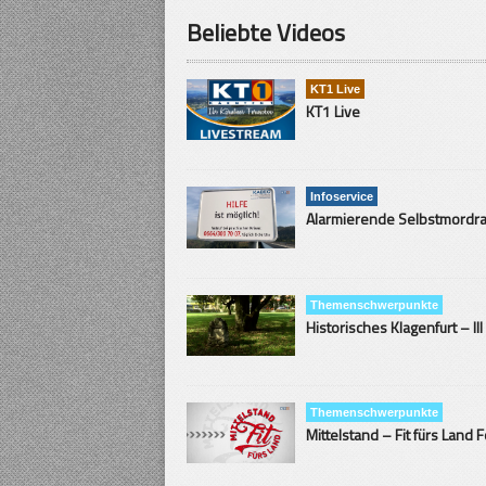
Beliebte Videos
KT1 Live
KT1 Live
Infoservice
Themenschwerpunkte
Historisches Klagenfurt – III
Themenschwerpunkte