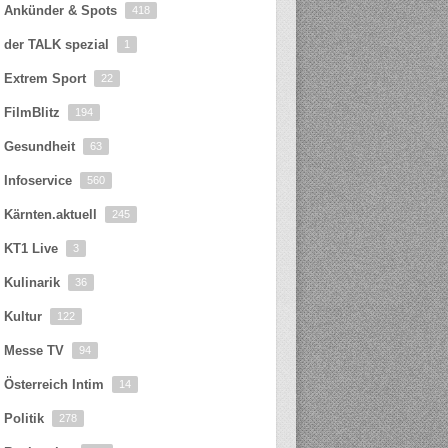
Ankünder & Spots
418
der TALK spezial
1
Extrem Sport
22
FilmBlitz
194
Gesundheit
63
Infoservice
560
Kärnten.aktuell
245
KT1 Live
3
Kulinarik
36
Kultur
122
Messe TV
94
Österreich Intim
14
Politik
278