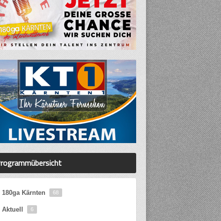
rogrammübersicht
180ga Kärnten
68
Aktuell
6