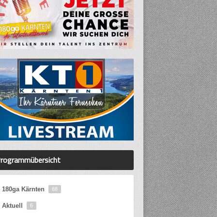
rogrammübersicht
180ga Kärnten
68
Aktuell
6