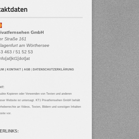
aktdaten
rivatfernsehen GmbH
her Straße 161
lagenfurt am Wörthersee
3 463 / 51 52 53
nfo[at]kt1[dot]at
SUM
|
KONTAKT
|
AGB
|
DATENSCHUTZERKLÄRUNG
HT:
aubte Kopieren oder Verwenden von Texten und anderen
ieser Website ist untersagt. KT1 Privatfernsehen GmbH behält
Urheberrechte an Videos, Texten, Bildern und sonstigen Inhalten
site vor.
ERLINKS: