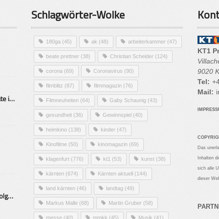
Schlagwörter-Wolke
Kont
180ga
(45)
ak
(48)
arbeiterkammer
(47)
KT1 P
beate prettner
(38)
Christian Scheider
(124)
Villac
9020 K
corona
(69)
Coronavirus
(90)
Tel:
+4
filmblitz
(87)
filmmagazin
(76)
Mail:
i
Alarmierende Selbstmordrate in Kärnten
Filmneuheiten
(64)
Gaby Schaunig
(43)
IMPRES
gesundheit
(36)
Gewinnspiel
(40)
heimkino
(138)
kinder
(47)
COPYRIG
Kinofilme
(50)
kinomagazin
(69)
Das unerl
Inhalten d
klagenfurt
(776)
kt1
(53)
kunst
(38)
sich alle 
kärnten
(674)
Kärnten aktuell
(144)
dieser Web
land kärnten
(46)
landtag
(49)
Mittelstand – Fit fürs Land Folge 9- Konditor
Markus Malle
(68)
Martin Gruber
(58)
PARTN
messe
(40)
mmkk
(45)
Musik
(41)