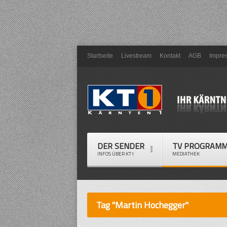
Startseite
Livestream
Kontakt
AGB
Impre
DER SENDER
TV PROGRAM
INFOS ÜBER KT1
MEDIATHEK
Tag "Martin Hochegger"