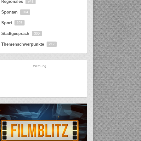
Regionales
941
Spontan
204
Sport
107
Stadtgespräch
300
Themenschwerpunkte
212
Werbung