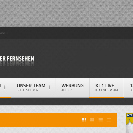
ssum
M
UNSER TEAM
WERBUNG
KT1 LIVE
1
STELLT SICH VOR
AUF KT1
KT1 LIVESTREAM
D