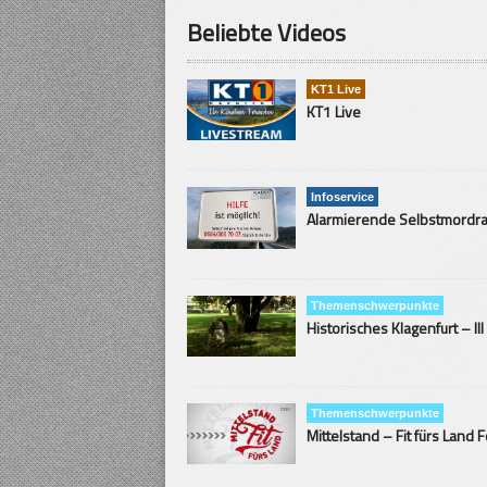
Beliebte Videos
KT1 Live
KT1 Live
Infoservice
Themenschwerpunkte
Historisches Klagenfurt – III
Themenschwerpunkte