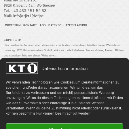
Villacher Straße 161
9020 Klagenfurt am Wörthersee
+43 463 / 51 52 53
Tel:
info[at]kt1[dot]at
Mail:
IMPRESSUM
|
KONTAKT
|
AGB
|
DATENSCHUTZERKLÄRUNG
COPYRIGHT:
Das unerlaubte Kopieren oder Verwenden von Texten und anderen Inhalten dieser Website ist
untersagt. KT1 Privatfernsehen GmbH behält sich alle Urheberrechte an Videos, Texten, Bildern
und sonstigen Inhalten dieser Website vor.
Datenschutzinformation
PARTNERLINKS:
Wir verwenden Technologien wie Cookies, um Geräteinformationen zu
speichern und/oder darauf zuzugreifen. Wir tun dies, um das
Surferlebnis zu verbessern und um (nicht) personalisierte Werbung
anzuzeigen. Wenn du diesen Technologien zustimmst, können wir Daten
wie das Surfverhalten oder eindeutige IDs auf dieser Website
verarbeiten. Wenn du deine Zustimmung nicht erteilst oder zurückziehst,
können bestimmte Funktionen beeinträchtigt werden.