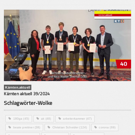
Kärnten.aktuell
Kärnten aktuell 39/2024
Schlagwörter-Wolke
180ga
(45)
ak
(48)
arbeiterkammer
(47)
beate prettner
(38)
Christian Scheider
(124)
corona
(69)