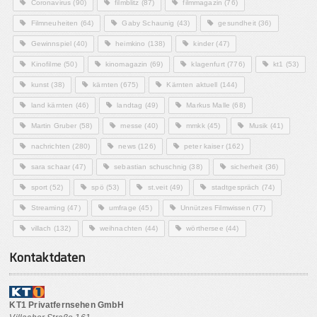
Coronavirus
(90)
filmblitz
(87)
filmmagazin
(76)
Filmneuheiten
(64)
Gaby Schaunig
(43)
gesundheit
(36)
Gewinnspiel
(40)
heimkino
(138)
kinder
(47)
Kinofilme
(50)
kinomagazin
(69)
klagenfurt
(776)
kt1
(53)
kunst
(38)
kärnten
(675)
Kärnten aktuell
(144)
land kärnten
(46)
landtag
(49)
Markus Malle
(68)
Martin Gruber
(58)
messe
(40)
mmkk
(45)
Musik
(41)
nachrichten
(280)
news
(126)
peter kaiser
(162)
sara schaar
(47)
sebastian schuschnig
(38)
sicherheit
(36)
sport
(52)
spö
(53)
st.veit
(49)
stadtgespräch
(74)
Streaming
(47)
umfrage
(45)
Unnützes Filmwissen
(77)
villach
(132)
weihnachten
(44)
wörthersee
(44)
Kontaktdaten
KT1 Privatfernsehen GmbH