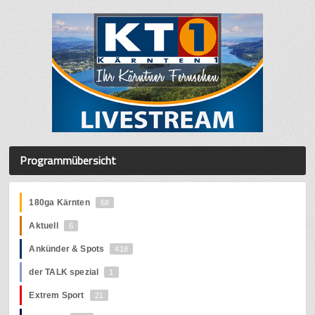
Programmübersicht
180ga Kärnten
68
Aktuell
6
Ankünder & Spots
418
der TALK spezial
1
Extrem Sport
21