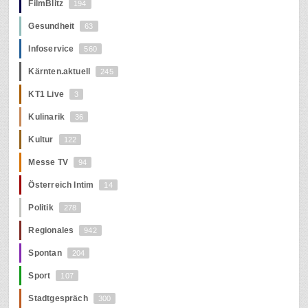
FilmBlitz
194
Gesundheit
63
Infoservice
560
Kärnten.aktuell
245
KT1 Live
3
Kulinarik
36
Kultur
122
Messe TV
94
Österreich Intim
14
Politik
278
Regionales
942
Spontan
204
Sport
107
Stadtgespräch
300