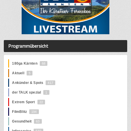
Programmübersicht
180ga Kärnten
68
Aktuell
5
Ankünder & Spots
417
der TALK spezial
1
Extrem Sport
22
FilmBlitz
194
Gesundheit
63
Infoservice
560