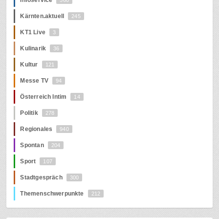
Kärnten.aktuell
245
KT1 Live
3
Kulinarik
36
Kultur
121
Messe TV
94
Österreich Intim
14
Politik
278
Regionales
940
Spontan
204
Sport
107
Stadtgespräch
300
Themenschwerpunkte
212