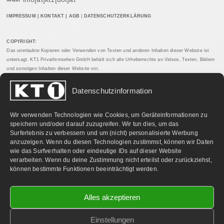
IMPRESSUM
|
KONTAKT
|
AGB
|
DATENSCHUTZERKLÄRUNG
COPYRIGHT:
Das unerlaubte Kopieren oder Verwenden von Texten und anderen Inhalten dieser Website ist
untersagt. KT1 Privatfernsehen GmbH behält sich alle Urheberrechte an Videos, Texten, Bildern
und sonstigen Inhalten dieser Website vor.
Datenschutzinformation
PARTNERLINKS:
Wir verwenden Technologien wie Cookies, um Geräteinformationen zu
speichern und/oder darauf zuzugreifen. Wir tun dies, um das
Surferlebnis zu verbessern und um (nicht) personalisierte Werbung
anzuzeigen. Wenn du diesen Technologien zustimmst, können wir Daten
wie das Surfverhalten oder eindeutige IDs auf dieser Website
verarbeiten. Wenn du deine Zustimmung nicht erteilst oder zurückziehst,
können bestimmte Funktionen beeinträchtigt werden.
Alles akzeptieren
Einstellungen