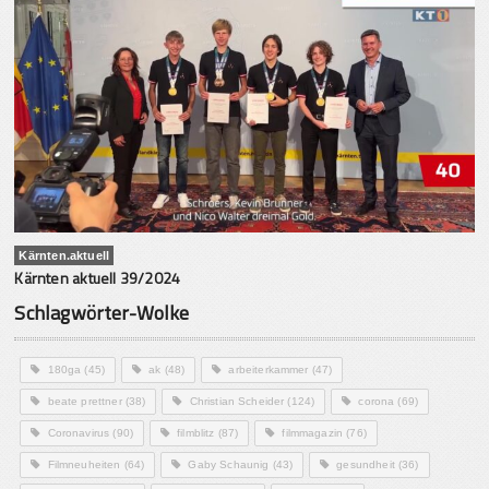
Kärnten.aktuell
Kärnten aktuell 39/2024
Schlagwörter-Wolke
180ga
(45)
ak
(48)
arbeiterkammer
(47)
beate prettner
(38)
Christian Scheider
(124)
corona
(69)
Coronavirus
(90)
filmblitz
(87)
filmmagazin
(76)
Filmneuheiten
(64)
Gaby Schaunig
(43)
gesundheit
(36)