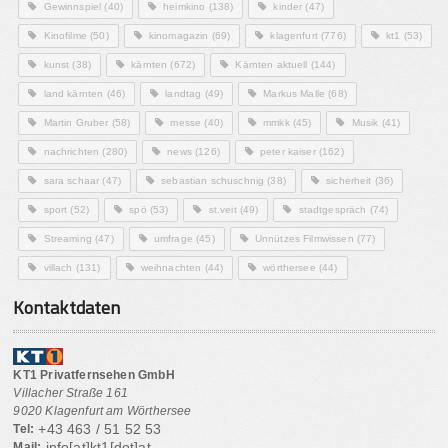
Gewinnspiel
(40)
heimkino
(138)
kinder
(47)
Kinofilme
(50)
kinomagazin
(69)
klagenfurt
(776)
kt1
(53)
kunst
(38)
kärnten
(672)
Kärnten aktuell
(144)
land kärnten
(46)
landtag
(49)
Markus Malle
(68)
Martin Gruber
(58)
messe
(40)
mmkk
(45)
Musik
(41)
nachrichten
(280)
news
(126)
peter kaiser
(162)
sara schaar
(47)
sebastian schuschnig
(38)
sicherheit
(36)
sport
(52)
spö
(53)
st.veit
(49)
stadtgespräch
(74)
Streaming
(47)
umfrage
(45)
Unnützes Filmwissen
(77)
villach
(131)
weihnachten
(44)
wörthersee
(44)
Kontaktdaten
KT1 Privatfernsehen GmbH
Villacher Straße 161
9020 Klagenfurt am Wörthersee
+43 463 / 51 52 53
Tel:
info[at]kt1[dot]at
Mail: