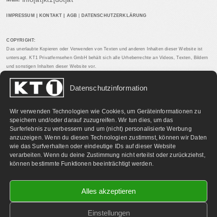
IMPRESSUM
|
KONTAKT
|
AGB
|
DATENSCHUTZERKLÄRUNG
COPYRIGHT:
Das unerlaubte Kopieren oder Verwenden von Texten und anderen Inhalten dieser Website ist
untersagt. KT1 Privatfernsehen GmbH behält sich alle Urheberrechte an Videos, Texten, Bildern
und sonstigen Inhalten dieser Website vor.
Datenschutzinformation
PARTNERLINKS:
Wir verwenden Technologien wie Cookies, um Geräteinformationen zu
speichern und/oder darauf zuzugreifen. Wir tun dies, um das
Surferlebnis zu verbessern und um (nicht) personalisierte Werbung
anzuzeigen. Wenn du diesen Technologien zustimmst, können wir Daten
wie das Surfverhalten oder eindeutige IDs auf dieser Website
verarbeiten. Wenn du deine Zustimmung nicht erteilst oder zurückziehst,
können bestimmte Funktionen beeinträchtigt werden.
Alles akzeptieren
Einstellungen