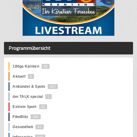
Programmübersicht
180ga Kärnten
68
Aktuell
5
Ankünder & Spots
417
der TALK spezial
1
Extrem Sport
22
FilmBlitz
194
Gesundheit
63
Infoservice
560