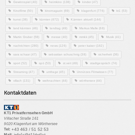
Gewinnspiel
(40)
heimkino
(138)
kinder
(47)
Kinofilme
(50)
kinomagazin
(69)
klagenfurt
(776)
kt1
(53)
kunst
(38)
kärnten
(672)
Kärnten aktuell
(144)
land kärnten
(46)
landtag
(49)
Markus Malle
(68)
Martin Gruber
(58)
messe
(40)
mmkk
(45)
Musik
(41)
nachrichten
(280)
news
(126)
peter kaiser
(162)
sara schaar
(47)
sebastian schuschnig
(38)
sicherheit
(36)
sport
(52)
spö
(53)
st.veit
(49)
stadtgespräch
(74)
Streaming
(47)
umfrage
(45)
Unnützes Filmwissen
(77)
villach
(131)
weihnachten
(44)
wörthersee
(44)
Kontaktdaten
KT1 Privatfernsehen GmbH
Villacher Straße 161
9020 Klagenfurt am Wörthersee
+43 463 / 51 52 53
Tel:
info[at]kt1[dot]at
Mail: