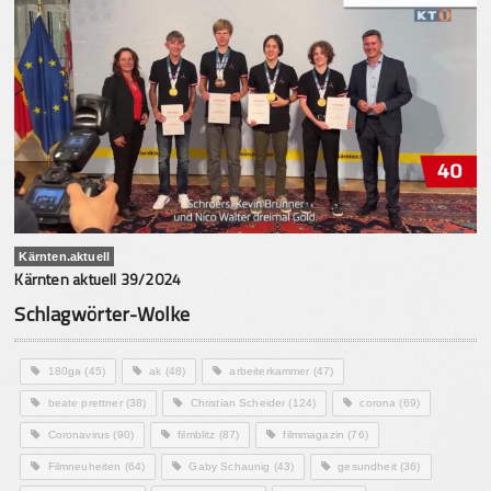
Kärnten.aktuell
Kärnten aktuell 39/2024
Schlagwörter-Wolke
180ga
(45)
ak
(48)
arbeiterkammer
(47)
beate prettner
(38)
Christian Scheider
(124)
corona
(69)
Coronavirus
(90)
filmblitz
(87)
filmmagazin
(76)
Filmneuheiten
(64)
Gaby Schaunig
(43)
gesundheit
(36)