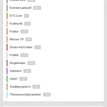
Kärnten.aktuell
245
KT1 Live
3
Kulinarik
36
Kultur
121
Messe TV
94
Österreich Intim
14
Politik
278
Regionales
940
Spontan
204
Sport
107
Stadtgespräch
300
Themenschwerpunkte
212