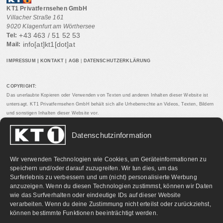
KT1 Privatfernsehen GmbH
Villacher Straße 161
9020 Klagenfurt am Wörthersee
+43 463 / 51 52 53
Tel:
info[at]kt1[dot]at
Mail:
IMPRESSUM
|
KONTAKT
|
AGB
|
DATENSCHUTZERKLÄRUNG
COPYRIGHT:
Das unerlaubte Kopieren oder Verwenden von Texten und anderen Inhalten dieser Website ist
untersagt. KT1 Privatfernsehen GmbH behält sich alle Urheberrechte an Videos, Texten, Bildern
und sonstigen Inhalten dieser Website vor.
Datenschutzinformation
PARTNERLINKS:
Wir verwenden Technologien wie Cookies, um Geräteinformationen zu
speichern und/oder darauf zuzugreifen. Wir tun dies, um das
Surferlebnis zu verbessern und um (nicht) personalisierte Werbung
anzuzeigen. Wenn du diesen Technologien zustimmst, können wir Daten
wie das Surfverhalten oder eindeutige IDs auf dieser Website
verarbeiten. Wenn du deine Zustimmung nicht erteilst oder zurückziehst,
können bestimmte Funktionen beeinträchtigt werden.