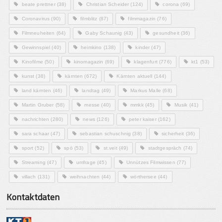
beate prettner
(38)
Christian Scheider
(124)
corona
(69)
Coronavirus
(90)
filmblitz
(87)
filmmagazin
(76)
Filmneuheiten
(64)
Gaby Schaunig
(43)
gesundheit
(36)
Gewinnspiel
(40)
heimkino
(138)
kinder
(47)
Kinofilme
(50)
kinomagazin
(69)
klagenfurt
(776)
kt1
(53)
kunst
(38)
kärnten
(672)
Kärnten aktuell
(144)
land kärnten
(46)
landtag
(49)
Markus Malle
(68)
Martin Gruber
(58)
messe
(40)
mmkk
(45)
Musik
(41)
nachrichten
(280)
news
(126)
peter kaiser
(162)
sara schaar
(47)
sebastian schuschnig
(38)
sicherheit
(36)
sport
(52)
spö
(53)
st.veit
(49)
stadtgespräch
(74)
Streaming
(47)
umfrage
(45)
Unnützes Filmwissen
(77)
villach
(131)
weihnachten
(44)
wörthersee
(44)
Kontaktdaten