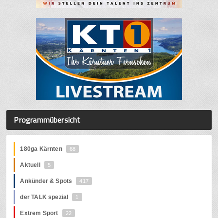
Programmübersicht
180ga Kärnten
68
Aktuell
5
Ankünder & Spots
417
der TALK spezial
1
Extrem Sport
22