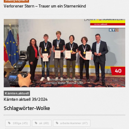
Verlorener Stern – Trauer um ein Sternenkind
Kärnten.aktuell
Kärnten aktuell 39/2024
Schlagwörter-Wolke
180ga
(45)
ak
(48)
arbeiterkammer
(47)