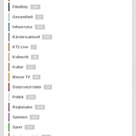
FilmBlitz
194
Gesundheit
63
Infoservice
560
Kärnten.aktuell
245
KT1 Live
3
Kulinarik
36
Kultur
121
Messe TV
94
Österreich Intim
14
Politik
278
Regionales
940
Spontan
204
Sport
107