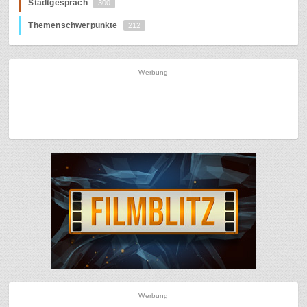
Stadtgespräch
300
Themenschwerpunkte
212
Werbung
Werbung