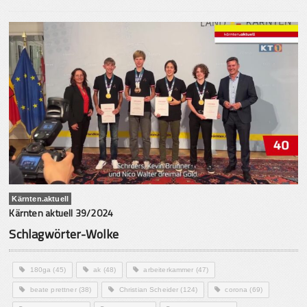
Kärnten.aktuell
Kärnten aktuell 39/2024
Schlagwörter-Wolke
180ga
(45)
ak
(48)
arbeiterkammer
(47)
beate prettner
(38)
Christian Scheider
(124)
corona
(69)