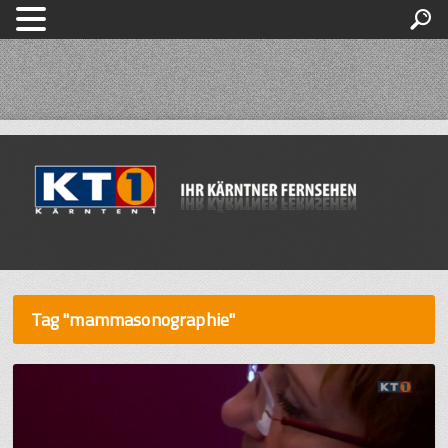
Tag "mammasonographie"