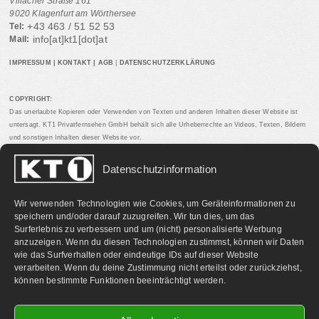
Villacher Straße 161
9020 Klagenfurt am Wörthersee
+43 463 / 51 52 53
Tel:
info[at]kt1[dot]at
Mail:
IMPRESSUM
|
KONTAKT
|
AGB
|
DATENSCHUTZERKLÄRUNG
COPYRIGHT:
Das unerlaubte Kopieren oder Verwenden von Texten und anderen Inhalten dieser Website ist
untersagt. KT1 Privatfernsehen GmbH behält sich alle Urheberrechte an Videos, Texten, Bildern
und sonstigen Inhalten dieser Website vor.
Datenschutzinformation
PARTNERLINKS:
Wir verwenden Technologien wie Cookies, um Geräteinformationen zu
speichern und/oder darauf zuzugreifen. Wir tun dies, um das
Surferlebnis zu verbessern und um (nicht) personalisierte Werbung
anzuzeigen. Wenn du diesen Technologien zustimmst, können wir Daten
wie das Surfverhalten oder eindeutige IDs auf dieser Website
verarbeiten. Wenn du deine Zustimmung nicht erteilst oder zurückziehst,
können bestimmte Funktionen beeinträchtigt werden.