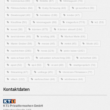
Coronavirus
(90)
filmblitz
(87)
filmmagazin
(76)
Filmneuheiten
(64)
Gaby Schaunig
(43)
gesundheit
(36)
Gewinnspiel
(40)
heimkino
(138)
kinder
(47)
Kinofilme
(50)
kinomagazin
(69)
klagenfurt
(776)
kt1
(53)
kunst
(38)
kärnten
(675)
Kärnten aktuell
(144)
land kärnten
(46)
landtag
(49)
Markus Malle
(68)
Martin Gruber
(58)
messe
(40)
mmkk
(45)
Musik
(41)
nachrichten
(280)
news
(126)
peter kaiser
(162)
sara schaar
(47)
sebastian schuschnig
(38)
sicherheit
(36)
sport
(52)
spö
(53)
st.veit
(49)
stadtgespräch
(74)
Streaming
(47)
umfrage
(45)
Unnützes Filmwissen
(77)
villach
(132)
weihnachten
(44)
wörthersee
(44)
Kontaktdaten
KT1 Privatfernsehen GmbH