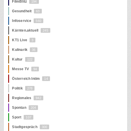
FilmBlitz
194
Gesundheit
63
Infoservice
560
Kärnten.aktuell
245
KT1 Live
3
Kulinarik
36
Kultur
122
Messe TV
94
Österreich Intim
14
Politik
278
Regionales
942
Spontan
204
Sport
107
Stadtgespräch
300