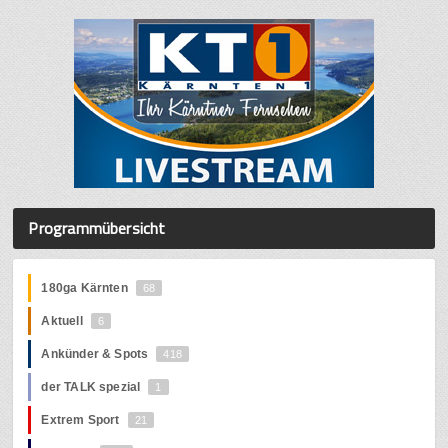
Programmübersicht
180ga Kärnten
68
Aktuell
6
Ankünder & Spots
418
der TALK spezial
1
Extrem Sport
21