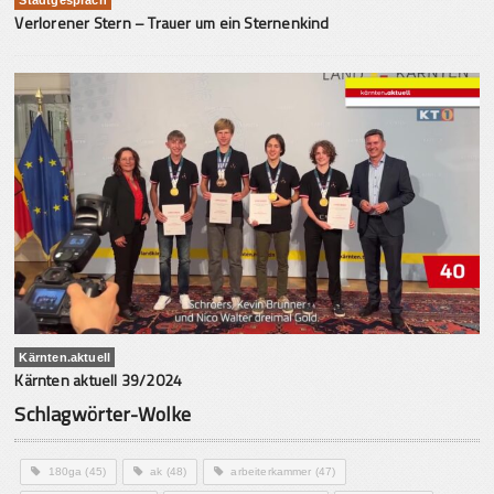
Verlorener Stern – Trauer um ein Sternenkind
Kärnten.aktuell
Kärnten aktuell 39/2024
Schlagwörter-Wolke
180ga
(45)
ak
(48)
arbeiterkammer
(47)