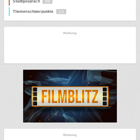
Stadtgespräch
300
Themenschwerpunkte
212
Werbung
Werbung