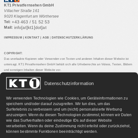
KT1 Privatfernsehen GmbH
Villacher Straße 161
9020 Klagenfurt am Wörthersee
+43 463 / 51 52 53
Tel:
info[at]kt1[dot]at
Mail:
IMPRESSUM
|
KONTAKT
|
AGB
|
DATENSCHUTZERKLÄRUNG
COPYRIGHT:
Das unerlaubte Kopieren oder Verwenden von Texten und anderen Inhalten dieser Website ist
untersagt. KT1 Privatfernsehen GmbH behält sich alle Urheberrechte an Videos, Texten, Bildern
und sonstigen Inhalten dieser Website vor.
Datenschutzinformation
PARTNERLINKS:
Wir verwenden Technologien wie Cookies, um Geräteinformationen zu
speichern und/oder darauf zuzugreifen. Wir tun dies, um das
Surferlebnis zu verbessern und um (nicht) personalisierte Werbung
anzuzeigen. Wenn du diesen Technologien zustimmst, können wir Daten
wie das Surfverhalten oder eindeutige IDs auf dieser Website
verarbeiten. Wenn du deine Zustimmung nicht erteilst oder zurückziehst,
können bestimmte Funktionen beeinträchtigt werden.