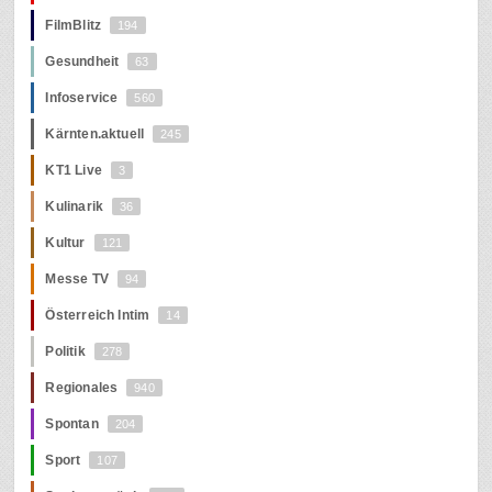
FilmBlitz
194
Gesundheit
63
Infoservice
560
Kärnten.aktuell
245
KT1 Live
3
Kulinarik
36
Kultur
121
Messe TV
94
Österreich Intim
14
Politik
278
Regionales
940
Spontan
204
Sport
107