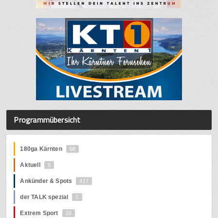
Programmübersicht
180ga Kärnten
68
Aktuell
5
Ankünder & Spots
417
der TALK spezial
1
Extrem Sport
22