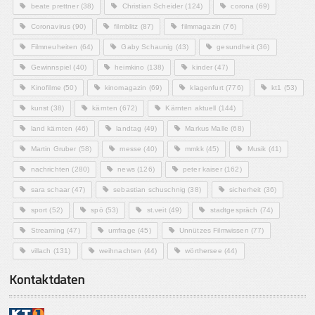
beate prettner
(38)
Christian Scheider
(124)
corona
(69)
Coronavirus
(90)
filmblitz
(87)
filmmagazin
(76)
Filmneuheiten
(64)
Gaby Schaunig
(43)
gesundheit
(36)
Gewinnspiel
(40)
heimkino
(138)
kinder
(47)
Kinofilme
(50)
kinomagazin
(69)
klagenfurt
(776)
kt1
(53)
kunst
(38)
kärnten
(672)
Kärnten aktuell
(144)
land kärnten
(46)
landtag
(49)
Markus Malle
(68)
Martin Gruber
(58)
messe
(40)
mmkk
(45)
Musik
(41)
nachrichten
(280)
news
(126)
peter kaiser
(162)
sara schaar
(47)
sebastian schuschnig
(38)
sicherheit
(36)
sport
(52)
spö
(53)
st.veit
(49)
stadtgespräch
(74)
Streaming
(47)
umfrage
(45)
Unnützes Filmwissen
(77)
villach
(131)
weihnachten
(44)
wörthersee
(44)
Kontaktdaten