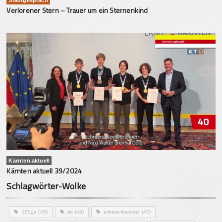
Verlorener Stern – Trauer um ein Sternenkind
Kärnten.aktuell
Kärnten aktuell 39/2024
Schlagwörter-Wolke
180ga
(45)
ak
(48)
arbeiterkammer
(47)