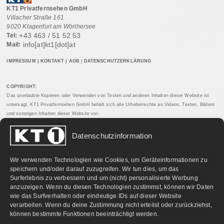
KT1 Privatfernsehen GmbH
Villacher Straße 161
9020 Klagenfurt am Wörthersee
+43 463 / 51 52 53
Tel:
info[at]kt1[dot]at
Mail:
IMPRESSUM
|
KONTAKT
|
AGB
|
DATENSCHUTZERKLÄRUNG
COPYRIGHT:
Das unerlaubte Kopieren oder Verwenden von Texten und anderen Inhalten dieser Website ist
untersagt. KT1 Privatfernsehen GmbH behält sich alle Urheberrechte an Videos, Texten, Bildern
und sonstigen Inhalten dieser Website vor.
Datenschutzinformation
PARTNERLINKS:
Wir verwenden Technologien wie Cookies, um Geräteinformationen zu
speichern und/oder darauf zuzugreifen. Wir tun dies, um das
Surferlebnis zu verbessern und um (nicht) personalisierte Werbung
anzuzeigen. Wenn du diesen Technologien zustimmst, können wir Daten
wie das Surfverhalten oder eindeutige IDs auf dieser Website
verarbeiten. Wenn du deine Zustimmung nicht erteilst oder zurückziehst,
können bestimmte Funktionen beeinträchtigt werden.