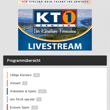
Programmübersicht
180ga Kärnten
68
Aktuell
5
Ankünder & Spots
417
der TALK spezial
1
Extrem Sport
22