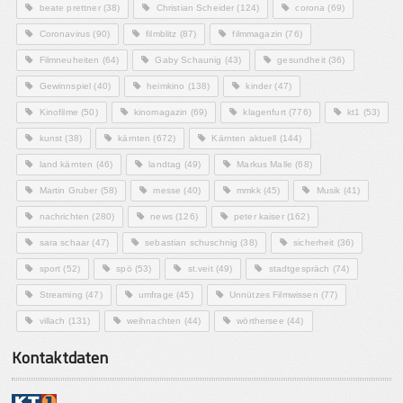
beate prettner
(38)
Christian Scheider
(124)
corona
(69)
Coronavirus
(90)
filmblitz
(87)
filmmagazin
(76)
Filmneuheiten
(64)
Gaby Schaunig
(43)
gesundheit
(36)
Gewinnspiel
(40)
heimkino
(138)
kinder
(47)
Kinofilme
(50)
kinomagazin
(69)
klagenfurt
(776)
kt1
(53)
kunst
(38)
kärnten
(672)
Kärnten aktuell
(144)
land kärnten
(46)
landtag
(49)
Markus Malle
(68)
Martin Gruber
(58)
messe
(40)
mmkk
(45)
Musik
(41)
nachrichten
(280)
news
(126)
peter kaiser
(162)
sara schaar
(47)
sebastian schuschnig
(38)
sicherheit
(36)
sport
(52)
spö
(53)
st.veit
(49)
stadtgespräch
(74)
Streaming
(47)
umfrage
(45)
Unnützes Filmwissen
(77)
villach
(131)
weihnachten
(44)
wörthersee
(44)
Kontaktdaten