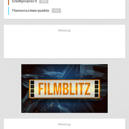
Stadtgespräch
300
Themenschwerpunkte
212
Werbung
Werbung