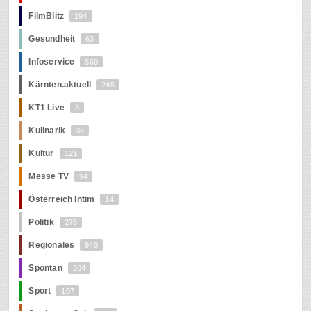
FilmBlitz
194
Gesundheit
63
Infoservice
560
Kärnten.aktuell
245
KT1 Live
3
Kulinarik
36
Kultur
121
Messe TV
94
Österreich Intim
14
Politik
278
Regionales
940
Spontan
204
Sport
107