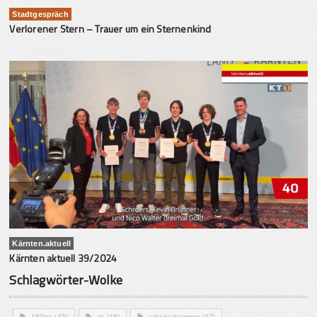
Stadtgespräch
Verlorener Stern – Trauer um ein Sternenkind
Kärnten.aktuell
Kärnten aktuell 39/2024
Schlagwörter-Wolke
180ga
(45)
ak
(48)
arbeiterkammer
(47)