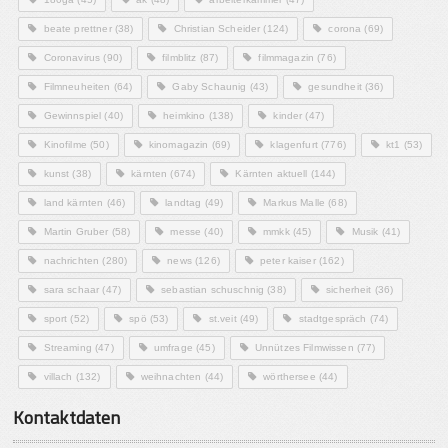
beate prettner
(38)
Christian Scheider
(124)
corona
(69)
Coronavirus
(90)
filmblitz
(87)
filmmagazin
(76)
Filmneuheiten
(64)
Gaby Schaunig
(43)
gesundheit
(36)
Gewinnspiel
(40)
heimkino
(138)
kinder
(47)
Kinofilme
(50)
kinomagazin
(69)
klagenfurt
(776)
kt1
(53)
kunst
(38)
kärnten
(674)
Kärnten aktuell
(144)
land kärnten
(46)
landtag
(49)
Markus Malle
(68)
Martin Gruber
(58)
messe
(40)
mmkk
(45)
Musik
(41)
nachrichten
(280)
news
(126)
peter kaiser
(162)
sara schaar
(47)
sebastian schuschnig
(38)
sicherheit
(36)
sport
(52)
spö
(53)
st.veit
(49)
stadtgespräch
(74)
Streaming
(47)
umfrage
(45)
Unnützes Filmwissen
(77)
villach
(132)
weihnachten
(44)
wörthersee
(44)
Kontaktdaten