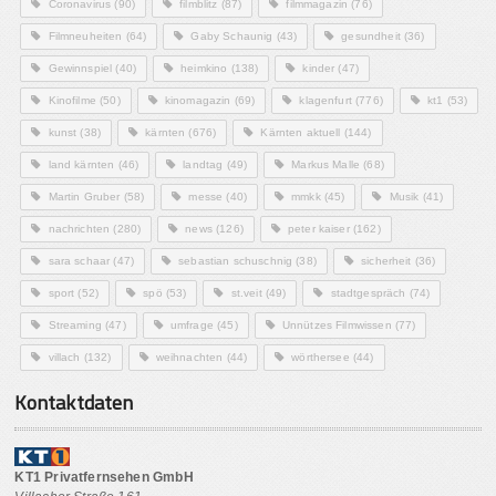
Coronavirus
(90)
filmblitz
(87)
filmmagazin
(76)
Filmneuheiten
(64)
Gaby Schaunig
(43)
gesundheit
(36)
Gewinnspiel
(40)
heimkino
(138)
kinder
(47)
Kinofilme
(50)
kinomagazin
(69)
klagenfurt
(776)
kt1
(53)
kunst
(38)
kärnten
(676)
Kärnten aktuell
(144)
land kärnten
(46)
landtag
(49)
Markus Malle
(68)
Martin Gruber
(58)
messe
(40)
mmkk
(45)
Musik
(41)
nachrichten
(280)
news
(126)
peter kaiser
(162)
sara schaar
(47)
sebastian schuschnig
(38)
sicherheit
(36)
sport
(52)
spö
(53)
st.veit
(49)
stadtgespräch
(74)
Streaming
(47)
umfrage
(45)
Unnützes Filmwissen
(77)
villach
(132)
weihnachten
(44)
wörthersee
(44)
Kontaktdaten
KT1 Privatfernsehen GmbH