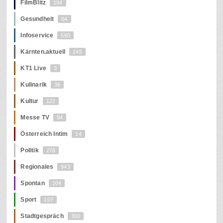
FilmBlitz
194
Gesundheit
64
Infoservice
560
Kärnten.aktuell
245
KT1 Live
3
Kulinarik
36
Kultur
122
Messe TV
94
Österreich Intim
14
Politik
278
Regionales
943
Spontan
204
Sport
107
Stadtgespräch
300