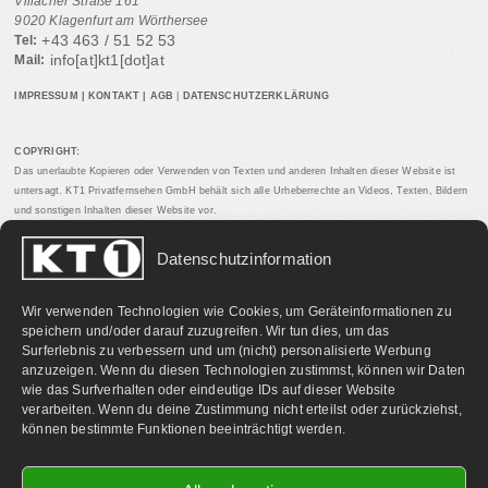
Villacher Straße 161
9020 Klagenfurt am Wörthersee
+43 463 / 51 52 53
Tel:
info[at]kt1[dot]at
Mail:
IMPRESSUM
|
KONTAKT
|
AGB
|
DATENSCHUTZERKLÄRUNG
COPYRIGHT:
Das unerlaubte Kopieren oder Verwenden von Texten und anderen Inhalten dieser Website ist
untersagt. KT1 Privatfernsehen GmbH behält sich alle Urheberrechte an Videos, Texten, Bildern
und sonstigen Inhalten dieser Website vor.
Datenschutzinformation
PARTNERLINKS:
Wir verwenden Technologien wie Cookies, um Geräteinformationen zu
speichern und/oder darauf zuzugreifen. Wir tun dies, um das
Surferlebnis zu verbessern und um (nicht) personalisierte Werbung
anzuzeigen. Wenn du diesen Technologien zustimmst, können wir Daten
wie das Surfverhalten oder eindeutige IDs auf dieser Website
verarbeiten. Wenn du deine Zustimmung nicht erteilst oder zurückziehst,
können bestimmte Funktionen beeinträchtigt werden.