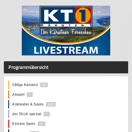
Programmübersicht
180ga Kärnten
68
Aktuell
7
Ankünder & Spots
418
der TALK spezial
1
Extrem Sport
21