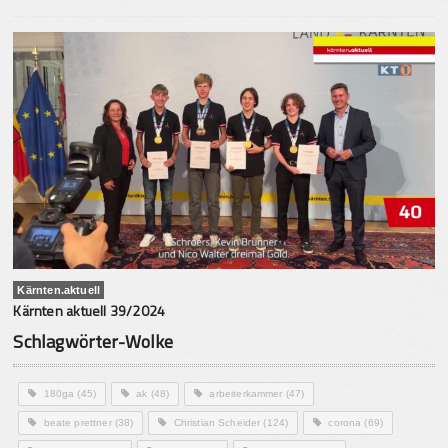
Kärnten.aktuell
Kärnten aktuell 39/2024
Schlagwörter-Wolke
180ga
(45)
ak
(48)
arbeiterkammer
(47)
beate prettner
(38)
Christian Scheider
(124)
corona
(69)