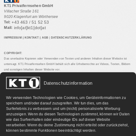
KT1 Privatfernsehen GmbH
Villacher Straße 161
9020 Klagenfurt am Wörthersee
+43 463 / 51 52 53
Tel:
info[at]kt1[dot]at
Mail:
IMPRESSUM
|
KONTAKT
|
AGB
|
DATENSCHUTZERKLÄRUNG
COPYRIGHT:
Das unerlaubte Kopieren oder Verwenden von Texten und anderen Inhalten dieser Website ist
untersagt. KT1 Privatfernsehen GmbH behält sich alle Urheberrechte an Videos, Texten, Bildern
und sonstigen Inhalten dieser Website vor.
Datenschutzinformation
PARTNERLINKS:
Wir verwenden Technologien wie Cookies, um Geräteinformationen zu
speichern und/oder darauf zuzugreifen. Wir tun dies, um das
Surferlebnis zu verbessern und um (nicht) personalisierte Werbung
anzuzeigen. Wenn du diesen Technologien zustimmst, können wir Daten
wie das Surfverhalten oder eindeutige IDs auf dieser Website
verarbeiten. Wenn du deine Zustimmung nicht erteilst oder zurückziehst,
können bestimmte Funktionen beeinträchtigt werden.