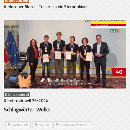
Stadtgespräch
Verlorener Stern – Trauer um ein Sternenkind
Kärnten.aktuell
Kärnten aktuell 39/2024
Schlagwörter-Wolke
180ga
(45)
ak
(48)
arbeiterkammer
(47)