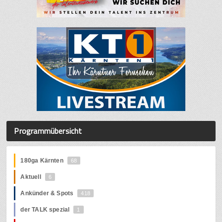
Programmübersicht
180ga Kärnten
68
Aktuell
6
Ankünder & Spots
418
der TALK spezial
1