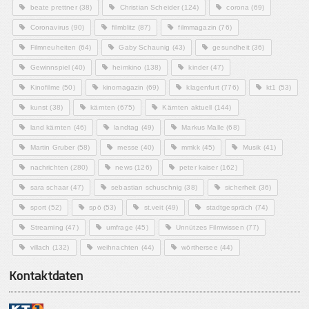
beate prettner
(38)
Christian Scheider
(124)
corona
(69)
Coronavirus
(90)
filmblitz
(87)
filmmagazin
(76)
Filmneuheiten
(64)
Gaby Schaunig
(43)
gesundheit
(36)
Gewinnspiel
(40)
heimkino
(138)
kinder
(47)
Kinofilme
(50)
kinomagazin
(69)
klagenfurt
(776)
kt1
(53)
kunst
(38)
kärnten
(675)
Kärnten aktuell
(144)
land kärnten
(46)
landtag
(49)
Markus Malle
(68)
Martin Gruber
(58)
messe
(40)
mmkk
(45)
Musik
(41)
nachrichten
(280)
news
(126)
peter kaiser
(162)
sara schaar
(47)
sebastian schuschnig
(38)
sicherheit
(36)
sport
(52)
spö
(53)
st.veit
(49)
stadtgespräch
(74)
Streaming
(47)
umfrage
(45)
Unnützes Filmwissen
(77)
villach
(132)
weihnachten
(44)
wörthersee
(44)
Kontaktdaten