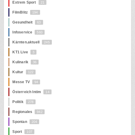
Extrem Sport
21
FilmBlitz
194
Gesundheit
63
Infoservice
560
Kärnten.aktuell
245
KT1 Live
3
Kulinarik
36
Kultur
122
Messe TV
94
Österreich Intim
14
Politik
278
Regionales
942
Spontan
204
Sport
107