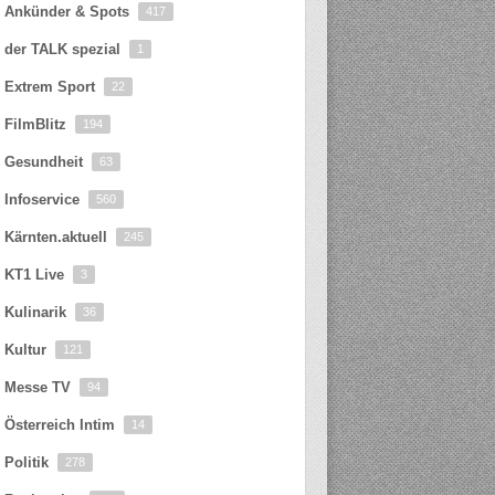
Ankünder & Spots
417
der TALK spezial
1
Extrem Sport
22
FilmBlitz
194
Gesundheit
63
Infoservice
560
Kärnten.aktuell
245
KT1 Live
3
Kulinarik
36
Kultur
121
Messe TV
94
Österreich Intim
14
Politik
278