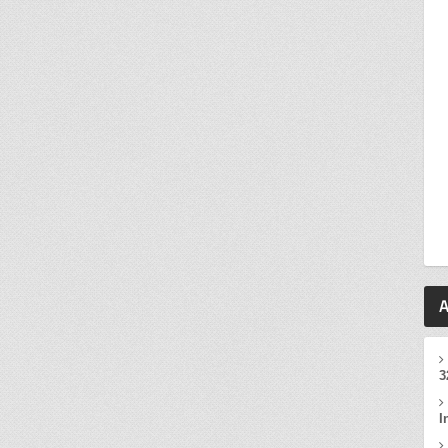
A
3
I