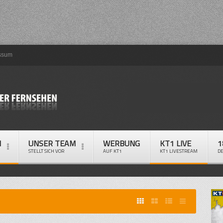
ssum
M
UNSER TEAM
WERBUNG
KT1 LIVE
1
STELLT SICH VOR
AUF KT1
KT1 LIVESTREAM
D