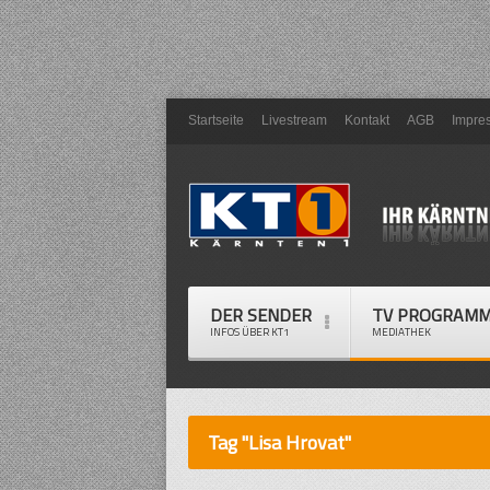
Startseite
Livestream
Kontakt
AGB
Impre
DER SENDER
TV PROGRAM
INFOS ÜBER KT1
MEDIATHEK
Tag "Lisa Hrovat"