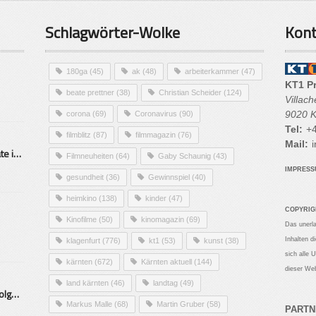
Schlagwörter-Wolke
Kont
180ga
(45)
ak
(48)
arbeiterkammer
(47)
KT1 P
beate prettner
(38)
Christian Scheider
(124)
Villac
9020 K
corona
(69)
Coronavirus
(90)
Tel:
+4
filmblitz
(87)
filmmagazin
(76)
Mail:
i
Alarmierende Selbstmordrate in Kärnten
Filmneuheiten
(64)
Gaby Schaunig
(43)
IMPRES
gesundheit
(36)
Gewinnspiel
(40)
heimkino
(138)
kinder
(47)
COPYRIG
Kinofilme
(50)
kinomagazin
(69)
Das unerl
Inhalten d
klagenfurt
(776)
kt1
(53)
kunst
(38)
sich alle 
kärnten
(672)
Kärnten aktuell
(144)
dieser Web
land kärnten
(46)
landtag
(49)
Mittelstand – Fit fürs Land Folge 9- Konditor
Markus Malle
(68)
Martin Gruber
(58)
PARTN