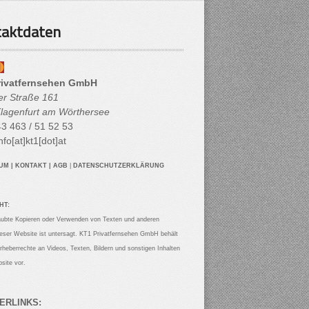
aktdaten
rivatfernsehen GmbH
her Straße 161
lagenfurt am Wörthersee
3 463 / 51 52 53
nfo[at]kt1[dot]at
SUM
|
KONTAKT
|
AGB
|
DATENSCHUTZERKLÄRUNG
HT:
aubte Kopieren oder Verwenden von Texten und anderen
ieser Website ist untersagt. KT1 Privatfernsehen GmbH behält
Urheberrechte an Videos, Texten, Bildern und sonstigen Inhalten
site vor.
ERLINKS: