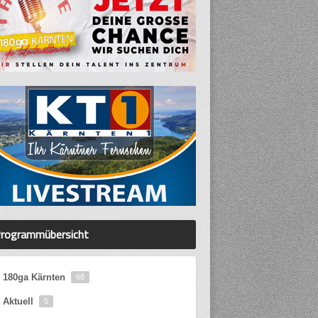
rogrammübersicht
180ga Kärnten
68
Aktuell
5