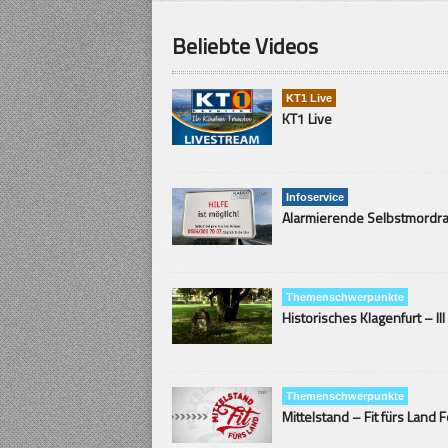
Beliebte Videos
KT1 Live
KT1 Live
Infoservice
Themenschwerpunkte
Historisches Klagenfurt – III
Themenschwerpunkte