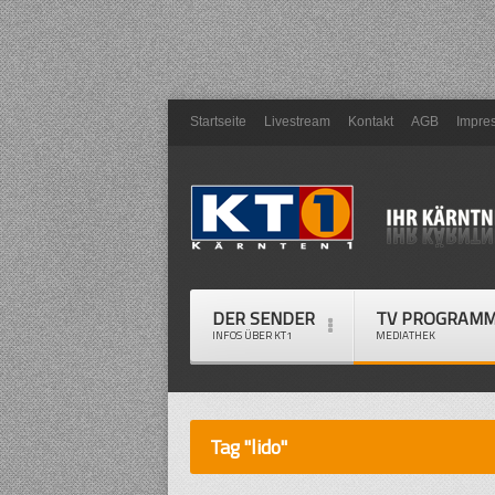
Startseite
Livestream
Kontakt
AGB
Impre
DER SENDER
TV PROGRAM
INFOS ÜBER KT1
MEDIATHEK
Tag "lido"