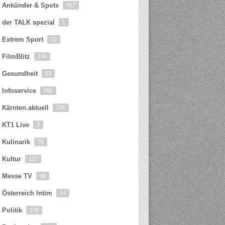
Ankünder & Spots
417
der TALK spezial
1
Extrem Sport
22
FilmBlitz
194
Gesundheit
63
Infoservice
560
Kärnten.aktuell
245
KT1 Live
3
Kulinarik
36
Kultur
121
Messe TV
94
Österreich Intim
14
Politik
278