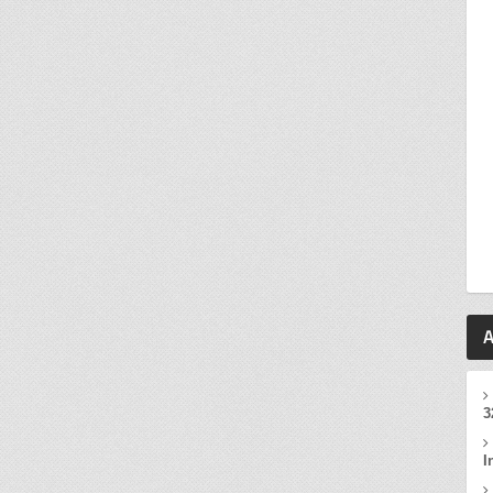
A
3
I