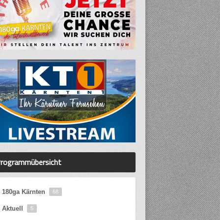
rogrammübersicht
180ga Kärnten
68
Aktuell
5