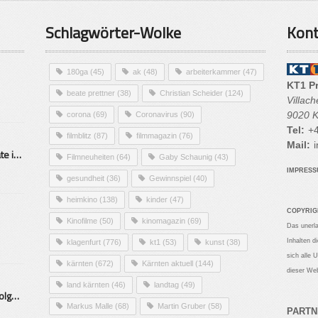
Schlagwörter-Wolke
Kont
180ga
(45)
ak
(48)
arbeiterkammer
(47)
KT1 P
beate prettner
(38)
Christian Scheider
(124)
Villac
9020 K
corona
(69)
Coronavirus
(90)
Tel:
+4
filmblitz
(87)
filmmagazin
(76)
Mail:
i
Alarmierende Selbstmordrate in Kärnten
Filmneuheiten
(64)
Gaby Schaunig
(43)
IMPRES
gesundheit
(36)
Gewinnspiel
(40)
heimkino
(138)
kinder
(47)
COPYRIG
Kinofilme
(50)
kinomagazin
(69)
Das unerl
Inhalten d
klagenfurt
(776)
kt1
(53)
kunst
(38)
sich alle 
kärnten
(672)
Kärnten aktuell
(144)
dieser Web
land kärnten
(46)
landtag
(49)
Mittelstand – Fit fürs Land Folge 9- Konditor
Markus Malle
(68)
Martin Gruber
(58)
PARTN