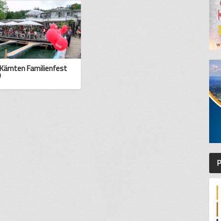
Kärnten Familienfest
9
P