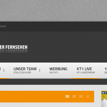
ssum
M
UNSER TEAM
WERBUNG
KT1 LIVE
1
STELLT SICH VOR
AUF KT1
KT1 LIVESTREAM
D