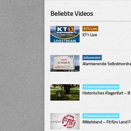
Beliebte Videos
KT1 Live
KT1 Live
Infoservice
Themenschwerpunkte
Historisches Klagenfurt – III
Themenschwerpunkte