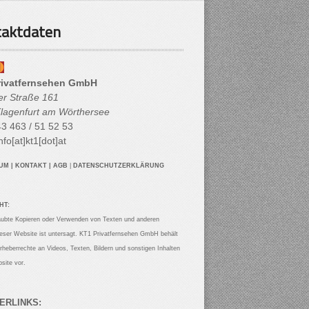
aktdaten
rivatfernsehen GmbH
her Straße 161
lagenfurt am Wörthersee
3 463 / 51 52 53
nfo[at]kt1[dot]at
SUM
|
KONTAKT
|
AGB
|
DATENSCHUTZERKLÄRUNG
HT:
aubte Kopieren oder Verwenden von Texten und anderen
ieser Website ist untersagt. KT1 Privatfernsehen GmbH behält
Urheberrechte an Videos, Texten, Bildern und sonstigen Inhalten
site vor.
ERLINKS: