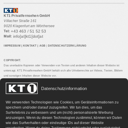
KT1 Privatfernsehen GmbH
Villacher Straße 161
9020 Klagenfurt am Wörthersee
+43 463 / 51 52 53
Tel:
info[at]kt1[dot]at
Mail:
IMPRESSUM
|
KONTAKT
|
AGB
|
DATENSCHUTZERKLÄRUNG
COPYRIGHT:
Das unerlaubte Kopieren oder Verwenden von Texten und anderen Inhalten dieser Website ist
untersagt. KT1 Privatfernsehen GmbH behält sich alle Urheberrechte an Videos, Texten, Bildern
und sonstigen Inhalten dieser Website vor.
Datenschutzinformation
PARTNERLINKS:
Wir verwenden Technologien wie Cookies, um Geräteinformationen zu
speichern und/oder darauf zuzugreifen. Wir tun dies, um das
Surferlebnis zu verbessern und um (nicht) personalisierte Werbung
anzuzeigen. Wenn du diesen Technologien zustimmst, können wir Daten
wie das Surfverhalten oder eindeutige IDs auf dieser Website