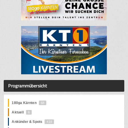
Programmübersicht
180ga Kärnten
68
Aktuell
6
Ankünder & Spots
418