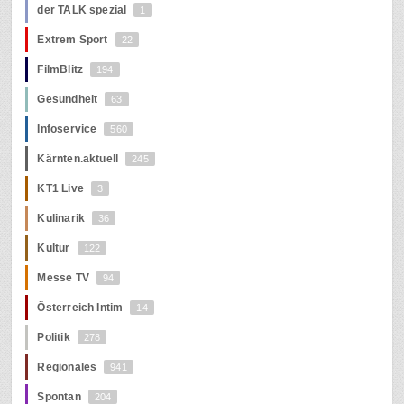
der TALK spezial
1
Extrem Sport
22
FilmBlitz
194
Gesundheit
63
Infoservice
560
Kärnten.aktuell
245
KT1 Live
3
Kulinarik
36
Kultur
122
Messe TV
94
Österreich Intim
14
Politik
278
Regionales
941
Spontan
204