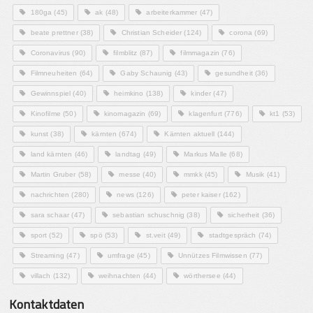
180ga
(45)
ak
(48)
arbeiterkammer
(47)
beate prettner
(38)
Christian Scheider
(124)
corona
(69)
Coronavirus
(90)
filmblitz
(87)
filmmagazin
(76)
Filmneuheiten
(64)
Gaby Schaunig
(43)
gesundheit
(36)
Gewinnspiel
(40)
heimkino
(138)
kinder
(47)
Kinofilme
(50)
kinomagazin
(69)
klagenfurt
(776)
kt1
(53)
kunst
(38)
kärnten
(674)
Kärnten aktuell
(144)
land kärnten
(46)
landtag
(49)
Markus Malle
(68)
Martin Gruber
(58)
messe
(40)
mmkk
(45)
Musik
(41)
nachrichten
(280)
news
(126)
peter kaiser
(162)
sara schaar
(47)
sebastian schuschnig
(38)
sicherheit
(36)
sport
(52)
spö
(53)
st.veit
(49)
stadtgespräch
(74)
Streaming
(47)
umfrage
(45)
Unnützes Filmwissen
(77)
villach
(132)
weihnachten
(44)
wörthersee
(44)
Kontaktdaten