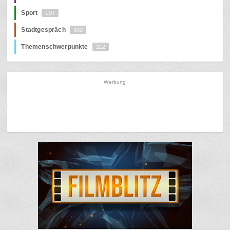
Sport
107
Stadtgespräch
300
Themenschwerpunkte
212
Werbung