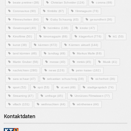
beate prettner
(38)
Christian Scheider
(124)
corona
(69)
Coronavirus
(90)
filmblitz
(87)
filmmagazin
(76)
Filmneuheiten
(64)
Gaby Schaunig
(43)
gesundheit
(36)
Gewinnspiel
(40)
heimkino
(138)
kinder
(47)
Kinofilme
(50)
kinomagazin
(69)
klagenfurt
(776)
kt1
(53)
kunst
(38)
kärnten
(672)
Kärnten aktuell
(144)
land kärnten
(46)
landtag
(49)
Markus Malle
(68)
Martin Gruber
(58)
messe
(40)
mmkk
(45)
Musik
(41)
nachrichten
(280)
news
(126)
peter kaiser
(162)
sara schaar
(47)
sebastian schuschnig
(38)
sicherheit
(36)
sport
(52)
spö
(53)
st.veit
(49)
stadtgespräch
(74)
Streaming
(47)
umfrage
(45)
Unnützes Filmwissen
(77)
villach
(131)
weihnachten
(44)
wörthersee
(44)
Kontaktdaten