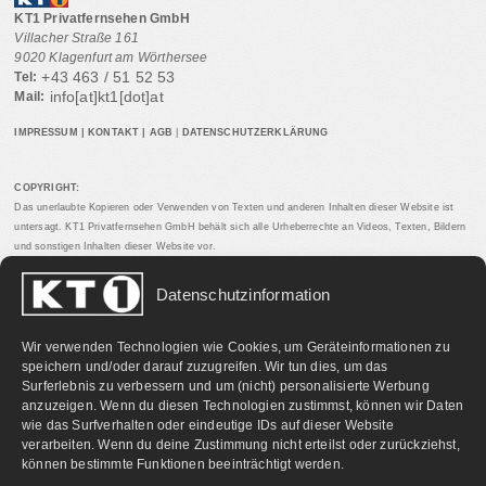
KT1 Privatfernsehen GmbH
Villacher Straße 161
9020 Klagenfurt am Wörthersee
+43 463 / 51 52 53
Tel:
info[at]kt1[dot]at
Mail:
IMPRESSUM
|
KONTAKT
|
AGB
|
DATENSCHUTZERKLÄRUNG
COPYRIGHT:
Das unerlaubte Kopieren oder Verwenden von Texten und anderen Inhalten dieser Website ist
untersagt. KT1 Privatfernsehen GmbH behält sich alle Urheberrechte an Videos, Texten, Bildern
und sonstigen Inhalten dieser Website vor.
Datenschutzinformation
PARTNERLINKS:
Wir verwenden Technologien wie Cookies, um Geräteinformationen zu
speichern und/oder darauf zuzugreifen. Wir tun dies, um das
Surferlebnis zu verbessern und um (nicht) personalisierte Werbung
anzuzeigen. Wenn du diesen Technologien zustimmst, können wir Daten
wie das Surfverhalten oder eindeutige IDs auf dieser Website
verarbeiten. Wenn du deine Zustimmung nicht erteilst oder zurückziehst,
können bestimmte Funktionen beeinträchtigt werden.