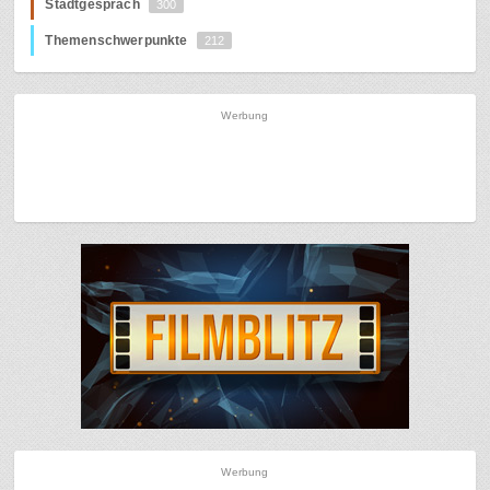
Stadtgespräch
300
Themenschwerpunkte
212
Werbung
Werbung