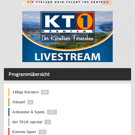
Programmübersicht
180ga Kärnten
68
Aktuell
5
Ankünder & Spots
417
der TALK spezial
1
Extrem Sport
22