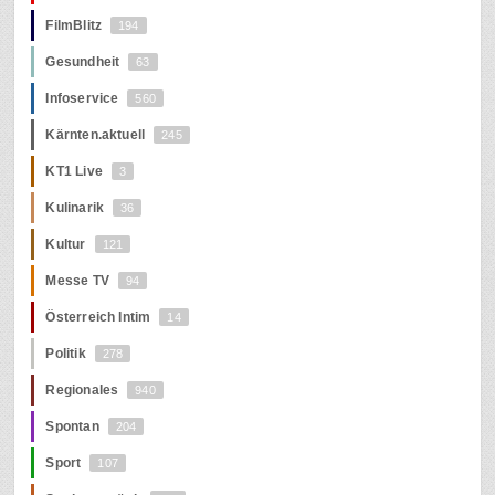
FilmBlitz
194
Gesundheit
63
Infoservice
560
Kärnten.aktuell
245
KT1 Live
3
Kulinarik
36
Kultur
121
Messe TV
94
Österreich Intim
14
Politik
278
Regionales
940
Spontan
204
Sport
107