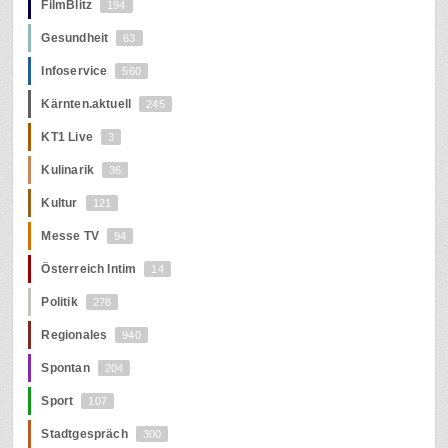
FilmBlitz
194
Gesundheit
63
Infoservice
560
Kärnten.aktuell
245
KT1 Live
3
Kulinarik
36
Kultur
121
Messe TV
94
Österreich Intim
14
Politik
278
Regionales
940
Spontan
204
Sport
107
Stadtgespräch
300