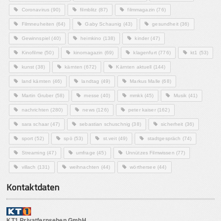
Coronavirus
(90)
filmblitz
(87)
filmmagazin
(76)
Filmneuheiten
(64)
Gaby Schaunig
(43)
gesundheit
(36)
Gewinnspiel
(40)
heimkino
(138)
kinder
(47)
Kinofilme
(50)
kinomagazin
(69)
klagenfurt
(776)
kt1
(53)
kunst
(38)
kärnten
(672)
Kärnten aktuell
(144)
land kärnten
(46)
landtag
(49)
Markus Malle
(68)
Martin Gruber
(58)
messe
(40)
mmkk
(45)
Musik
(41)
nachrichten
(280)
news
(126)
peter kaiser
(162)
sara schaar
(47)
sebastian schuschnig
(38)
sicherheit
(36)
sport
(52)
spö
(53)
st.veit
(49)
stadtgespräch
(74)
Streaming
(47)
umfrage
(45)
Unnützes Filmwissen
(77)
villach
(131)
weihnachten
(44)
wörthersee
(44)
Kontaktdaten
KT1 Privatfernsehen GmbH