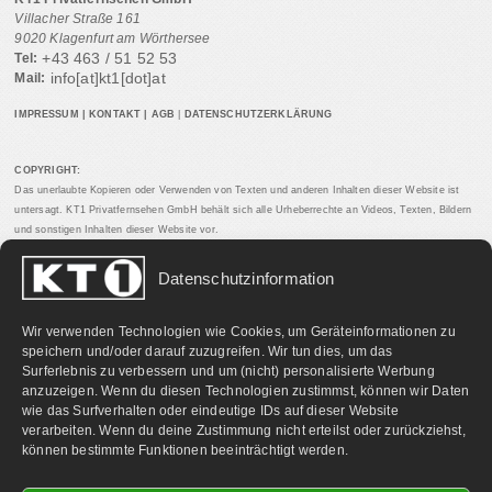
Villacher Straße 161
9020 Klagenfurt am Wörthersee
+43 463 / 51 52 53
Tel:
info[at]kt1[dot]at
Mail:
IMPRESSUM
|
KONTAKT
|
AGB
|
DATENSCHUTZERKLÄRUNG
COPYRIGHT:
Das unerlaubte Kopieren oder Verwenden von Texten und anderen Inhalten dieser Website ist
untersagt. KT1 Privatfernsehen GmbH behält sich alle Urheberrechte an Videos, Texten, Bildern
und sonstigen Inhalten dieser Website vor.
Datenschutzinformation
PARTNERLINKS:
Wir verwenden Technologien wie Cookies, um Geräteinformationen zu
speichern und/oder darauf zuzugreifen. Wir tun dies, um das
Surferlebnis zu verbessern und um (nicht) personalisierte Werbung
anzuzeigen. Wenn du diesen Technologien zustimmst, können wir Daten
wie das Surfverhalten oder eindeutige IDs auf dieser Website
verarbeiten. Wenn du deine Zustimmung nicht erteilst oder zurückziehst,
können bestimmte Funktionen beeinträchtigt werden.