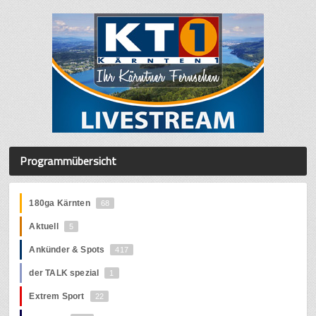
Programmübersicht
180ga Kärnten
68
Aktuell
5
Ankünder & Spots
417
der TALK spezial
1
Extrem Sport
22