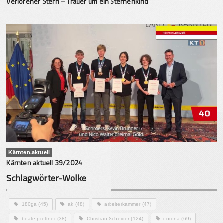
Verlorener Stern – Trauer um ein Sternenkind
Kärnten.aktuell
Kärnten aktuell 39/2024
Schlagwörter-Wolke
180ga
(45)
ak
(48)
arbeiterkammer
(47)
beate prettner
(38)
Christian Scheider
(124)
corona
(69)