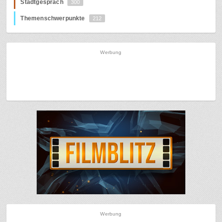
Stadtgespräch
300
Themenschwerpunkte
212
Werbung
Werbung