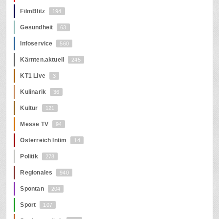
FilmBlitz
194
Gesundheit
63
Infoservice
560
Kärnten.aktuell
245
KT1 Live
3
Kulinarik
36
Kultur
121
Messe TV
94
Österreich Intim
14
Politik
278
Regionales
940
Spontan
204
Sport
107