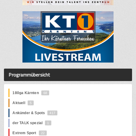
Programmübersicht
180ga Kärnten
68
Aktuell
5
Ankünder & Spots
417
der TALK spezial
1
Extrem Sport
22