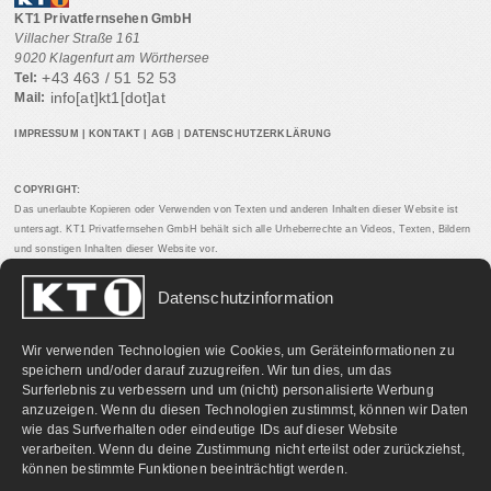
KT1 Privatfernsehen GmbH
Villacher Straße 161
9020 Klagenfurt am Wörthersee
+43 463 / 51 52 53
Tel:
info[at]kt1[dot]at
Mail:
IMPRESSUM
|
KONTAKT
|
AGB
|
DATENSCHUTZERKLÄRUNG
COPYRIGHT:
Das unerlaubte Kopieren oder Verwenden von Texten und anderen Inhalten dieser Website ist
untersagt. KT1 Privatfernsehen GmbH behält sich alle Urheberrechte an Videos, Texten, Bildern
und sonstigen Inhalten dieser Website vor.
Datenschutzinformation
PARTNERLINKS:
Wir verwenden Technologien wie Cookies, um Geräteinformationen zu
speichern und/oder darauf zuzugreifen. Wir tun dies, um das
Surferlebnis zu verbessern und um (nicht) personalisierte Werbung
anzuzeigen. Wenn du diesen Technologien zustimmst, können wir Daten
wie das Surfverhalten oder eindeutige IDs auf dieser Website
verarbeiten. Wenn du deine Zustimmung nicht erteilst oder zurückziehst,
können bestimmte Funktionen beeinträchtigt werden.