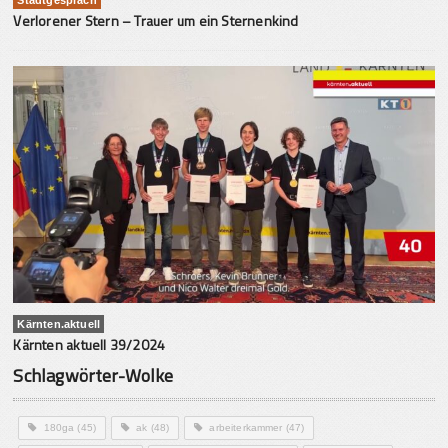
Verlorener Stern – Trauer um ein Sternenkind
Kärnten.aktuell
Kärnten aktuell 39/2024
Schlagwörter-Wolke
180ga
(45)
ak
(48)
arbeiterkammer
(47)