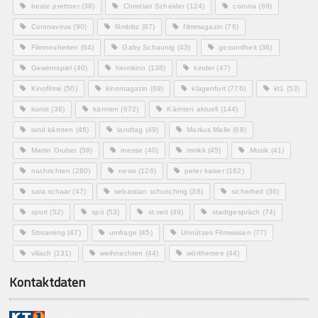
beate prettner
(38)
Christian Scheider
(124)
corona
(69)
Coronavirus
(90)
filmblitz
(87)
filmmagazin
(76)
Filmneuheiten
(64)
Gaby Schaunig
(43)
gesundheit
(36)
Gewinnspiel
(40)
heimkino
(138)
kinder
(47)
Kinofilme
(50)
kinomagazin
(69)
klagenfurt
(776)
kt1
(53)
kunst
(38)
kärnten
(672)
Kärnten aktuell
(144)
land kärnten
(46)
landtag
(49)
Markus Malle
(68)
Martin Gruber
(58)
messe
(40)
mmkk
(45)
Musik
(41)
nachrichten
(280)
news
(126)
peter kaiser
(162)
sara schaar
(47)
sebastian schuschnig
(38)
sicherheit
(36)
sport
(52)
spö
(53)
st.veit
(49)
stadtgespräch
(74)
Streaming
(47)
umfrage
(45)
Unnützes Filmwissen
(77)
villach
(131)
weihnachten
(44)
wörthersee
(44)
Kontaktdaten