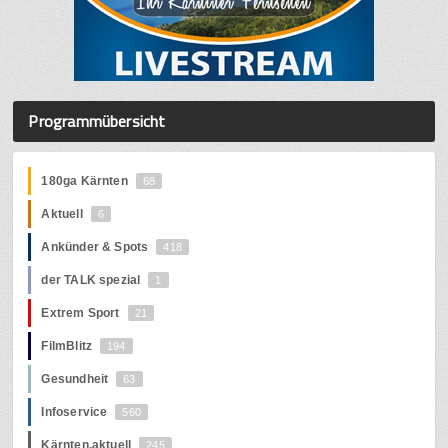
Programmübersicht
180ga Kärnten
68
Aktuell
6
Ankünder & Spots
418
der TALK spezial
1
Extrem Sport
21
FilmBlitz
194
Gesundheit
63
Infoservice
560
Kärnten.aktuell
245