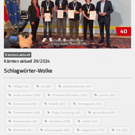
Kärnten.aktuell
Kärnten aktuell 39/2024
Schlagwörter-Wolke
180ga
(45)
ak
(48)
arbeiterkammer
(47)
beate prettner
(38)
Christian Scheider
(124)
corona
(69)
Coronavirus
(90)
filmblitz
(87)
filmmagazin
(76)
Filmneuheiten
(64)
Gaby Schaunig
(43)
gesundheit
(36)
Gewinnspiel
(40)
heimkino
(138)
kinder
(47)
Kinofilme
(50)
kinomagazin
(69)
klagenfurt
(776)
kt1
(53)