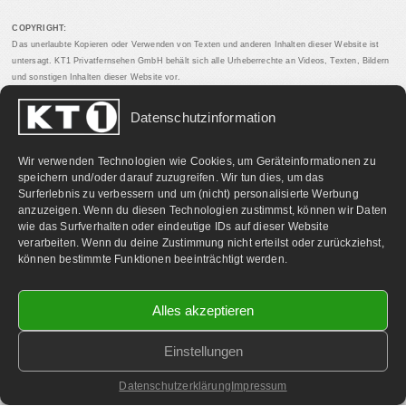
COPYRIGHT:
Das unerlaubte Kopieren oder Verwenden von Texten und anderen Inhalten dieser Website ist
untersagt. KT1 Privatfernsehen GmbH behält sich alle Urheberrechte an Videos, Texten, Bildern
und sonstigen Inhalten dieser Website vor.
Datenschutzinformation
PARTNERLINKS:
Wir verwenden Technologien wie Cookies, um Geräteinformationen zu
speichern und/oder darauf zuzugreifen. Wir tun dies, um das
Surferlebnis zu verbessern und um (nicht) personalisierte Werbung
anzuzeigen. Wenn du diesen Technologien zustimmst, können wir Daten
wie das Surfverhalten oder eindeutige IDs auf dieser Website
verarbeiten. Wenn du deine Zustimmung nicht erteilst oder zurückziehst,
können bestimmte Funktionen beeinträchtigt werden.
Alles akzeptieren
Einstellungen
©
2026 KT1 Privatfernsehen - Alle Rechte vorbehalten.
Homepage & Webbetreuung DF-Media.at
Datenschutzerklärung
Impressum