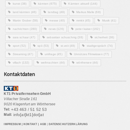
kunst
(38)
kärnten
(675)
Kärnten aktuell
(144)
land kärnten
(46)
landtag
(49)
Markus Malle
(68)
Martin Gruber
(58)
messe
(40)
mmkk
(45)
Musik
(41)
nachrichten
(280)
news
(126)
peter kaiser
(162)
sara schaar
(47)
sebastian schuschnig
(38)
sicherheit
(36)
sport
(52)
spö
(53)
st.veit
(49)
stadtgespräch
(74)
Streaming
(47)
umfrage
(45)
Unnützes Filmwissen
(77)
villach
(132)
weihnachten
(44)
wörthersee
(44)
Kontaktdaten
KT1 Privatfernsehen GmbH
Villacher Straße 161
9020 Klagenfurt am Wörthersee
+43 463 / 51 52 53
Tel:
info[at]kt1[dot]at
Mail:
IMPRESSUM
|
KONTAKT
|
AGB
|
DATENSCHUTZERKLÄRUNG