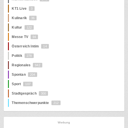
KT1 Live
3
Kulinarik
36
Kultur
122
Messe TV
94
Österreich Intim
14
Politik
278
Regionales
942
Spontan
204
Sport
107
Stadtgespräch
300
Themenschwerpunkte
212
Werbung