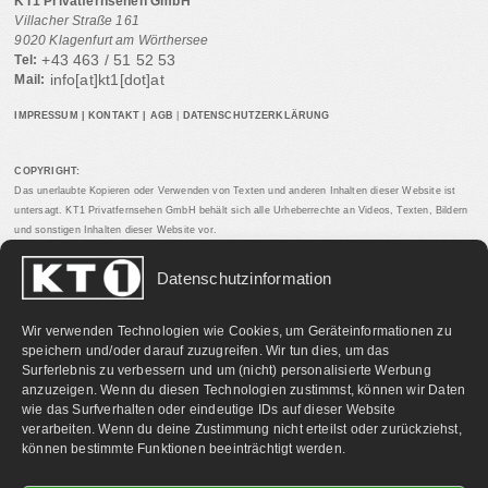
KT1 Privatfernsehen GmbH
Villacher Straße 161
9020 Klagenfurt am Wörthersee
+43 463 / 51 52 53
Tel:
info[at]kt1[dot]at
Mail:
IMPRESSUM
|
KONTAKT
|
AGB
|
DATENSCHUTZERKLÄRUNG
COPYRIGHT:
Das unerlaubte Kopieren oder Verwenden von Texten und anderen Inhalten dieser Website ist
untersagt. KT1 Privatfernsehen GmbH behält sich alle Urheberrechte an Videos, Texten, Bildern
und sonstigen Inhalten dieser Website vor.
Datenschutzinformation
PARTNERLINKS:
Wir verwenden Technologien wie Cookies, um Geräteinformationen zu
speichern und/oder darauf zuzugreifen. Wir tun dies, um das
Surferlebnis zu verbessern und um (nicht) personalisierte Werbung
anzuzeigen. Wenn du diesen Technologien zustimmst, können wir Daten
wie das Surfverhalten oder eindeutige IDs auf dieser Website
verarbeiten. Wenn du deine Zustimmung nicht erteilst oder zurückziehst,
können bestimmte Funktionen beeinträchtigt werden.