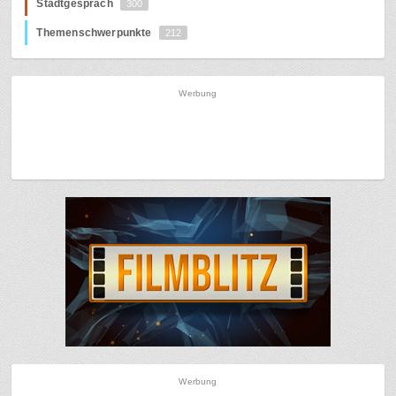
Stadtgespräch
300
Themenschwerpunkte
212
Werbung
Werbung