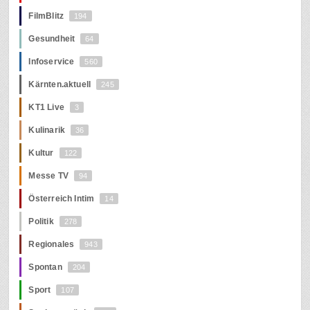
FilmBlitz
194
Gesundheit
64
Infoservice
560
Kärnten.aktuell
245
KT1 Live
3
Kulinarik
36
Kultur
122
Messe TV
94
Österreich Intim
14
Politik
278
Regionales
943
Spontan
204
Sport
107