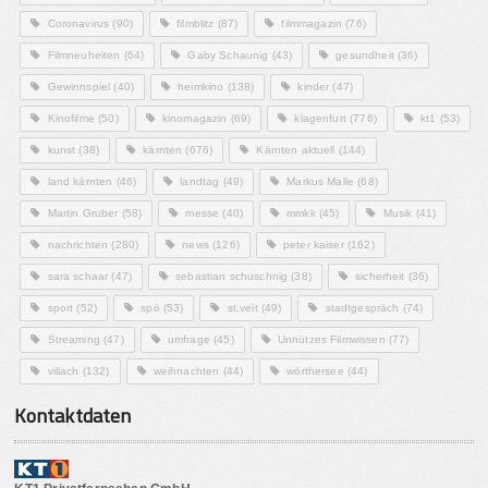
Coronavirus
(90)
filmblitz
(87)
filmmagazin
(76)
Filmneuheiten
(64)
Gaby Schaunig
(43)
gesundheit
(36)
Gewinnspiel
(40)
heimkino
(138)
kinder
(47)
Kinofilme
(50)
kinomagazin
(69)
klagenfurt
(776)
kt1
(53)
kunst
(38)
kärnten
(676)
Kärnten aktuell
(144)
land kärnten
(46)
landtag
(49)
Markus Malle
(68)
Martin Gruber
(58)
messe
(40)
mmkk
(45)
Musik
(41)
nachrichten
(280)
news
(126)
peter kaiser
(162)
sara schaar
(47)
sebastian schuschnig
(38)
sicherheit
(36)
sport
(52)
spö
(53)
st.veit
(49)
stadtgespräch
(74)
Streaming
(47)
umfrage
(45)
Unnützes Filmwissen
(77)
villach
(132)
weihnachten
(44)
wörthersee
(44)
Kontaktdaten