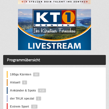
Programmübersicht
180ga Kärnten
68
Aktuell
6
Ankünder & Spots
418
der TALK spezial
1
Extrem Sport
22