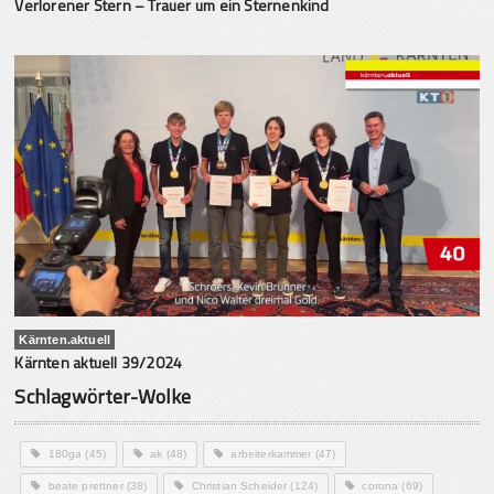
Verlorener Stern – Trauer um ein Sternenkind
Kärnten.aktuell
Kärnten aktuell 39/2024
Schlagwörter-Wolke
180ga
(45)
ak
(48)
arbeiterkammer
(47)
beate prettner
(38)
Christian Scheider
(124)
corona
(69)