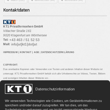
villach
(132)
weihnachten
(44)
wörthersee
(44)
Kontaktdaten
KT1 Privatfernsehen GmbH
Villacher Straße 161
9020 Klagenfurt am Wörthersee
+43 463 / 51 52 53
Tel:
info[at]kt1[dot]at
Mail:
IMPRESSUM
|
KONTAKT
|
AGB
|
DATENSCHUTZERKLÄRUNG
COPYRIGHT:
Das unerlaubte Kopieren oder Verwenden von Texten und anderen Inhalten dieser Website ist
untersagt. KT1 Privatfernsehen GmbH behält sich alle Urheberrechte an Videos, Texten, Bildern
und sonstigen Inhalten dieser Website vor.
Datenschutzinformation
PARTNERLINKS:
Wir verwenden Technologien wie Cookies, um Geräteinformationen zu
speichern und/oder darauf zuzugreifen. Wir tun dies, um das
Surferlebnis zu verbessern und um (nicht) personalisierte Werbung