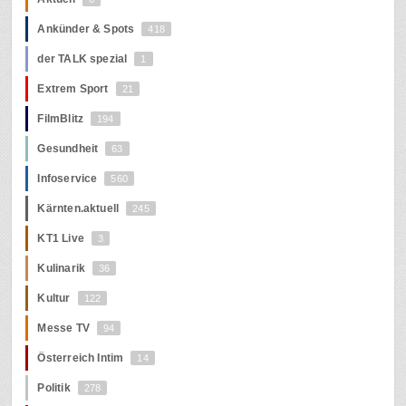
Ankünder & Spots
418
der TALK spezial
1
Extrem Sport
21
FilmBlitz
194
Gesundheit
63
Infoservice
560
Kärnten.aktuell
245
KT1 Live
3
Kulinarik
36
Kultur
122
Messe TV
94
Österreich Intim
14
Politik
278