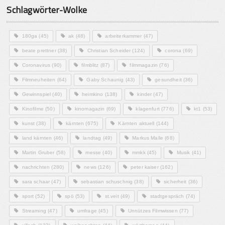
Schlagwörter-Wolke
180ga
(45)
ak
(48)
arbeiterkammer
(47)
beate prettner
(38)
Christian Scheider
(124)
corona
(69)
Coronavirus
(90)
filmblitz
(87)
filmmagazin
(76)
Filmneuheiten
(64)
Gaby Schaunig
(43)
gesundheit
(36)
Gewinnspiel
(40)
heimkino
(138)
kinder
(47)
Kinofilme
(50)
kinomagazin
(69)
klagenfurt
(776)
kt1
(53)
kunst
(38)
kärnten
(675)
Kärnten aktuell
(144)
land kärnten
(46)
landtag
(49)
Markus Malle
(68)
Martin Gruber
(58)
messe
(40)
mmkk
(45)
Musik
(41)
nachrichten
(280)
news
(126)
peter kaiser
(162)
sara schaar
(47)
sebastian schuschnig
(38)
sicherheit
(36)
sport
(52)
spö
(53)
st.veit
(49)
stadtgespräch
(74)
Streaming
(47)
umfrage
(45)
Unnützes Filmwissen
(77)