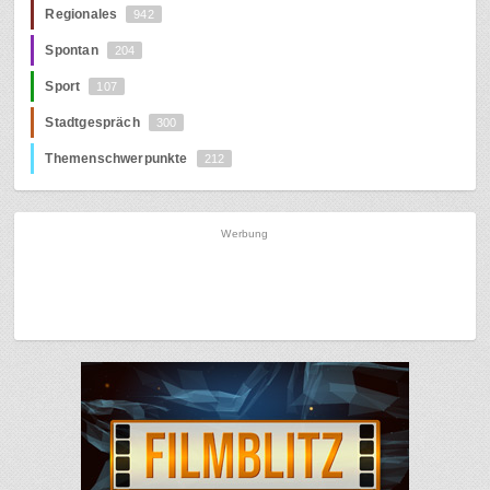
Regionales
942
Spontan
204
Sport
107
Stadtgespräch
300
Themenschwerpunkte
212
Werbung