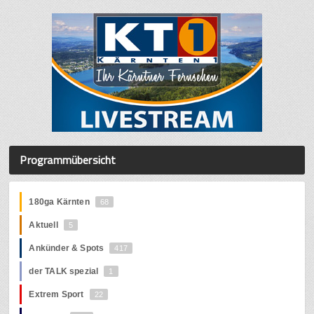
Programmübersicht
180ga Kärnten
68
Aktuell
5
Ankünder & Spots
417
der TALK spezial
1
Extrem Sport
22