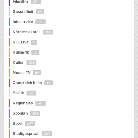
FilmBlitz
194
Gesundheit
63
Infoservice
560
Kärnten.aktuell
245
KT1 Live
3
Kulinarik
36
Kultur
121
Messe TV
94
Österreich Intim
14
Politik
278
Regionales
940
Spontan
204
Sport
107
Stadtgespräch
300