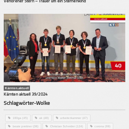
Verlorener Stern – Trauer um ein Sternenkind
Kärnten.aktuell
Kärnten aktuell 39/2024
Schlagwörter-Wolke
180ga
(45)
ak
(48)
arbeiterkammer
(47)
beate prettner
(38)
Christian Scheider
(124)
corona
(69)