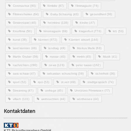
Coronavirus
(90)
filmblitz
(87)
filmmagazin
(76)
Filmneuheiten
(64)
Gaby Schaunig
(43)
gesundheit
(36)
Gewinnspiel
(40)
heimkino
(138)
kinder
(47)
Kinofilme
(50)
kinomagazin
(69)
klagenfurt
(776)
kt1
(53)
kunst
(38)
kärnten
(672)
Kärnten aktuell
(144)
land kärnten
(46)
landtag
(49)
Markus Malle
(68)
Martin Gruber
(58)
messe
(40)
mmkk
(45)
Musik
(41)
nachrichten
(280)
news
(126)
peter kaiser
(162)
sara schaar
(47)
sebastian schuschnig
(38)
sicherheit
(36)
sport
(52)
spö
(53)
st.veit
(49)
stadtgespräch
(74)
Streaming
(47)
umfrage
(45)
Unnützes Filmwissen
(77)
villach
(131)
weihnachten
(44)
wörthersee
(44)
Kontaktdaten
KT1 Privatfernsehen GmbH