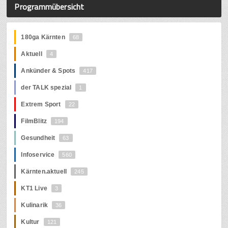
Programmübersicht
180ga Kärnten
68
Aktuell
4
Ankünder & Spots
417
der TALK spezial
1
Extrem Sport
22
FilmBlitz
194
Gesundheit
63
Infoservice
560
Kärnten.aktuell
245
KT1 Live
3
Kulinarik
36
Kultur
121