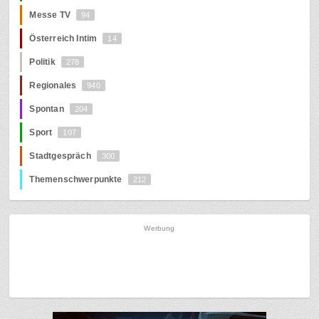
Messe TV
94
Österreich Intim
14
Politik
278
Regionales
940
Spontan
204
Sport
107
Stadtgespräch
300
Themenschwerpunkte
212
Werbung