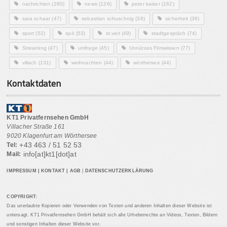
nachrichten
(280)
news
(126)
peter kaiser
(162)
sara schaar
(47)
sebastian schuschnig
(38)
sicherheit
(36)
sport
(52)
spö
(53)
st.veit
(49)
stadtgespräch
(74)
Streaming
(47)
umfrage
(45)
Unnützes Filmwissen
(77)
villach
(131)
weihnachten
(44)
wörthersee
(44)
Kontaktdaten
KT1 Privatfernsehen GmbH
Villacher Straße 161
9020 Klagenfurt am Wörthersee
+43 463 / 51 52 53
Tel:
info[at]kt1[dot]at
Mail:
IMPRESSUM
|
KONTAKT
|
AGB
|
DATENSCHUTZERKLÄRUNG
COPYRIGHT:
Das unerlaubte Kopieren oder Verwenden von Texten und anderen Inhalten dieser Website ist
untersagt. KT1 Privatfernsehen GmbH behält sich alle Urheberrechte an Videos, Texten, Bildern
und sonstigen Inhalten dieser Website vor.