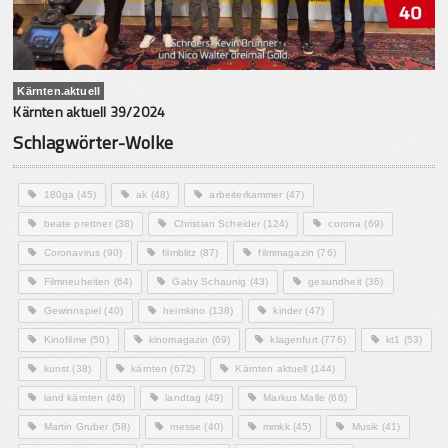
Kärnten.aktuell
Kärnten aktuell 39/2024
Schlagwörter-Wolke
180ga
(45)
ak
(48)
arbeiterkammer
(47)
beate prettner
(38)
Christian Scheider
(124)
corona
(69)
Coronavirus
(90)
filmblitz
(87)
filmmagazin
(76)
Filmneuheiten
(64)
Gaby Schaunig
(43)
gesundheit
(36)
Gewinnspiel
(40)
heimkino
(138)
kinder
(47)
Kinofilme
(50)
kinomagazin
(69)
klagenfurt
(776)
kt1
(53)
kunst
(38)
kärnten
(672)
Kärnten aktuell
(144)
land kärnten
(46)
landtag
(49)
Markus Malle
(68)
Martin Gruber
(58)
messe
(40)
mmkk
(45)
Musik
(41)