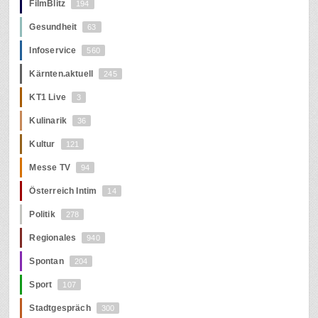
FilmBlitz
194
Gesundheit
63
Infoservice
560
Kärnten.aktuell
245
KT1 Live
3
Kulinarik
36
Kultur
121
Messe TV
94
Österreich Intim
14
Politik
278
Regionales
940
Spontan
204
Sport
107
Stadtgespräch
300