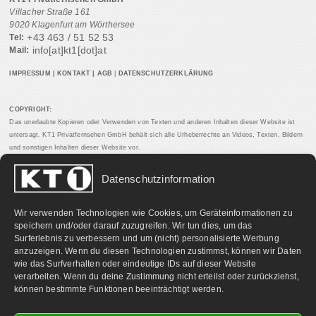
Villacher Straße 161
9020 Klagenfurt am Wörthersee
+43 463 / 51 52 53
Tel:
info[at]kt1[dot]at
Mail:
IMPRESSUM
|
KONTAKT
|
AGB
|
DATENSCHUTZERKLÄRUNG
COPYRIGHT:
Das unerlaubte Kopieren oder Verwenden von Texten und anderen Inhalten dieser Website ist
untersagt. KT1 Privatfernsehen GmbH behält sich alle Urheberrechte an Videos, Texten, Bildern
und sonstigen Inhalten dieser Website vor.
Datenschutzinformation
PARTNERLINKS:
Wir verwenden Technologien wie Cookies, um Geräteinformationen zu
speichern und/oder darauf zuzugreifen. Wir tun dies, um das
Surferlebnis zu verbessern und um (nicht) personalisierte Werbung
anzuzeigen. Wenn du diesen Technologien zustimmst, können wir Daten
wie das Surfverhalten oder eindeutige IDs auf dieser Website
verarbeiten. Wenn du deine Zustimmung nicht erteilst oder zurückziehst,
können bestimmte Funktionen beeinträchtigt werden.