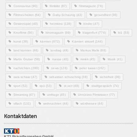
Coronavirus
(90)
filmblitz
(87)
filmmagazin
(76)
Filmneuheiten
(64)
Gaby Schaunig
(43)
gesundheit
(36)
Gewinnspiel
(40)
heimkino
(138)
kinder
(47)
Kinofilme
(50)
kinomagazin
(69)
klagenfurt
(776)
kt1
(53)
kunst
(38)
kärnten
(672)
Kärnten aktuell
(144)
land kärnten
(46)
landtag
(49)
Markus Malle
(68)
Martin Gruber
(58)
messe
(40)
mmkk
(45)
Musik
(41)
nachrichten
(280)
news
(126)
peter kaiser
(162)
sara schaar
(47)
sebastian schuschnig
(38)
sicherheit
(36)
sport
(52)
spö
(53)
st.veit
(49)
stadtgespräch
(74)
Streaming
(47)
umfrage
(45)
Unnützes Filmwissen
(77)
villach
(131)
weihnachten
(44)
wörthersee
(44)
Kontaktdaten
KT1 Privatfernsehen GmbH