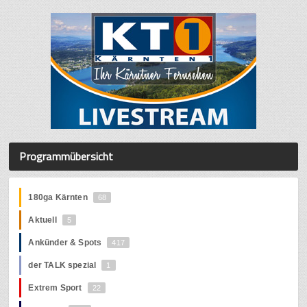
Programmübersicht
180ga Kärnten
68
Aktuell
5
Ankünder & Spots
417
der TALK spezial
1
Extrem Sport
22