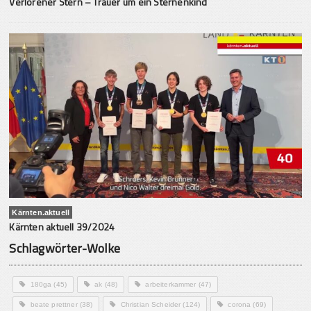
Verlorener Stern – Trauer um ein Sternenkind
Kärnten.aktuell
Kärnten aktuell 39/2024
Schlagwörter-Wolke
180ga
(45)
ak
(48)
arbeiterkammer
(47)
beate prettner
(38)
Christian Scheider
(124)
corona
(69)