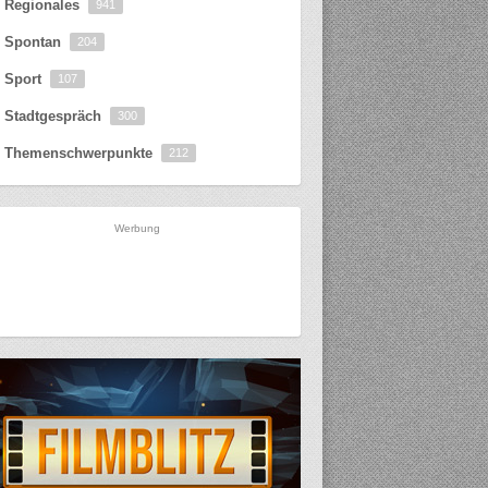
Regionales
941
Spontan
204
Sport
107
Stadtgespräch
300
Themenschwerpunkte
212
Werbung