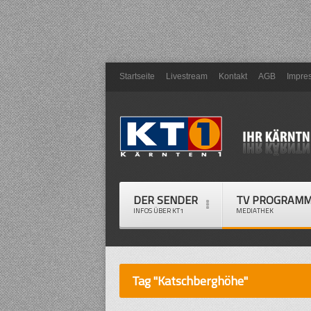
Startseite
Livestream
Kontakt
AGB
Impre
DER SENDER
TV PROGRAM
INFOS ÜBER KT1
MEDIATHEK
Tag "Katschberghöhe"