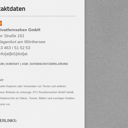
aktdaten
rivatfernsehen GmbH
her Straße 161
lagenfurt am Wörthersee
3 463 / 51 52 53
nfo[at]kt1[dot]at
SUM
|
KONTAKT
|
AGB
|
DATENSCHUTZERKLÄRUNG
HT:
aubte Kopieren oder Verwenden von Texten und anderen
ieser Website ist untersagt. KT1 Privatfernsehen GmbH behält
Urheberrechte an Videos, Texten, Bildern und sonstigen Inhalten
site vor.
ERLINKS: