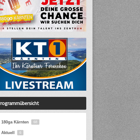
rogrammübersicht
180ga Kärnten
68
Aktuell
6