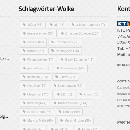
Schlagwörter-Wolke
Kont
180ga
(45)
ak
(48)
arbeiterkammer
(47)
KT1 P
beate prettner
(38)
Christian Scheider
(124)
Villac
9020 K
corona
(69)
Coronavirus
(90)
Tel:
+4
filmblitz
(87)
filmmagazin
(76)
Mail:
i
Alarmierende Selbstmordrate in Kärnten
Filmneuheiten
(64)
Gaby Schaunig
(43)
IMPRES
gesundheit
(36)
Gewinnspiel
(40)
heimkino
(138)
kinder
(47)
COPYRIG
Kinofilme
(50)
kinomagazin
(69)
Das unerl
Inhalten d
klagenfurt
(776)
kt1
(53)
kunst
(38)
sich alle 
kärnten
(674)
Kärnten aktuell
(144)
dieser Web
land kärnten
(46)
landtag
(49)
Mittelstand – Fit fürs Land Folge 9- Konditor
Markus Malle
(68)
Martin Gruber
(58)
PARTN
messe
(40)
mmkk
(45)
Musik
(41)