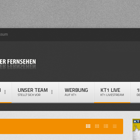
ssum
M
UNSER TEAM
WERBUNG
KT1 LIVE
1
STELLT SICH VOR
AUF KT1
KT1 LIVESTREAM
D