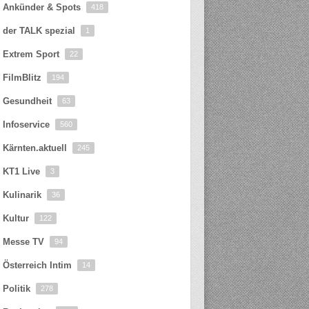
Ankünder & Spots
418
der TALK spezial
1
Extrem Sport
22
FilmBlitz
194
Gesundheit
63
Infoservice
560
Kärnten.aktuell
245
KT1 Live
3
Kulinarik
36
Kultur
122
Messe TV
94
Österreich Intim
14
Politik
278