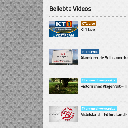
Beliebte Videos
KT1 Live
KT1 Live
Infoservice
Themenschwerpunkte
Historisches Klagenfurt – III
Themenschwerpunkte